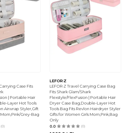
LEFOR·Z
Carrying Case Fits
LEFOR·Z Travel Carrying Case Bag
rk
Fits Shark Glam/Shark
sion | Portable Hair
Flexstyle/FlexFusion | Portable Hair
le-Layer Hot Tools
Dryer Case Bag,Double-Layer Hot
on Airwrap Styler,Gift
Tools Bag Fits Revlon Hairdryer Styler
s Mom,Pink/Grey-Bag
Gifts for Women Girls Mom,Pink,Bag
Only
(0)
0.0
(0)