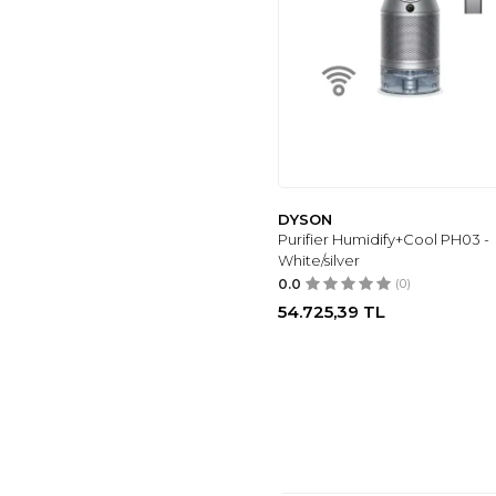
DEFACTO
(11)
PEŞTANOZ
(11)
AKER
(13)
COOL HALI
(14)
DKNY
(20)
MODAZONE
(23)
HAPPINESS
İSTANBUL
(24)
DYSON
Purifier Humidify+Cool PH03 -
OLALOOK
(25)
White/silver
LEUDES
(5)
0.0
(0)
TREND ALAÇATI
54.725,39
TL
STILI
(4)
TANEM HOME
(2)
SERASKIDS
(3)
Just
(2)
BABOKAH
(2)
LC WAIKIKI
(2)
BRILLANT
(2)