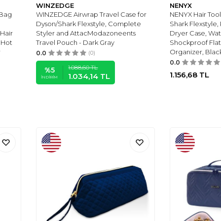
WINZEDGE
NENYX
 Bag
WINZEDGE Airwrap Travel Case for
NENYX Hair Tool
Dyson/Shark Flexstyle, Complete
Shark Flexstyle,
 Hair
Styler and AttacModazoneents
Dryer Case, Wa
 Hot
Travel Pouch - Dark Gray
Shockproof Flat 
r
Organizer, Blac
0.0
(0)
0.0
1.088,60
TL
%
5
1.156,68
TL
1.034,14
TL
İNDIRIM