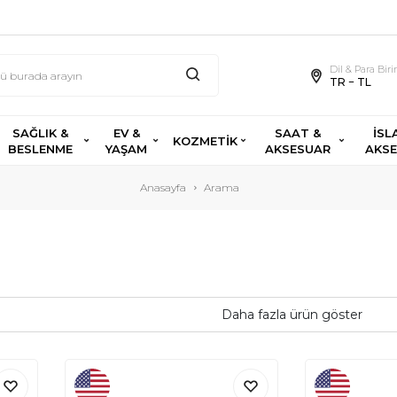
Dil & Para Bir
TR − TL
SAĞLIK &
EV &
SAAT &
İSL
KOZMETİK
BESLENME
YAŞAM
AKSESUAR
AKS
Anasayfa
Arama
Daha fazla ürün göster