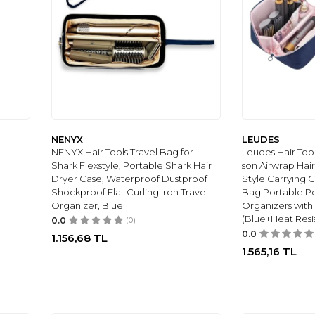
NENYX
LEUDES
NENYX Hair Tools Travel Bag for
Leudes Hair Too
Shark Flexstyle, Portable Shark Hair
son Airwrap Hai
Dryer Case, Waterproof Dustproof
Style Carrying 
Shockproof Flat Curling Iron Travel
Bag Portable Po
Organizer, Blue
Organizers with
(Blue+Heat Resi
0.0
(0)
0.0
1.156,68
TL
1.565,16
TL