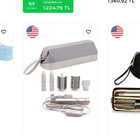
1.360,92
TL
1.292,84
TL
%
5
1.224,76
TL
İNDIRIM