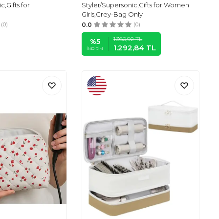
c,Gifts for
Styler/Supersonic,Gifts for Women
Girls,Grey-Bag Only
(0)
0.0
(0)
1.360,92
TL
%
5
1.292,84
TL
İNDIRIM