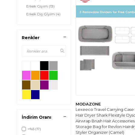
Erkek Giyim
(13)
Erkek Dış Gİyim
(4)
Erkek İç & Ev Giyim
(1)
SPOR & OUTDOOR
(3)
Renkler
Av Gereçleri
(1)
Football
(1)
Badminton
(1)
ÇOCUK
(113)
Çocuk Giyim
(24)
Çocuk Ayakkabı
(1)
Çocuk Oyuncak
(17)
Bebek Giyim
(48)
Çocuk & Bebek
(7)
MODAZONE
Odası
Lexeeco Travel Carrying Case 
Bebek Ayakkabı
(4)
Hair Dryer Shark Flexstyle Dys
İndirim Oranı
Bebek Beslenme &
Airwrap Brush Hair Accessories
(11)
Emzirme
Storage Bag for Revlon Hairdr
<%5
(17)
Styler Organizer (Camel)
Okula Dönüş
(1)