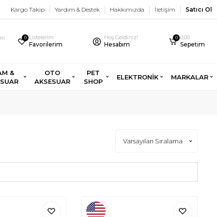
Kargo Takip
Yardım & Destek
Hakkımızda
İletişim
Satıcı Ol
Listelerim
Hoş Geldiniz!
0,00
imi
0
0
Favorilerim
Hesabım
Sepetim
AM &
OTO
PET
ELEKTRONİK
MARKALAR
ESUAR
AKSESUAR
SHOP