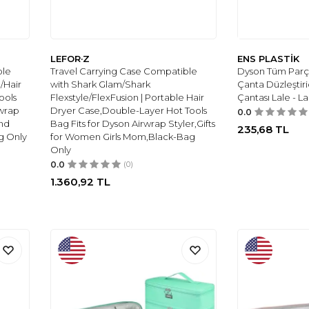
LEFOR·Z
ENS PLASTİK
ble
Travel Carrying Case Compatible
Dyson Tüm Parça
/Hair
with Shark Glam/Shark
Çanta Düzleştiri
ools
Flexstyle/FlexFusion | Portable Hair
Çantası Lale - L
rwrap
Dryer Case,Double-Layer Hot Tools
0.0
and
Bag Fits for Dyson Airwrap Styler,Gifts
235,68
TL
g Only
for Women Girls Mom,Black-Bag
Only
0.0
(0)
1.360,92
TL