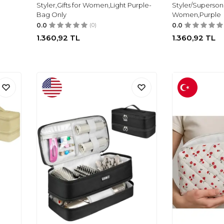
Styler,Gifts for Women,Light Purple-
Styler/Supersoni
Bag Only
Women,Purple
0.0
(0)
0.0
1.360,92
TL
1.360,92
TL