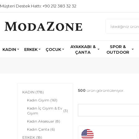
Müşteri Destek Hattı: +90 212 383 32 32
AYAKKABI &
SPOR &
KADIN
ERKEK
ÇOCUK
ÇANTA
OUTDOOR
500
ürün görüntüleniyor.
KADIN
(178)
Kadın Giyim
(161)
Kadın İç Giyim & Ev
(3)
Giyim
Kadın Aksesuar
(8)
Kadın Çanta
(6)
ERKEK
(18)