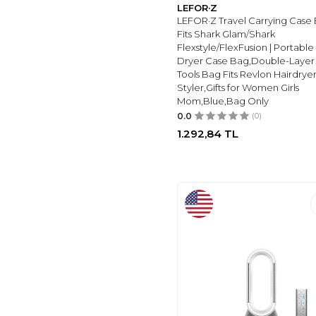
LEFOR·Z
RD RAMAZAN DAĞ
EL HALI SANATI
(8)
LEFOR·Z Travel Carrying Case
Fits Shark Glam/Shark
ELIZ HOME
(5)
Flexstyle/FlexFusion | Portable
DÖKÜMIX
(5)
Dryer Case Bag,Double-Layer
Tools Bag Fits Revlon Hairdrye
ZEYMERADE
(5)
Styler,Gifts for Women Girls
RAMSEY
(5)
Mom,Blue,Bag Only
BUWICO
(5)
0.0
(0)
İPEKYOL
(5)
1.292,84
TL
DYSON
(5)
EY HOME
(5)
GLEAMY
(6)
KARSYON
(6)
ARMONIKA
(6)
AYTEK HEDİYELİK
(8)
DIGSOM
(5)
RAIACE
(8)
SARAR
(9)
LEFOR·Z
(10)