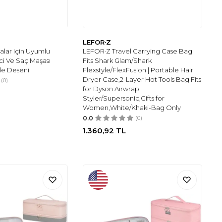
LEFOR·Z
lar Için Uyumlu
LEFOR·Z Travel Carrying Case Bag
ci Ve Saç Maşası
Fits Shark Glam/Shark
ale Deseni
Flexstyle/FlexFusion | Portable Hair
Dryer Case,2-Layer Hot Tools Bag Fits
(0)
for Dyson Airwrap
Styler/Supersonic,Gifts for
Women,White/Khaki-Bag Only
0.0
(0)
1.360,92
TL