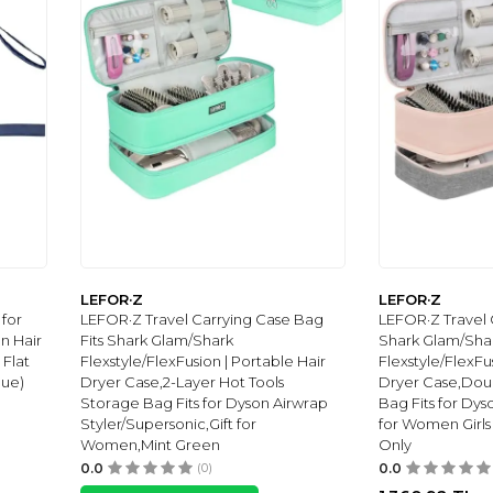
LEFOR·Z
LEFOR·Z
for
LEFOR·Z Travel Carrying Case Bag
LEFOR·Z Travel 
n Hair
Fits Shark Glam/Shark
Shark Glam/Sha
 Flat
Flexstyle/FlexFusion | Portable Hair
Flexstyle/FlexFu
lue)
Dryer Case,2-Layer Hot Tools
Dryer Case,Doub
Storage Bag Fits for Dyson Airwrap
Bag Fits for Dys
Styler/Supersonic,Gift for
for Women Girl
Women,Mint Green
Only
0.0
(0)
0.0