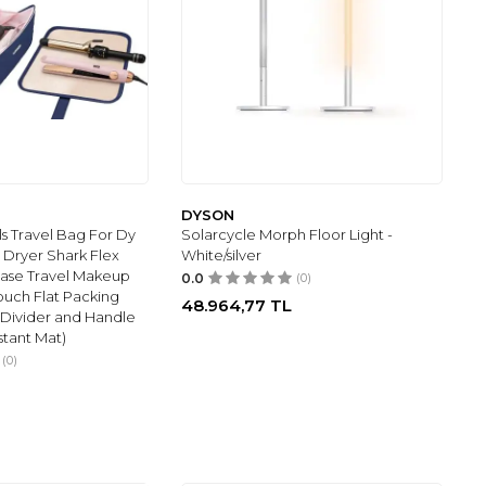
DYSON
ls Travel Bag For Dy
Solarcycle Morph Floor Light -
r Dryer Shark Flex
White/silver
Case Travel Makeup
0.0
(0)
uch Flat Packing
48.964,77
TL
 Divider and Handle
stant Mat)
(0)