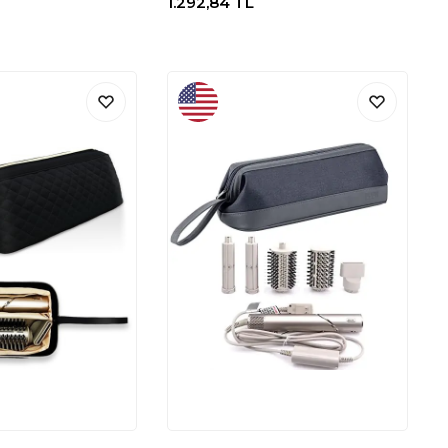
1.292,84
TL