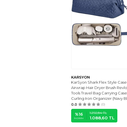
WINDLY CONCEPT
(1)
LUXESS HALI
(1)
MAYORAL
(2)
BABYJEM
(1)
JACK & JONES
(1)
ANNE DOKUNUŞU
GIBI KUZUM BEBE
(1)
PUMA
(1)
ENS PLASTİK
(1)
ARTEMIS HALI
(1)
KARSYON
ALGORAND HOME
KarSyon Shark Flex Style Case 
(1)
Airwrap Hair Dryer Brush Revlo
Tools Travel Bag Carrying Case
ETIKMEN
(1)
Curling Iron Organizer (Navy B
CREA HALI
(1)
0.0
(0)
MARIESSE HOME
(1)
1.292,84
TL
%
16
ROF BAG
(1)
1.088,60
TL
İNDIRIM
YORNI
(1)