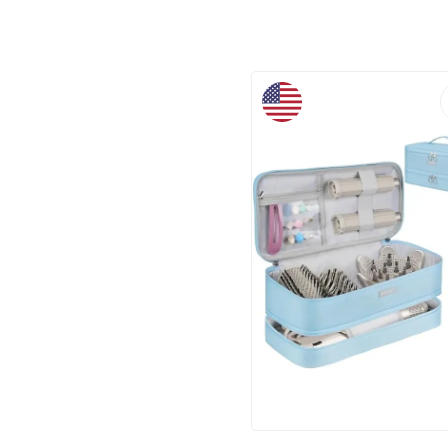
THE FIRST YEARS
(1)
TAŞHAN
(1)
EUMENIA
(1)
HOMEND
(1)
SHAKESPEARE
(1)
ONESIZE
(1)
TAMER TANCA
(1)
SECRET PASSION
LINGERIE
(1)
ELCUPA
(1)
HOLLY LOLLY
(1)
MAVI
(1)
MODATEKS
(1)
BGK
(1)
DECOMIA HOME
(2)
NEVRESIMDUNYASI
(2)
DISNEY
(32)