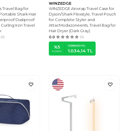
WINZEDGE
s Travel Bag for
WINZEDGE Airwrap Travel Case for
 Portable Shark Hair
Dyson/Shark Flexstyle, Travel Pouch
terproof Dustproof
for Complete Styler and
Curling Iron Travel
AttacModazoneents, Travel Bag for
k
Hair Dryer (Dark Gray)
(0)
0.0
(0)
1.088,60
TL
%
5
1.034,14
TL
İNDIRIM