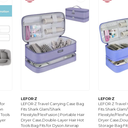
LEFOR·Z
LEFOR·Z
for
LEFOR·Z Travel Carrying Case Bag
LEFOR·Z Travel 
on
Fits Shark Glam/Shark
Fits Shark Glam
 Tools
Flexstyle/FlexFusion | Portable Hair
Flexstyle/FlexFu
yer
Dryer Case,Double-Layer Hair Hot
Dryer Case,Doub
Tools Bag Fits for Dyson Airwrap
Storage Bag Fit