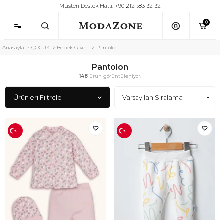
Müşteri Destek Hattı: +90 212 383 32 32
0
Anasayfa
ÇOCUK
Bebek Giyim
Pantolon
Pantolon
148
ürün görüntüleniyor.
Ürünleri Filtrele