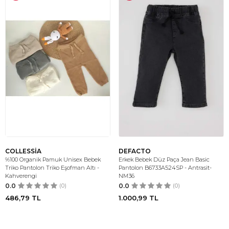
COLLESSİA
DEFACTO
%100 Organik Pamuk Unisex Bebek
Erkek Bebek Düz Paça Jean Basic
Triko Pantolon Triko Eşofman Altı -
Pantolon B6733A524SP - Antrasit-
Kahverengi
NM36
0.0
(0)
0.0
(0)
486,79
TL
1.000,99
TL