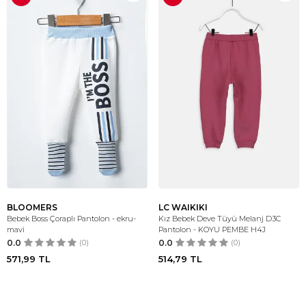
BLOOMERS
LC WAIKIKI
Bebek Boss Çoraplı Pantolon - ekru-
Kız Bebek Deve Tüyü Melanj D3C
mavi
Pantolon - KOYU PEMBE H4J
0.0
(0)
0.0
(0)
571,99
TL
514,79
TL