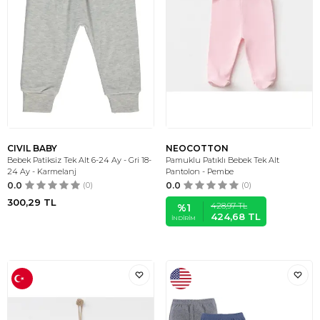
CIVIL BABY
NEOCOTTON
Bebek Patiksiz Tek Alt 6-24 Ay - Gri 18-
Pamuklu Patıklı Bebek Tek Alt
24 Ay - Karmelanj
Pantolon - Pembe
0.0
(0)
0.0
(0)
300,29
TL
428,97
TL
%
1
424,68
TL
İNDIRIM