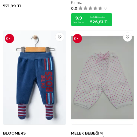
Kırmızı
571,99
TL
0.0
(0)
578,02
TL
%
9
526,81
TL
İNDIRIM
BLOOMERS
MELEK BEBEĞIM