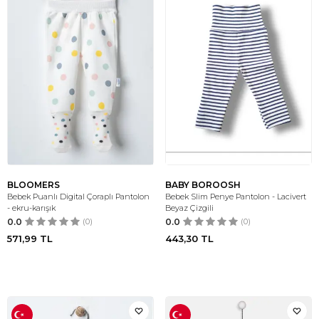
BLOOMERS
BABY BOROOSH
Bebek Puanlı Digital Çoraplı Pantolon
Bebek Slim Penye Pantolon - Lacivert
- ekru-karışık
Beyaz Çizgili
0.0
(0)
0.0
(0)
571,99
TL
443,30
TL