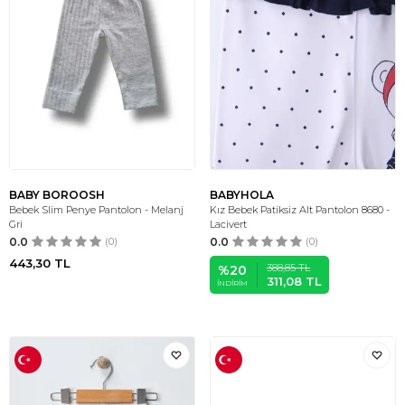
BABY BOROOSH
BABYHOLA
Bebek Slim Penye Pantolon - Melanj
Kız Bebek Patiksiz Alt Pantolon 8680 -
Gri
Lacivert
0.0
(0)
0.0
(0)
443,30
TL
388,85
TL
%
20
311,08
TL
İNDIRIM