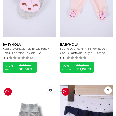
BABYHOLA
BABYHOLA
Kadife Oyuncaklı Kız Erkek Bebek
Kadife Oyuncaklı Kız Erkek Bebek
Çocuk Pantolon Tavşan - Gri
Çocuk Pantolon Tavşan - Pembe
0.0
(0)
0.0
(0)
388,85
TL
388,85
TL
%
20
%
20
311,08
TL
311,08
TL
İNDIRIM
İNDIRIM