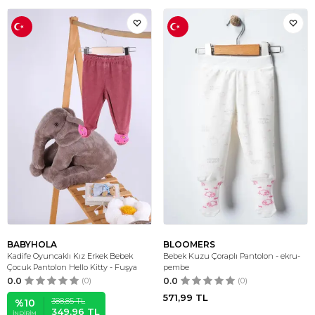
BABYHOLA
BLOOMERS
Kadife Oyuncaklı Kız Erkek Bebek
Bebek Kuzu Çoraplı Pantolon - ekru-
Çocuk Pantolon Hello Kitty - Fuşya
pembe
0.0
(0)
0.0
(0)
571,99
TL
388,85
TL
%
10
349,96
TL
İNDIRIM