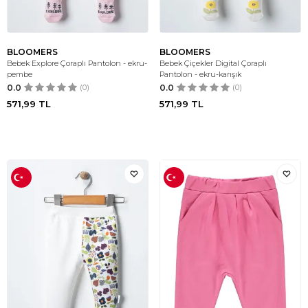
BLOOMERS
BLOOMERS
Bebek Explore Çoraplı Pantolon - ekru-
Bebek Çiçekler Digital Çoraplı
pembe
Pantolon - ekru-karışık
0.0
(0)
0.0
(0)
571,99
TL
571,99
TL