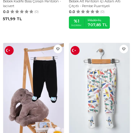
Bebek Kadife Boss Çoraplı Pantolon -
Bebek Alt Pantolon İçi Astarlı Altı
lacivert
Çıtçıtlı - Pembe Puantiyeli
0.0
(0)
0.0
(0)
571,99
TL
715,00
TL
%
1
707,85
TL
İNDIRIM