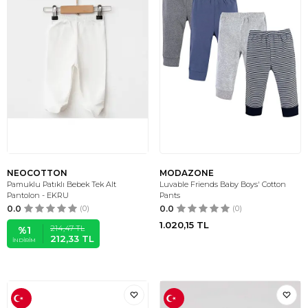
NEOCOTTON
MODAZONE
Pamuklu Patıklı Bebek Tek Alt
Luvable Friends Baby Boys' Cotton
Pantolon - EKRU
Pants
0.0
(0)
0.0
(0)
1.020,15
TL
214,47
TL
%
1
212,33
TL
İNDIRIM