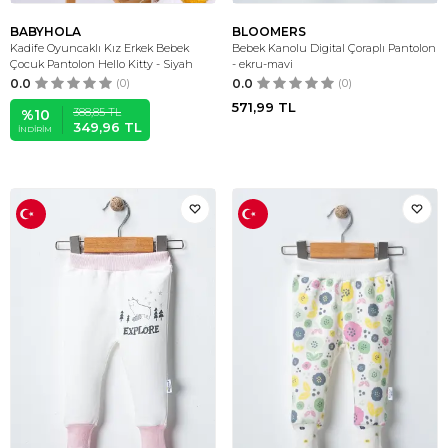
BABYHOLA
BLOOMERS
Kadife Oyuncaklı Kız Erkek Bebek
Bebek Kanolu Digital Çoraplı Pantolon
Çocuk Pantolon Hello Kitty - Siyah
- ekru-mavi
0.0
(0)
0.0
(0)
571,99
TL
388,85
TL
%
10
349,96
TL
İNDIRIM