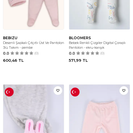
BEBIZU
BLOOMERS
Desenli Şapkalı Çıtçıtlı Üst Ve Pantolon
Bebek Renkli Çizgiler Digital Çoraplı
3lü Takım - pembe
Pantolon - ekru-karışık
0.0
(0)
0.0
(0)
600,46
TL
571,99
TL