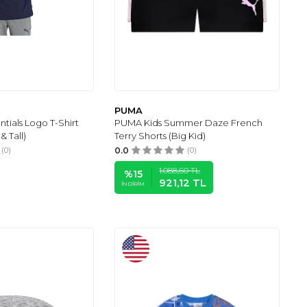
PUMA
tials Logo T-Shirt
PUMA Kids Summer Daze French
& Tall)
Terry Shorts (Big Kid)
(0)
0.0
(0)
1.088,60
TL
%
15
921,12
TL
İNDIRIM