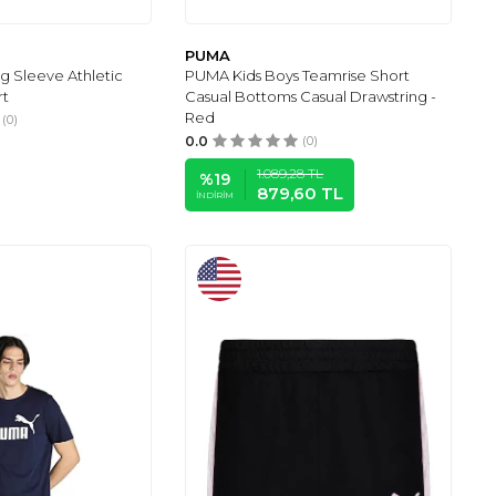
PUMA
g Sleeve Athletic
PUMA Kids Boys Teamrise Short
rt
Casual Bottoms Casual Drawstring -
Red
(0)
0.0
(0)
1.089,28
TL
%
19
879,60
TL
İNDIRIM