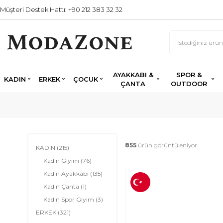
Müşteri Destek Hattı: +90 212 383 32 32
AYAKKABI &
SPOR &
KADIN
ERKEK
ÇOCUK
ÇANTA
OUTDOOR
855
ürün görüntüleniyor.
KADIN
(215)
Kadın Giyim
(76)
Kadın Ayakkabı
(135)
Kadın Çanta
(1)
Kadın Spor Giyim
(3)
ERKEK
(321)