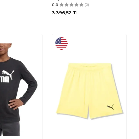
0.0
(0)
3.396,52
TL