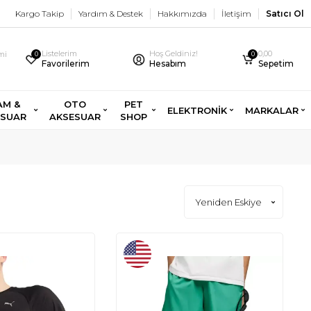
Kargo Takip
Yardım & Destek
Hakkımızda
İletişim
Satıcı Ol
Listelerim
Hoş Geldiniz!
0,00
imi
0
0
Favorilerim
Hesabım
Sepetim
AM &
OTO
PET
ELEKTRONİK
MARKALAR
ESUAR
AKSESUAR
SHOP