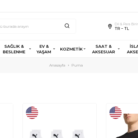
Dil & Para Bir
TR − TL
SAĞLIK &
EV &
SAAT &
İSL
KOZMETİK
BESLENME
YAŞAM
AKSESUAR
AKS
Anasayfa
Puma