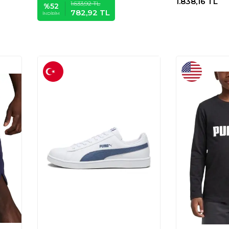
1.838,16
TL
1.633,92
TL
%
52
782,92
TL
İNDIRIM