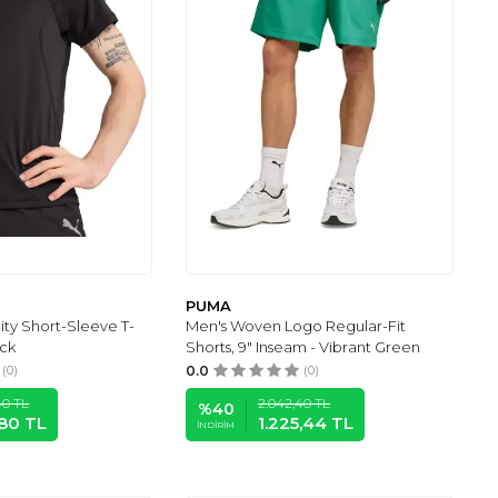
PUMA
ity Short-Sleeve T-
Men's Woven Logo Regular-Fit
ack
Shorts, 9" Inseam - Vibrant Green
(0)
0.0
(0)
40
TL
2.042,40
TL
%
40
,80
TL
1.225,44
TL
İNDIRIM