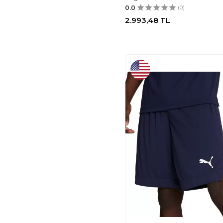
0.0
(0)
2.993,48
TL