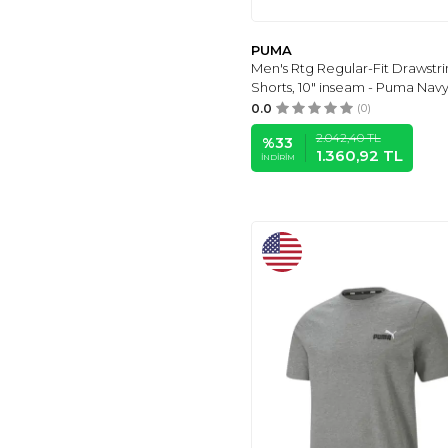
PUMA
Men's Rtg Regular-Fit Drawstr
Shorts, 10" inseam - Puma Nav
0.0
(0)
2.042,40
TL
%
33
1.360,92
TL
İNDIRIM