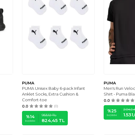
PUMA
PUMA
PUMA Unisex Baby 6-pack Infant
Men's Run Veloc
Anklet Socks, Extra Cushion &
Shirt - Puma Bl
Comfort-toe
0.0
0.0
(0)
2.042,
%
25
1.531
953,12
TL
İNDIRIM
%
14
824,45
TL
İNDIRIM