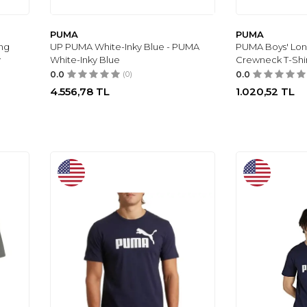
PUMA
PUMA
ing
UP PUMA White-Inky Blue - PUMA
PUMA Boys' Lon
y
White-Inky Blue
Crewneck T-Shi
0.0
(0)
0.0
4.556,78
TL
1.020,52
TL