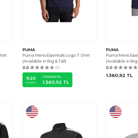
PUMA
PUMA
hirt
Puma Mens Essentials Logo T-Shirt
Puma Mens Essen
(Available in Big & Tall)
(Available in Big 
0.0
(0)
0.0
1.360,92
TL
1.702,00
TL
%
20
1.360,92
TL
İNDIRIM