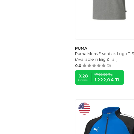
PUMA
Puma Mens Essentials Logo T-S
(Available in Big & Tall)
0.0
(0)
1.702,00
TL
%
28
1.222,04
TL
İNDIRIM