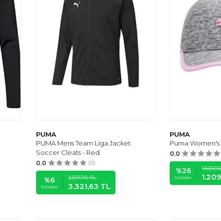
PUMA
PUMA
PUMA Mens Team Liga Jacket
Puma Women's 
Soccer Cleats - Red
0.0
0.0
(0)
1.633,9
%
26
1.20
3.517,70
TL
İNDIRIM
%
6
3.321,63
TL
İNDIRIM