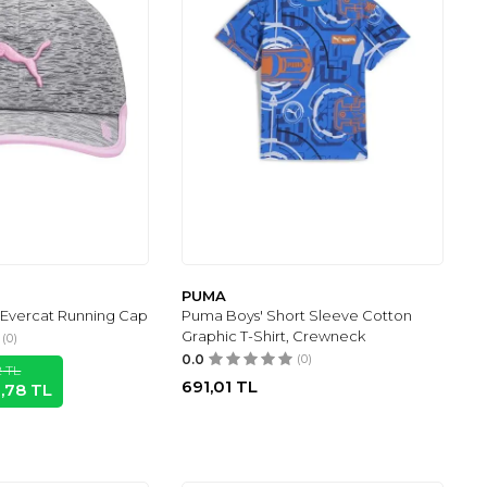
PUMA
Evercat Running Cap
Puma Boys' Short Sleeve Cotton
Graphic T-Shirt, Crewneck
(0)
0.0
(0)
2
TL
691,01
TL
9,78
TL