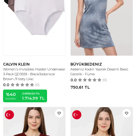
CALVIN KLEIN
BÜYÜKBEDENIZ
Women's Invisibles Hipster Underwear
Akbeniz Kadın Yaprak Desenli Basic
3-Pack QD3559 - Black/botanical
Gecelik - Füme
Brown /Frosty Lilac
0.0
(0)
0.0
(0)
750,61
TL
2.858,32
TL
%
40
1.714,99
TL
İNDIRIM