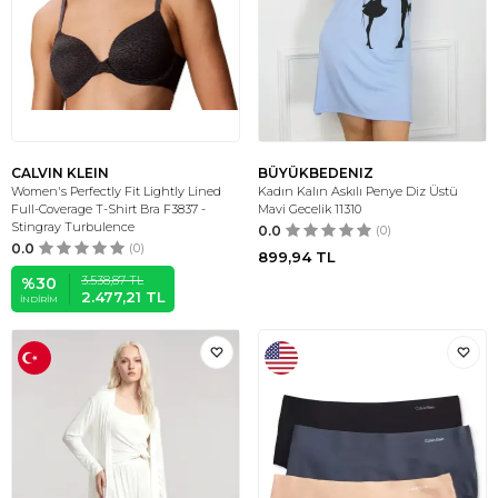
CALVIN KLEIN
BÜYÜKBEDENIZ
Women's Perfectly Fit Lightly Lined
Kadın Kalın Askılı Penye Diz Üstü
Full-Coverage T-Shirt Bra F3837 -
Mavi Gecelik 11310
Stingray Turbulence
0.0
(0)
0.0
(0)
899,94
TL
3.538,87
TL
%
30
2.477,21
TL
İNDIRIM