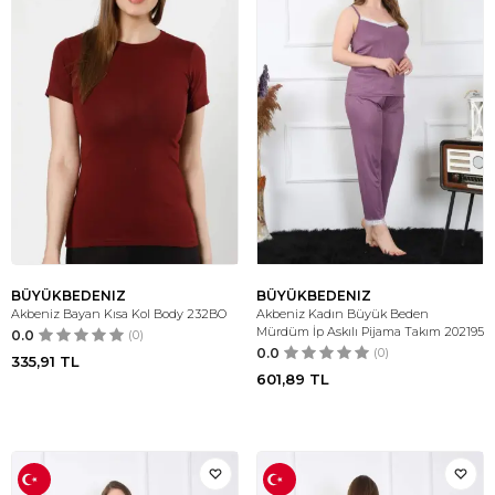
BÜYÜKBEDENIZ
BÜYÜKBEDENIZ
Akbeniz Bayan Kısa Kol Body 232BO
Akbeniz Kadın Büyük Beden
Mürdüm İp Askılı Pijama Takım 202195
0.0
(0)
0.0
(0)
335,91
TL
601,89
TL