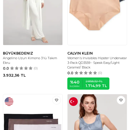
BÜYÜKBEDENIZ
CALVIN KLEIN
Angelino Uzun Kimono 3'lü Takım
Women's Invisibles Hipster Underwear
Ekru
3-Pack QD3559 - Speak Easy/Light
Caramel/ Black
0.0
(0)
0.0
(0)
3.932,36
TL
2.858,32
TL
%
40
1.714,99
TL
İNDIRIM