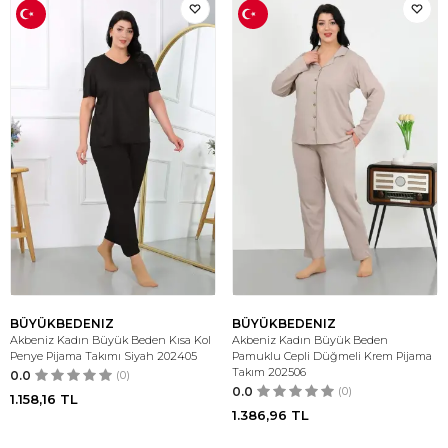
BÜYÜKBEDENIZ
BÜYÜKBEDENIZ
Akbeniz Kadın Büyük Beden Kısa Kol
Akbeniz Kadın Büyük Beden
Penye Pijama Takımı Siyah 202405
Pamuklu Cepli Düğmeli Krem Pijama
Takım 202506
0.0
(0)
0.0
(0)
1.158,16
TL
1.386,96
TL