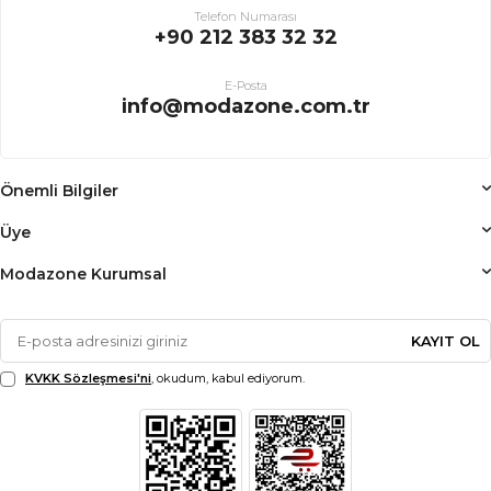
Telefon Numarası
+90 212 383 32 32
E-Posta
info@modazone.com.tr
Önemli Bilgiler
Üye
Modazone Kurumsal
KAYIT OL
KVKK Sözleşmesi'ni
, okudum, kabul ediyorum.