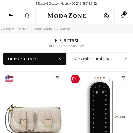
Müşteri Destek Hattı: +90 212 383 32 32
0
Anasayfa
KADIN
Kadın Çanta
El Çantası
El Çantası
115
ürün görüntüleniyor.
Ürünleri Filtrele