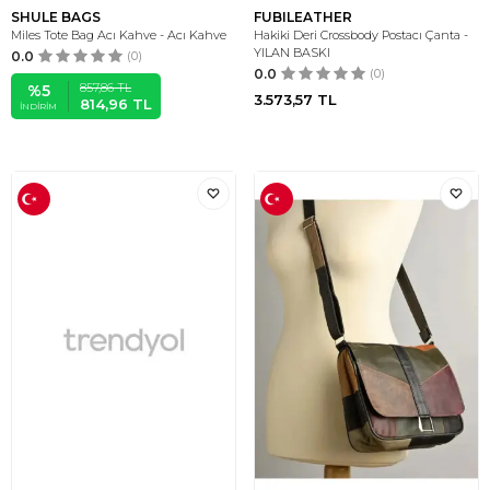
SHULE BAGS
FUBILEATHER
Miles Tote Bag Acı Kahve - Acı Kahve
Hakiki Deri Crossbody Postacı Çanta -
YILAN BASKI
0.0
(0)
0.0
(0)
857,86
TL
%
5
3.573,57
TL
814,96
TL
İNDIRIM