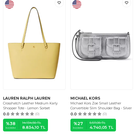
LAUREN RALPH LAUREN
MICHAEL KORS
Crosshatch Leather Medium Karly
Michael Kors Zoe Small Leather
Shopper Tote - Lemon Sorbet
Convertible Slim Shoulder Bag - Silver
0.0
(0)
0.0
(0)
14.134,56
TL
6.511,06
TL
%
38
%
27
8.834,10
TL
4.740,05
TL
İNDIRIM
İNDIRIM