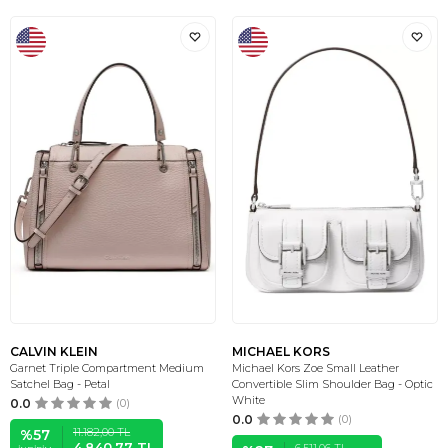
CALVIN KLEIN
MICHAEL KORS
Garnet Triple Compartment Medium
Michael Kors Zoe Small Leather
Satchel Bag - Petal
Convertible Slim Shoulder Bag - Optic
White
0.0
(0)
0.0
(0)
11.182,00
TL
%
57
4.840,77
TL
6.511,06
TL