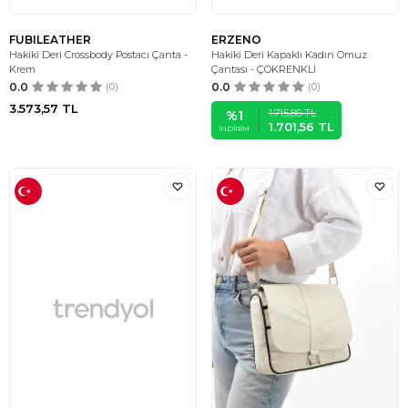
FUBILEATHER
ERZENO
Hakiki Deri Crossbody Postacı Çanta -
Hakiki Deri Kapaklı Kadın Omuz
Krem
Çantası - ÇOKRENKLİ
0.0
(0)
0.0
(0)
3.573,57
TL
1.715,86
TL
%
1
1.701,56
TL
İNDIRIM