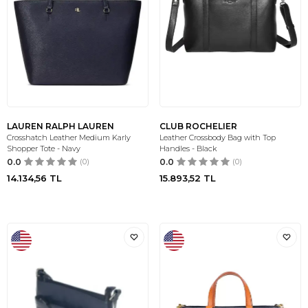
LAUREN RALPH LAUREN
CLUB ROCHELIER
Crosshatch Leather Medium Karly
Leather Crossbody Bag with Top
Shopper Tote - Navy
Handles - Black
0.0
(0)
0.0
(0)
14.134,56
TL
15.893,52
TL