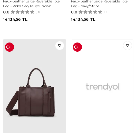
Faux-Leather Large Reversible Tote
Faux-Leather Large Reversible Tote
Bag - Rider Geo/Taupe Brown
Bag - Navy/Stripe
0.0
(0)
0.0
(0)
14.134,56
TL
14.134,56
TL