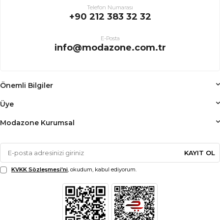
Telefon Numarası
+90 212 383 32 32
E-Posta
info@modazone.com.tr
Önemli Bilgiler
Üye
Modazone Kurumsal
KAYIT OL
KVKK Sözleşmesi'ni
, okudum, kabul ediyorum.