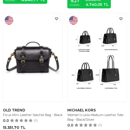
%
27
İNDIRIM
4.740,05
TL
İNDIRIM
OLD TREND
MICHAEL KORS
Ficus Mini Leather Satchel Bag - Black
Women's Laila Medium Leather Tote
Bag - Black/Silver
0.0
(0)
0.0
(0)
15.351,70
TL