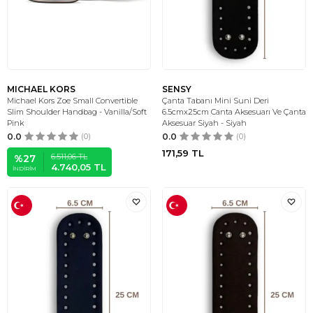
MICHAEL KORS
SENSY
Michael Kors Zoe Small Convertible
Çanta Tabanı Mini Suni Deri
Slim Shoulder Handbag - Vanilla/Soft
6.5cmx25cm Canta Aksesuarı Ve Çanta
Pink
Aksesuar Siyah - Siyah
0.0
(0)
0.0
(0)
171,59
TL
6.511,06
TL
%
27
4.740,05
TL
İNDIRIM