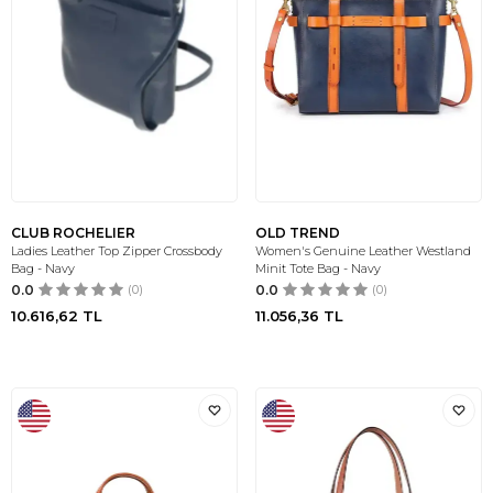
CLUB ROCHELIER
OLD TREND
Ladies Leather Top Zipper Crossbody
Women's Genuine Leather Westland
Bag - Navy
Minit Tote Bag - Navy
0.0
(0)
0.0
(0)
10.616,62
TL
11.056,36
TL