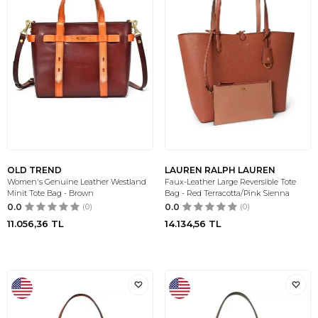
OLD TREND
LAUREN RALPH LAUREN
Women's Genuine Leather Westland
Faux-Leather Large Reversible Tote
Minit Tote Bag - Brown
Bag - Red Terracotta/Pink Sienna
0.0
(0)
0.0
(0)
11.056,36
TL
14.134,56
TL