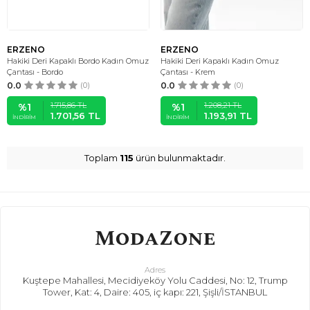
ERZENO
ERZENO
Hakiki Deri Kapaklı Bordo Kadın Omuz
Hakiki Deri Kapaklı Kadın Omuz
Çantası - Bordo
Çantası - Krem
0.0
(0)
0.0
(0)
1.715,86
TL
1.208,21
TL
%
1
%
1
1.701,56
TL
1.193,91
TL
İNDIRIM
İNDIRIM
Toplam
115
ürün bulunmaktadır.
Adres
Kuştepe Mahallesi, Mecidiyeköy Yolu Caddesi, No: 12, Trump
Tower, Kat: 4, Daire: 405, iç kapı: 221, Şişli/İSTANBUL