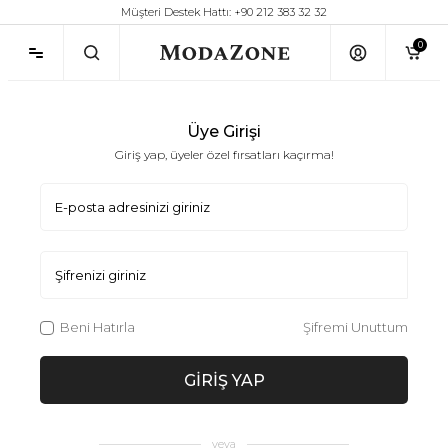
Müşteri Destek Hattı: +90 212 383 32 32
0
Üye Girişi
Giriş yap, üyeler özel fırsatları kaçırma!
E-posta adresinizi giriniz
Şifrenizi giriniz
Beni Hatırla
Şifremi Unuttum
GIRIŞ YAP
veya