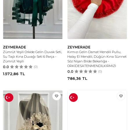
ZEYMERADE
ZEYMERADE
Zümrüt Yeşili Orkide Gelin Duvak Seti,
Kırmızı Gelin Damat Mendili Pullu,
Su Taşlı Kına Duvağı Seti 6 Parça -
Halay El Mendili, Düğün Kına Sünnet
Zümrüt Yeşili
Söz Nişan Bride Bekarlığa -
ORKİDESATENMENDİLKIRMIZI
0.0
(0)
0.0
(0)
1.572,86
TL
786,36
TL