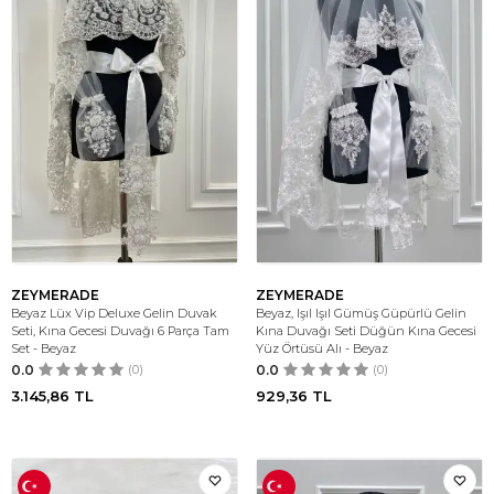
ZEYMERADE
ZEYMERADE
Beyaz Lüx Vip Deluxe Gelin Duvak
Beyaz, Işıl Işıl Gümüş Güpürlü Gelin
Seti, Kına Gecesi Duvağı 6 Parça Tam
Kına Duvağı Seti Düğün Kına Gecesi
Set - Beyaz
Yüz Örtüsü Alı - Beyaz
0.0
(0)
0.0
(0)
3.145,86
TL
929,36
TL