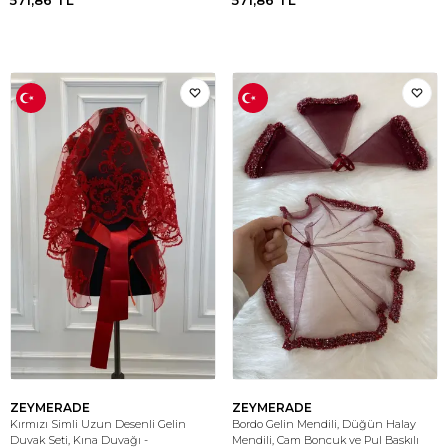
571,86
TL
571,86
TL
ZEYMERADE
ZEYMERADE
Kırmızı Simli Uzun Desenli Gelin
Bordo Gelin Mendili, Düğün Halay
Duvak Seti, Kına Duvağı -
Mendili, Cam Boncuk ve Pul Baskılı