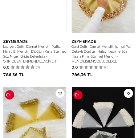
ZEYMERADE
ZEYMERADE
Lacivert Gelin Damat Mendili Pullu,
Gold Gelin Damat Mendili, Işıl Işıl Pul
Halay El Mendili, Düğün Kına Sünnet
Detaylı Düğün Halay Nedime Söz
Söz Nişan Bride Bekarlığa -
Nişan Kına Sünnet Mendil -
ORKİDESATENMENDİLLACİVERT
MENDİLIŞILMODELGOLDCE
0.0
(0)
0.0
(0)
786,36
TL
786,36
TL