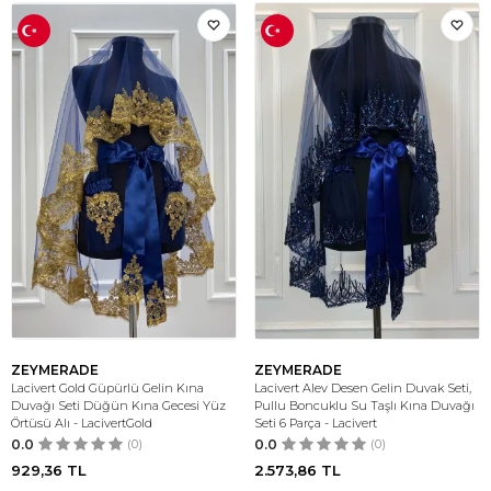
ZEYMERADE
ZEYMERADE
Lacivert Gold Güpürlü Gelin Kına
Lacivert Alev Desen Gelin Duvak Seti,
Duvağı Seti Düğün Kına Gecesi Yüz
Pullu Boncuklu Su Taşlı Kına Duvağı
Örtüsü Alı - LacivertGold
Seti 6 Parça - Lacivert
0.0
(0)
0.0
(0)
929,36
TL
2.573,86
TL