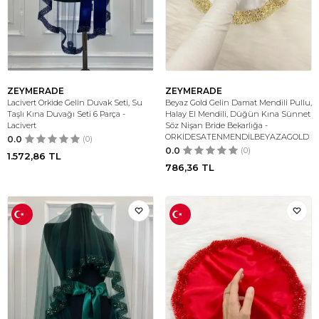
ZEYMERADE
ZEYMERADE
Lacivert Orkide Gelin Duvak Seti, Su
Beyaz Gold Gelin Damat Mendili Pullu,
Taşlı Kına Duvağı Seti 6 Parça -
Halay El Mendili, Düğün Kına Sünnet
Lacivert
Söz Nişan Bride Bekarlığa -
ORKİDESATENMENDİLBEYAZAGOLD
0.0
(0)
0.0
(0)
1.572,86
TL
786,36
TL