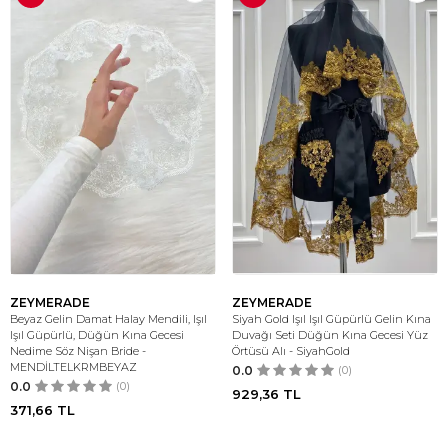
ZEYMERADE
ZEYMERADE
Beyaz Gelin Damat Halay Mendili, Işıl
Siyah Gold Işıl Işıl Güpürlü Gelin Kına
Işıl Güpürlü, Düğün Kına Gecesi
Duvağı Seti Düğün Kına Gecesi Yüz
Nedime Söz Nişan Bride -
Örtüsü Alı - SiyahGold
MENDİLTELKRMBEYAZ
0.0
(0)
0.0
(0)
929,36
TL
371,66
TL