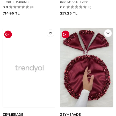
FLOKUZUNKIRMIZI
Kına Mendili - Bordo
0.0
(0)
0.0
(0)
714,86
TL
257,26
TL
ZEYMERADE
ZEYMERADE