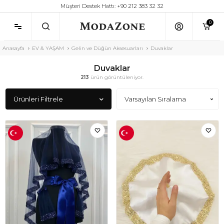
Müşteri Destek Hattı: +90 212 383 32 32
0
Anasayfa
EV & YAŞAM
Gelin ve Düğün Aksesuarları
Duvaklar
Duvaklar
213
ürün görüntüleniyor.
Ürünleri Filtrele