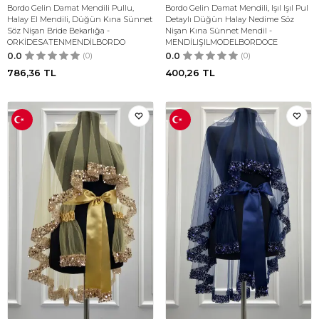
Bordo Gelin Damat Mendili Pullu,
Bordo Gelin Damat Mendili, Işıl Işıl Pul
Halay El Mendili, Düğün Kına Sünnet
Detaylı Düğün Halay Nedime Söz
Söz Nişan Bride Bekarlığa -
Nişan Kına Sünnet Mendil -
ORKİDESATENMENDİLBORDO
MENDİLIŞILMODELBORDOCE
0.0
(0)
0.0
(0)
786,36
TL
400,26
TL