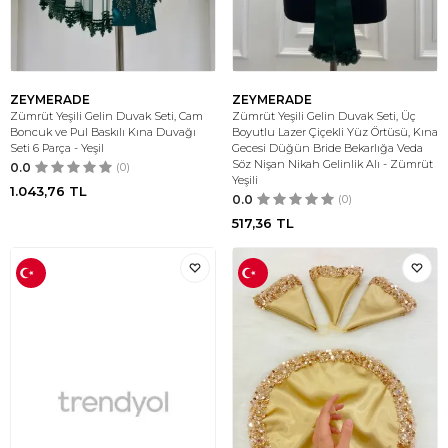
ZEYMERADE
ZEYMERADE
Zümrüt Yeşili Gelin Duvak Seti, Cam
Zümrüt Yeşili Gelin Duvak Seti, Üç
Boncuk ve Pul Baskılı Kına Duvağı
Boyutlu Lazer Çiçekli Yüz Örtüsü, Kına
Seti 6 Parça - Yeşil
Gecesi Düğün Bride Bekarlığa Veda
Söz Nişan Nikah Gelinlik Alı - Zümrüt
0.0
(0)
Yeşili
1.043,76
TL
0.0
(0)
517,36
TL