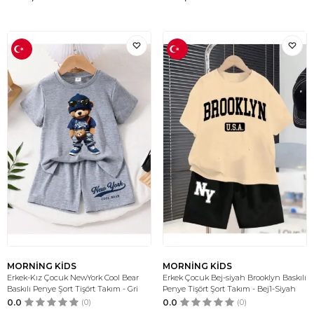
MORNİNG KİDS
MORNİNG KİDS
Erkek-Kız Çocuk NewYork Cool Bear
Erkek Çocuk Bej-siyah Brooklyn Baskılı
Baskılı Penye Şort Tişört Takım - Gri
Penye Tişört Şort Takım - Bej1-Siyah
0.0
(0)
0.0
(0)