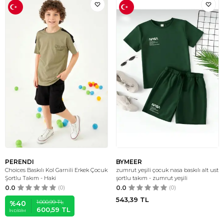
PERENDI
BYMEER
Choices Baskılı Kol Garnili Erkek Çocuk
zumrut yeşili çocuk nasa baskılı alt ust
Şortlu Takım - Haki
şortlu takım - zumrut yeşili
0.0
(0)
0.0
(0)
543,39
TL
1.000,99
TL
%
40
600,59
TL
İNDIRIM