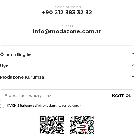
Telefon Numarası
+90 212 383 32 32
E-Posta
info@modazone.com.tr
Önemli Bilgiler
Üye
Modazone Kurumsal
KAYIT OL
KVKK Sözleşmesi'ni
, okudum, kabul ediyorum.