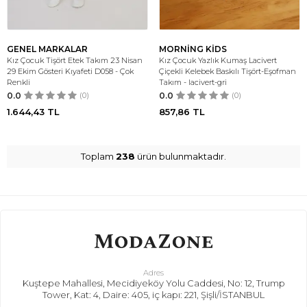
GENEL MARKALAR
MORNİNG KİDS
Kız Çocuk Tişört Etek Takım 23 Nisan
Kız Çocuk Yazlık Kumaş Lacivert
29 Ekim Gösteri Kıyafeti D058 - Çok
Çiçekli Kelebek Baskılı Tişört-Eşofman
Renkli
Takım - lacivert-gri
0.0
(0)
0.0
(0)
1.644,43
TL
857,86
TL
Toplam
238
ürün bulunmaktadır.
Adres
Kuştepe Mahallesi, Mecidiyeköy Yolu Caddesi, No: 12, Trump
Tower, Kat: 4, Daire: 405, iç kapı: 221, Şişli/İSTANBUL