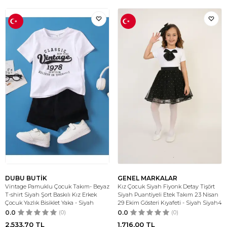
DUBU BUTİK
GENEL MARKALAR
Vintage Pamuklu Çocuk Takım- Beyaz
Kız Çocuk Siyah Fiyonk Detay Tişört
T-shirt Siyah Şort Baskılı Kız Erkek
Siyah Puantiyeli Etek Takım 23 Nisan
Çocuk Yazlık Bisiklet Yaka - Siyah
29 Ekim Gösteri Kıyafeti - Siyah Siyah4
0.0
(0)
0.0
(0)
2.533,70
TL
1.716,00
TL