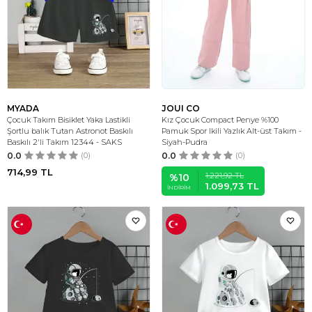
MYADA
JOUI CO
Çocuk Takım Bisiklet Yaka Lastikli
Kız Çocuk Compact Penye %100
Şortlu balık Tutan Astronot Baskılı
Pamuk Spor Ikili Yazlık Alt-üst Takım -
Baskılı 2'li Takım 12344 - SAKS
Siyah-Pudra
0.0
(0)
0.0
(0)
714,99
TL
1.221,92
TL
%
10
1.099,73
TL
İNDIRIM