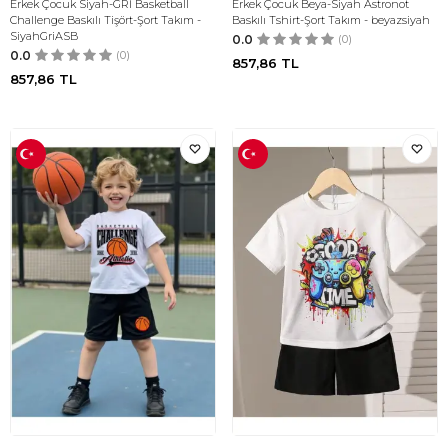
Erkek Çocuk Siyah-GRİ Basketball
Erkek Çocuk Beya-Siyah Astronot
Challenge Baskılı Tişört-Şort Takım -
Baskılı Tshirt-Şort Takım - beyazsiyah
SiyahGriASB
0.0
(0)
0.0
(0)
857,86
TL
857,86
TL