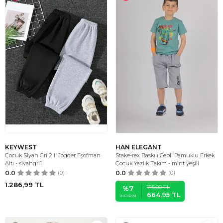
KEYWEST
HAN ELEGANT
Çocuk Siyah Gri 2'li Jogger Eşofman
Stake-rex Baskılı Cepli Pamuklu Erkek
Altı - siyahgri1
Çocuk Yazlık Takım - mint yeşili
0.0
(0)
0.0
(0)
1.286,99
TL
715,00
TL
%
7
664,95
TL
İNDIRIM