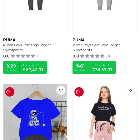
PUMA
PUMA
Puma Boys Core Logo Jogger
Puma Boys Core Logo Jogger
Sweatpants
Sweatpants
0.0
(0)
0.0
(0)
1.357,52
TL
1.906,24
TL
%
29
%
61
967,42
TL
736,63
TL
İNDIRIM
İNDIRIM