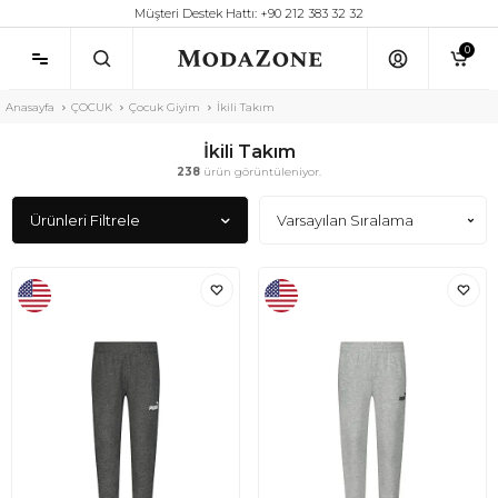
Müşteri Destek Hattı: +90 212 383 32 32
0
Anasayfa
ÇOCUK
Çocuk Giyim
İkili Takım
İkili Takım
238
ürün görüntüleniyor.
Ürünleri Filtrele