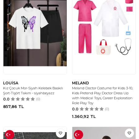
LOUİSA
MELAND
Kız Çocuk Mor-Siyah Kelebek Baskılı
Meland Doctor Costume for Kids 3-10,
Şort-Tişört Takım - siyahbeyazz
Kids Pretend Play Doctor Dress Up
with Medical Toys, Career Exploration
0.0
(0)
Role Play Toy
857,86
TL
0.0
(0)
1.360,92
TL