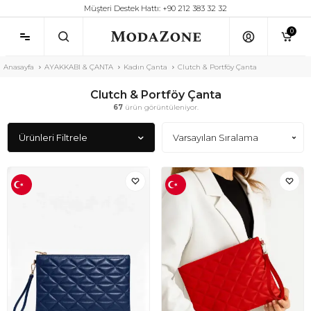
Müşteri Destek Hattı: +90 212 383 32 32
0
Anasayfa
AYAKKABI & ÇANTA
Kadın Çanta
Clutch & Portföy Çanta
Clutch & Portföy Çanta
67
ürün görüntüleniyor.
Ürünleri Filtrele