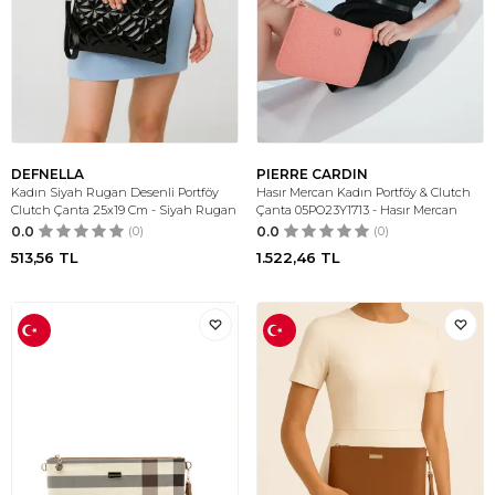
DEFNELLA
PIERRE CARDIN
Kadın Siyah Rugan Desenli Portföy
Hasır Mercan Kadın Portföy & Clutch
Clutch Çanta 25x19 Cm - Siyah Rugan
Çanta 05PO23Y1713 - Hasır Mercan
0.0
(0)
0.0
(0)
513,56
TL
1.522,46
TL