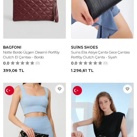
BAGFONI
SUİNS SHOES
Notte Bordo Üçgen Desenli Portföy
Suins Ella Abiye Çanta Gece Çantası
Clutch El Çantası - Bordo
Portföy Clutch Çanta - Siyah
0.0
(0)
0.0
(0)
399,06
TL
1.296,61
TL