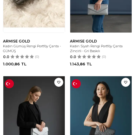
ARMISE GOLD
ARMISE GOLD
Kadın Gümüş Rengi Portföy Çanta -
Kadın Siyah Rengi Portföy Çanta
GÜMÜŞ
Zincirli - Gri Baskılı
0.0
(0)
0.0
(0)
1.000,86
TL
1.143,86
TL