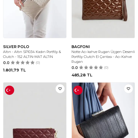
SILVER POLO
BAGFONI
Altın - Altın SP1034 Kadın Portföy &
Notte Acı kahve Rugan Üçgen Desenli
Clutch - 152 ALTIN-MAT ALTIN
Portföy Clutch El Çantası - Acı Kahve
Rugan
0.0
(0)
0.0
(0)
1.801,79
TL
485,28
TL