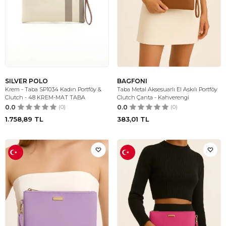
SILVER POLO
BAGFONI
Krem - Taba SP1034 Kadın Portföy &
Taba Metal Aksesuarlı El Askılı Portföy
Clutch - 48 KREM-MAT TABA
Clutch Çanta - Kahverengi
0.0
(0)
0.0
(0)
1.758,89
TL
383,01
TL