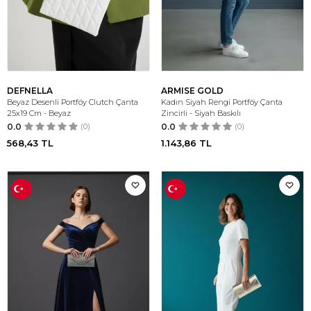
DEFNELLA
ARMISE GOLD
Beyaz Desenli Portföy Clutch Çanta
Kadın Siyah Rengi Portföy Çanta
25x19 Cm - Beyaz
Zincirli - Siyah Baskılı
0.0
(0)
0.0
(0)
568,43
TL
1.143,86
TL