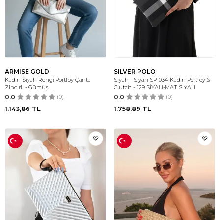
ARMISE GOLD
SILVER POLO
Kadın Siyah Rengi Portföy Çanta
Siyah - Siyah SP1034 Kadın Portföy &
Zincirli - Gümüş
Clutch - 129 SİYAH-MAT SİYAH
0.0
(0)
0.0
(0)
1.143,86
TL
1.758,89
TL