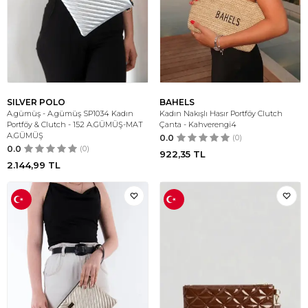
SILVER POLO
BAHELS
A.gümüş - A.gümüş SP1034 Kadın
Kadın Nakışlı Hasır Portföy Clutch
Portföy & Clutch - 152 A.GÜMÜŞ-MAT
Çanta - Kahverengi4
A.GÜMÜŞ
0.0
(0)
0.0
(0)
922,35
TL
2.144,99
TL