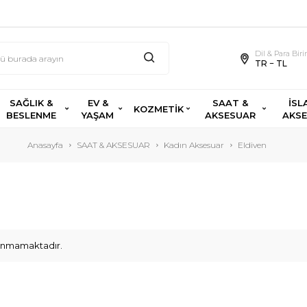
Dil & Para Bir
TR − TL
SAĞLIK &
EV &
SAAT &
İSL
KOZMETİK
BESLENME
YAŞAM
AKSESUAR
AKS
Anasayfa
SAAT & AKSESUAR
Kadın Aksesuar
Eldiven
ulunmamaktadır.