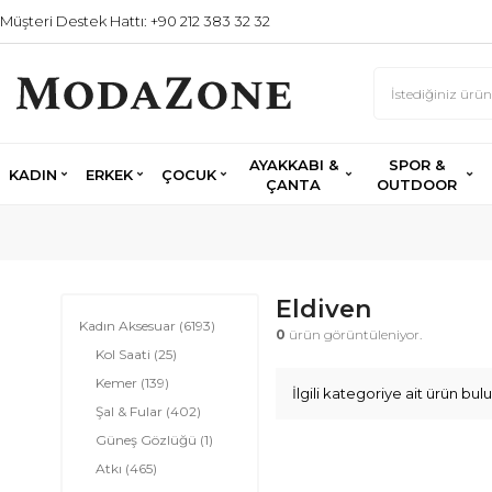
Müşteri Destek Hattı: +90 212 383 32 32
AYAKKABI &
SPOR &
KADIN
ERKEK
ÇOCUK
ÇANTA
OUTDOOR
Eldiven
Kadın Aksesuar
(6193)
0
ürün görüntüleniyor.
Kol Saati
(25)
Kemer
(139)
İlgili kategoriye ait ürün b
Şal & Fular
(402)
Güneş Gözlüğü
(1)
Atkı
(465)