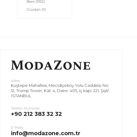
Bere
(5152)
Cüzdan
(9)
Adres
Kuştepe Mahallesi, Mecidiyeköy Yolu Caddesi, No:
12, Trump Tower, Kat: 4, Daire: 405, iç kapı: 221, Şişli/
İSTANBUL
Telefon Numarası
+90 212 383 32 32
E-Posta
info@modazone.com.tr