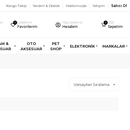
Kargo Takip
Yardım & Destek
Hakkımızda
İletişim
Satıcı Ol
Listelerim
Hoş Geldiniz!
0,00
imi
0
0
Favorilerim
Hesabım
Sepetim
AM &
OTO
PET
ELEKTRONİK
MARKALAR
ESUAR
AKSESUAR
SHOP