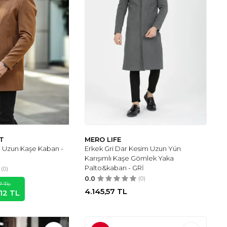
T
MERO LIFE
m Uzun Kaşe Kaban -
Erkek Gri Dar Kesim Uzun Yün
Karışımlı Kaşe Gömlek Yaka
Palto&kaban - GRİ
(0)
0.0
(0)
7
TL
4.145,57
TL
,12
TL