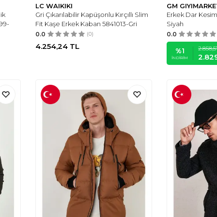
LC WAIKIKI
GM GIYIMARKE
ik
Gri Çıkarılabilir Kapüşonlu Kırçıllı Slim
Erkek Dar Kesi
99-
Fit Kaşe Erkek Kaban 5841013-Gri
Siyah
0.0
(0)
0.0
4.254,24
TL
2.858,5
%
1
2.82
İNDIRIM