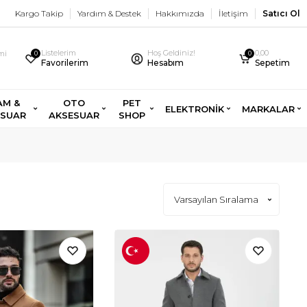
Kargo Takip
Yardım & Destek
Hakkımızda
İletişim
Satıcı Ol
Listelerim
Hoş Geldiniz!
0,00
imi
0
0
Favorilerim
Hesabım
Sepetim
AM &
OTO
PET
ELEKTRONİK
MARKALAR
ESUAR
AKSESUAR
SHOP