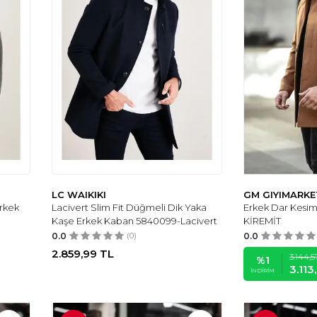
LC WAIKIKI
GM GIYIMARKE
Erkek
Lacivert Slim Fit Düğmeli Dik Yaka
Erkek Dar Kesi
Kaşe Erkek Kaban 5840099-Lacivert
KİREMİT
0.0
(0)
0.0
2.859,99
TL
3.144,5
%
1
3.113
İNDIRIM