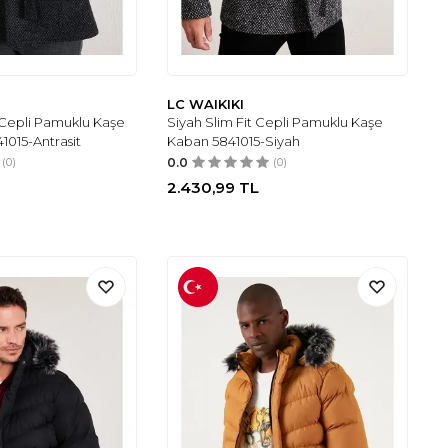
LC WAIKIKI
t Cepli Pamuklu Kaşe
Siyah Slim Fit Cepli Pamuklu Kaşe
1015-Antrasit
Kaban 5841015-Siyah
(0)
0.0
(0)
2.430,99
TL