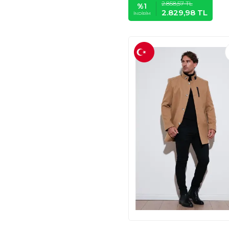
2.858,57
TL
%
1
2.829,98
TL
İNDIRIM