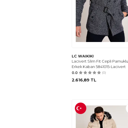
LC WAIKIKI
Lacivert Slim Fit Cepli Pamukl
Erkek Kaban 5841015-Lacivert
0.0
(0)
2.616,89
TL