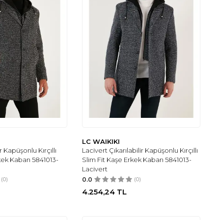
LC WAIKIKI
ir Kapüşonlu Kırçıllı
Lacivert Çıkarılabilir Kapüşonlu Kırçıllı
rkek Kaban 5841013-
Slim Fit Kaşe Erkek Kaban 5841013-
Lacivert
(0)
0.0
(0)
4.254,24
TL