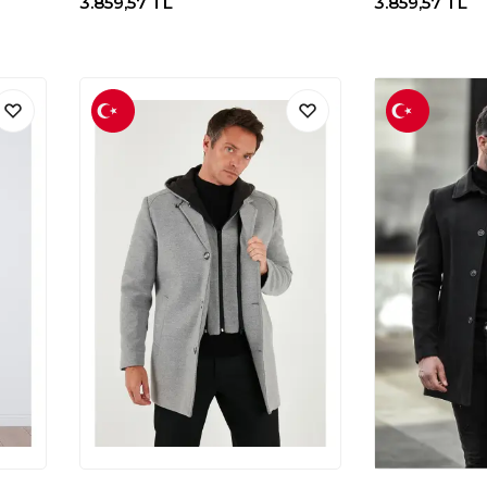
3.859,57
TL
3.859,57
TL