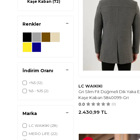
Kaşe Kaban
(72)
Renkler
İndirim Oranı
<%5
(12)
LC WAIKIKI
%5 - %15
(2)
Gri Slim Fit Düğmeli Dik Yaka 
Kaşe Kaban 5840099-Gri
0.0
(0)
2.430,99
TL
Marka
LC WAIKIKI
(28)
MERO LIFE
(22)