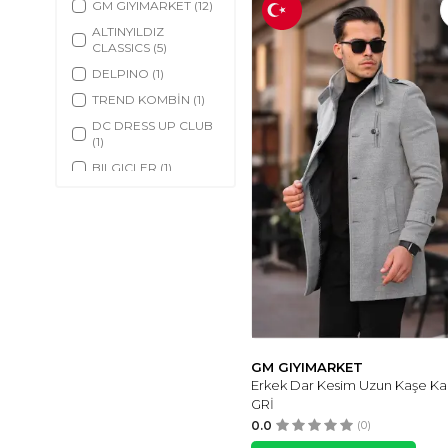
GM GIYIMARKET
(12)
ALTINYILDIZ
CLASSICS
(5)
DELPINO
(1)
TREND KOMBİN
(1)
DC DRESS UP CLUB
(1)
BILGIÇLER
(1)
DERICLUB
(1)
GM GIYIMARKET
Erkek Dar Kesim Uzun Kaşe Ka
GRİ
0.0
(0)