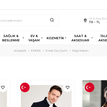
Dil & Para Bir
TR − TL
SAĞLIK &
EV &
SAAT &
İSL
KOZMETİK
BESLENME
YAŞAM
AKSESUAR
AKS
Anasayfa
ERKEK
Erkek Dış Gİyim
Kaşe Kaban