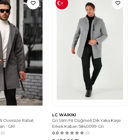
LC WAIKIKI
li Oversize Rahat
Gri Slim Fit Düğmeli Dik Yaka Kaşe
an - GRİ
Erkek Kaban 5840099-Gri
(0)
0.0
(0)