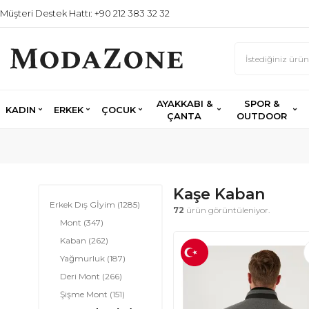
Müşteri Destek Hattı: +90 212 383 32 32
AYAKKABI &
SPOR &
KADIN
ERKEK
ÇOCUK
ÇANTA
OUTDOOR
Kaşe Kaban
Erkek Dış Gİyim
(1285)
72
ürün görüntüleniyor.
Mont
(347)
Kaban
(262)
Yağmurluk
(187)
Deri Mont
(266)
Şişme Mont
(151)