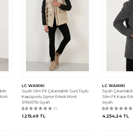
LC WAIKIKI
LC WAIKIKI
ilir
Siyah Slim Fit Çıkarılabilir Suni Tüylü
Siyah Çıkarılabil
Mont
Kapüşonlu Şişme Erkek Mont
Slim Fit Kaşe E
5760076-Siyah
Siyah
0.0
(0)
0.0
1.215,49
TL
4.254,24
TL