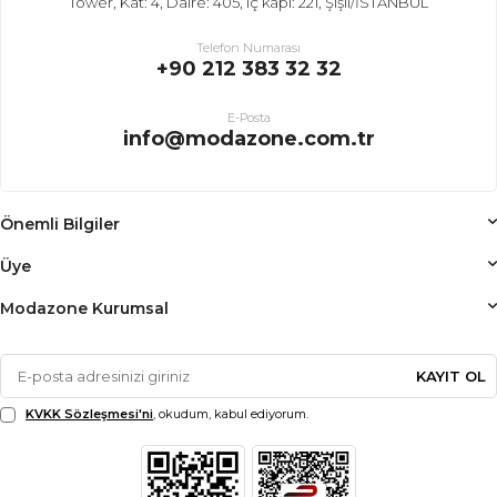
Tower, Kat: 4, Daire: 405, iç kapı: 221, Şişli/İSTANBUL
Telefon Numarası
+90 212 383 32 32
E-Posta
info@modazone.com.tr
Önemli Bilgiler
Üye
Modazone Kurumsal
KAYIT OL
KVKK Sözleşmesi'ni
, okudum, kabul ediyorum.