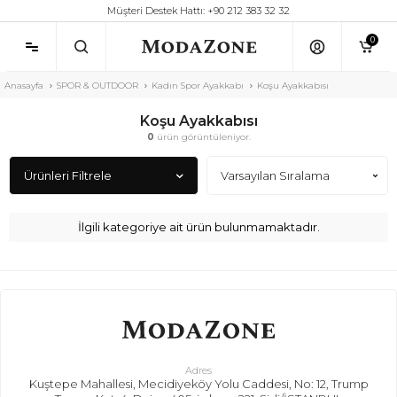
Müşteri Destek Hattı: +90 212 383 32 32
0
Anasayfa
SPOR & OUTDOOR
Kadın Spor Ayakkabı
Koşu Ayakkabısı
Koşu Ayakkabısı
0
ürün görüntüleniyor.
Ürünleri Filtrele
İlgili kategoriye ait ürün bulunmamaktadır.
Adres
Kuştepe Mahallesi, Mecidiyeköy Yolu Caddesi, No: 12, Trump