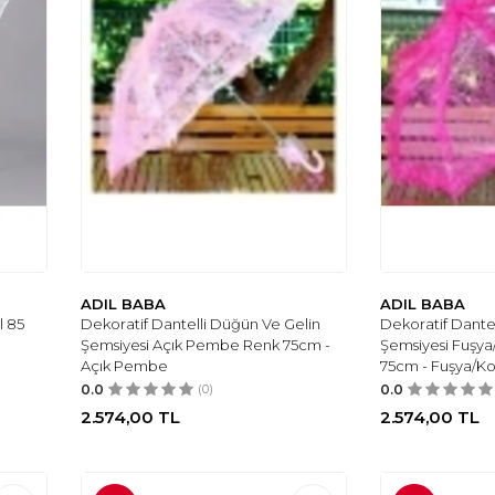
ADIL BABA
ADIL BABA
l 85
Dekoratif Dantelli Düğün Ve Gelin
Dekoratif Dante
Şemsiyesi Açık Pembe Renk 75cm -
Şemsiyesi Fuşy
Açık Pembe
75cm - Fuşya/
0.0
(0)
0.0
2.574,00
TL
2.574,00
TL