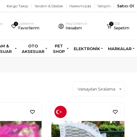
Kargo Takip
Yardım & Destek
Hakkımızda
İletişim
Satıcı Ol
Listelerim
Hoş Geldiniz!
0,00
imi
0
0
Favorilerim
Hesabım
Sepetim
AM &
OTO
PET
ELEKTRONİK
MARKALAR
ESUAR
AKSESUAR
SHOP