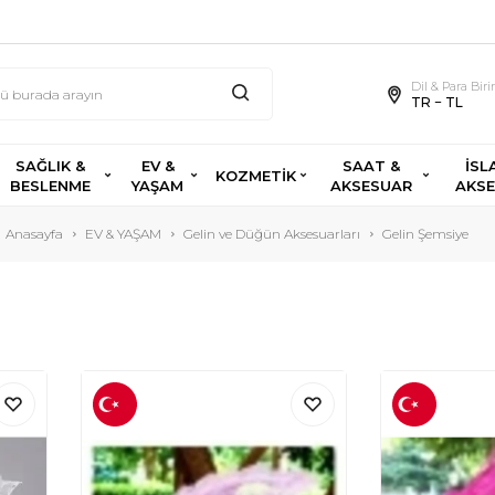
Dil & Para Bir
TR − TL
SAĞLIK &
EV &
SAAT &
İSL
KOZMETİK
BESLENME
YAŞAM
AKSESUAR
AKS
Anasayfa
EV & YAŞAM
Gelin ve Düğün Aksesuarları
Gelin Şemsiye