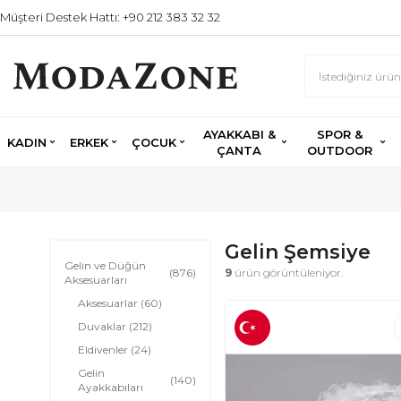
Müşteri Destek Hattı: +90 212 383 32 32
AYAKKABI &
SPOR &
KADIN
ERKEK
ÇOCUK
ÇANTA
OUTDOOR
Gelin Şemsiye
Gelin ve Düğün
(876)
9
ürün görüntüleniyor.
Aksesuarları
Aksesuarlar
(60)
Duvaklar
(212)
Eldivenler
(24)
Gelin
(140)
Ayakkabıları