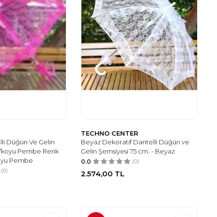
TECHNO CENTER
lli Düğün Ve Gelin
Beyaz Dekoratif Dantelli Düğün ve
a/koyu Pembe Renk
Gelin Şemsiyesi 75 cm. - Beyaz
Koyu Pembe
0.0
(0)
(0)
2.574,00
TL