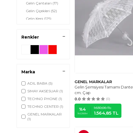
Gelin Çantaları
(17)
Gelin Çiçekleri
(52)
Gelin Kepi
(125)
Gelin Kürk Ethol
(4)
Bolero
Renkler
Gelin Sabahlığı
(124)
Gelin Şemsiye
(9)
Taçlar
(173)
Marka
GENEL MARKALAR
ADIL BABA
(5)
Gelin Şemsiyesi Tamamı Dante
SIMAY AKSESUAR
(1)
cm. Çap
TECHNO PHONE
(1)
0.0
(0)
TECHNO CENTER
(1)
1.630,06
TL
%
4
1.564,85
TL
GENEL MARKALAR
İNDIRIM
(1)