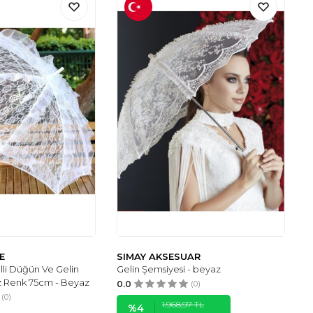
E
SIMAY AKSESUAR
lli Düğün Ve Gelin
Gelin Şemsiyesi - beyaz
z Renk 75cm - Beyaz
0.0
(0)
(0)
1.968,97
TL
%
4