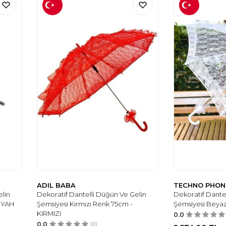
ADIL BABA
TECHNO PHON
lin
Dekoratif Dantelli Düğün Ve Gelin
Dekoratif Dante
SİYAH
Şemsiyesi Kırmızı Renk 75cm -
Şemsiyesi Beya
KIRMIZI
0.0
0.0
(0)