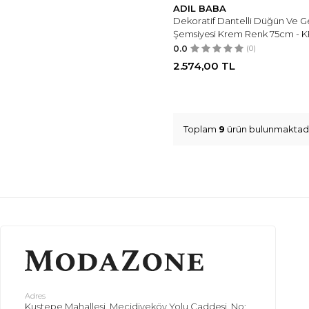
ADIL BABA
Dekoratif Dantelli Düğün Ve Ge
Şemsiyesi Krem Renk 75cm - 
0.0
(0)
2.574,00
TL
Toplam
9
ürün bulunmaktadı
Adres
Kuştepe Mahallesi, Mecidiyeköy Yolu Caddesi, No: