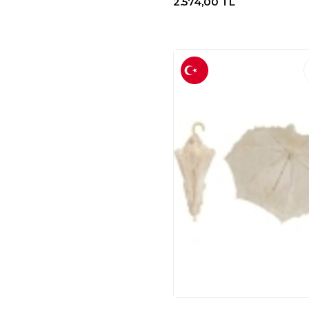
2.574,00
TL