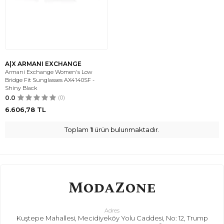
A|X ARMANI EXCHANGE
Armani Exchange Women's Low
Bridge Fit Sunglasses AX4140SF -
Shiny Black
0.0
(0)
6.606,78
TL
Toplam
1
ürün bulunmaktadır.
Adres
Kuştepe Mahallesi, Mecidiyeköy Yolu Caddesi, No: 12, Trump