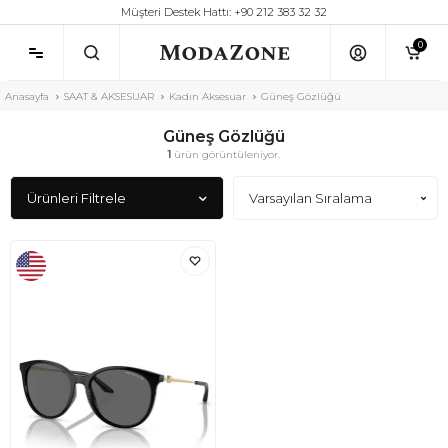
Müşteri Destek Hattı: +90 212 383 32 32
0
Anasayfa
SAAT & AKSESUAR
Kadın Aksesuar
Güneş Gözlüğü
Güneş Gözlüğü
1
ürün görüntüleniyor.
Ürünleri Filtrele