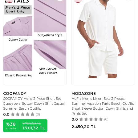
COOFANDY
MODAZONE
COOFANDY Mens 2 Piece Short Set
MoFiz Men's Linen Sets 2 Pieces
Guayabera Button Down Shirt Casual
Summer Vacation Party Beach Outfits
Summer Beach Outfits
Short Sleeve Button Down Shirts and
Pants Set
0.0
(0)
0.0
(0)
2.722,53
TL
%
38
2.450,20
TL
1.701,32
TL
İNDIRIM