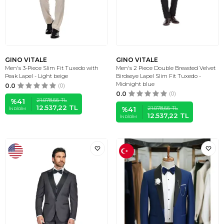
GINO VITALE
GINO VITALE
Men's 3-Piece Slim Fit Tuxedo with
Men's 2 Piece Double Breasted Velvet
Peak Lapel - Light beige
Birdseye Lapel Slim Fit Tuxedo -
Midnight blue
0.0
(0)
0.0
(0)
21.078,66
TL
%
41
12.537,22
TL
21.078,66
TL
%
41
İNDIRIM
12.537,22
TL
İNDIRIM