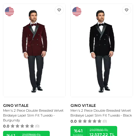
GINO VITALE
GINO VITALE
Men's 2 Piece Double Breasted Velvet
Men's 2 Piece Double Breasted Velvet
Birdseye Lapel Slim Fit Tuxedo -
Birdseye Lapel Slim Fit Tuxedo - Black
Burgundy
0.0
(0)
0.0
(0)
21.078,66
TL
%
41
12.537,22
TL
21.078,66
TL
%
41
İNDIRIM