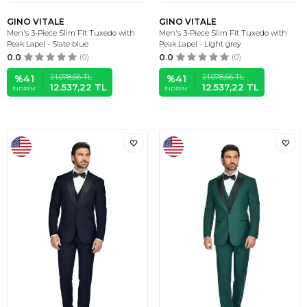
GINO VITALE
GINO VITALE
Men's 3-Piece Slim Fit Tuxedo with
Men's 3-Piece Slim Fit Tuxedo with
Peak Lapel - Slate blue
Peak Lapel - Light grey
0.0
(0)
0.0
(0)
21.078,66
TL
21.078,66
TL
%
41
%
41
12.537,22
TL
12.537,22
TL
İNDIRIM
İNDIRIM