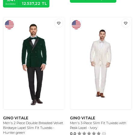
12.537,22
TL
İNDIRIM
GINO VITALE
GINO VITALE
Men's 2 Piece Double Breasted Velvet
Men's 3-Piece Slim Fit Tuxedo with
Birdseye Lapel Slim Fit Tuxedo -
Peak Lapel - Ivory
Hunter green
0.0
(0)