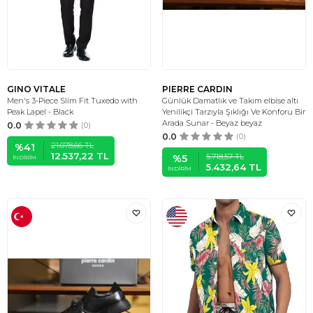
GINO VITALE
PIERRE CARDIN
Men's 3-Piece Slim Fit Tuxedo with
Günlük Damatlık ve Takım elbise altı
Peak Lapel - Black
Yenilikçi Tarzıyla Şıklığı Ve Konforu Bir
Arada Sunar - Beyaz beyaz
0.0
(0)
0.0
(0)
21.078,66
TL
%
41
12.537,22
TL
5.718,57
TL
%
5
İNDIRIM
5.432,64
TL
İNDIRIM