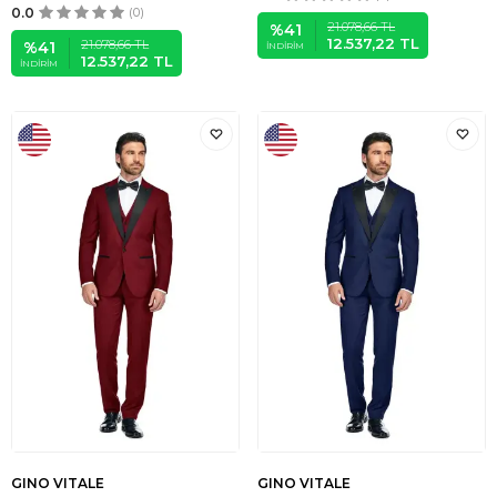
0.0
(0)
21.078,66
TL
%
41
12.537,22
TL
21.078,66
TL
%
41
İNDIRIM
12.537,22
TL
İNDIRIM
GINO VITALE
GINO VITALE