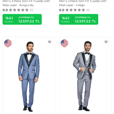
Men's 3-Piece Slim Fit Tuxedo with
Men's 3-Piece Slim Fit Tuxedo with
Peak Lapel - Burgundy
Peak Lapel - Indigo
0.0
(0)
0.0
(0)
21.078,66
TL
21.078,66
TL
%
41
%
41
12.537,22
TL
12.537,22
TL
İNDIRIM
İNDIRIM