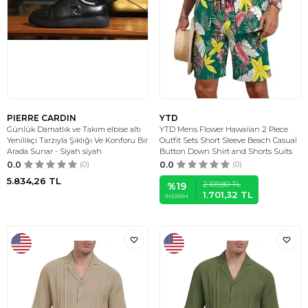
PIERRE CARDIN
YTD
Günlük Damatlık ve Takım elbise altı
YTD Mens Flower Hawaiian 2 Piece
Yenilikçi Tarzıyla Şıklığı Ve Konforu Bir
Outfit Sets Short Sleeve Beach Casual
Arada Sunar - Siyah siyah
Button Down Shirt and Shorts Suits
0.0
(0)
0.0
(0)
5.834,26
TL
2.109,80
TL
%
19
1.701,32
TL
İNDIRIM