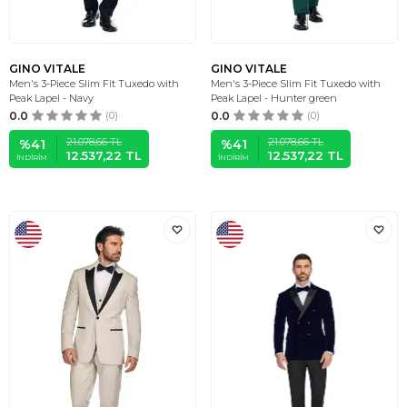
GINO VITALE
GINO VITALE
Men's 3-Piece Slim Fit Tuxedo with
Men's 3-Piece Slim Fit Tuxedo with
Peak Lapel - Navy
Peak Lapel - Hunter green
0.0
(0)
0.0
(0)
21.078,66
TL
21.078,66
TL
%
41
%
41
12.537,22
TL
12.537,22
TL
İNDIRIM
İNDIRIM