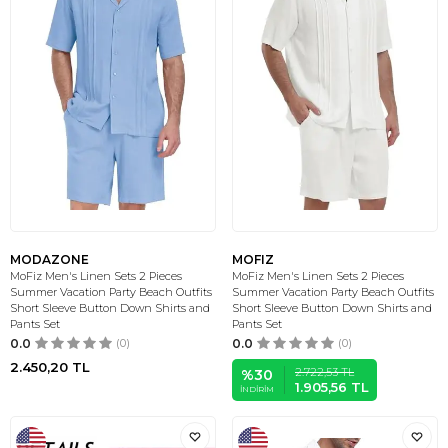
MODAZONE
MOFIZ
MoFiz Men's Linen Sets 2 Pieces
MoFiz Men's Linen Sets 2 Pieces
Summer Vacation Party Beach Outfits
Summer Vacation Party Beach Outfits
Short Sleeve Button Down Shirts and
Short Sleeve Button Down Shirts and
Pants Set
Pants Set
0.0
(0)
0.0
(0)
2.450,20
TL
2.722,53
TL
%
30
1.905,56
TL
İNDIRIM