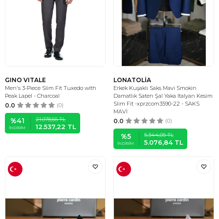
GINO VITALE
LONATOLİA
Men's 3-Piece Slim Fit Tuxedo with
Erkek Kuşaklı Saks Mavi Smokin
Peak Lapel - Charcoal
Damatlık Saten Şal Yaka Italyan Kesim
Slim Fit -xprzcom3590-22 - SAKS
0.0
(0)
MAVİ
21.078,66
TL
%
41
0.0
(0)
12.537,22
TL
İNDIRIM
5.344,05
TL
%
5
5.076,84
TL
İNDIRIM