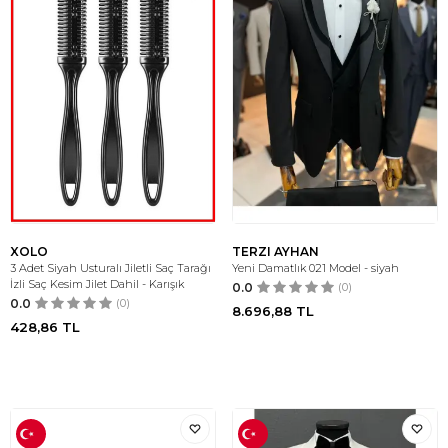
XOLO
TERZI AYHAN
3 Adet Siyah Usturalı Jiletli Saç Tarağı
Yeni Damatlık 021 Model - siyah
İzli Saç Kesim Jilet Dahil - Karışık
0.0
(0)
0.0
(0)
8.696,88
TL
428,86
TL