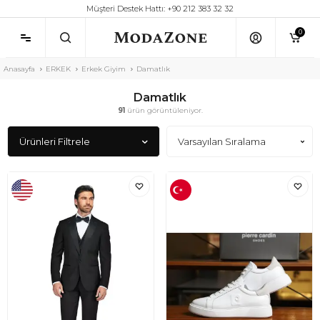
Müşteri Destek Hattı: +90 212 383 32 32
0
Anasayfa
ERKEK
Erkek Giyim
Damatlık
Damatlık
91
ürün görüntüleniyor.
Ürünleri Filtrele