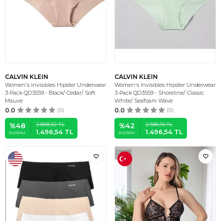
CALVIN KLEIN
CALVIN KLEIN
Women's Invisibles Hipster Underwear
Women's Invisibles Hipster Underwear
3-Pack QD3559 - Black/ Cedar/ Soft
3-Pack QD3559 - Shoreline/ Classic
Mauve
White/ Seafoam Wave
0.0
(0)
0.0
(0)
2.858,32
TL
2.586,10
TL
%
48
%
42
1.496,54
TL
1.496,54
TL
İNDIRIM
İNDIRIM