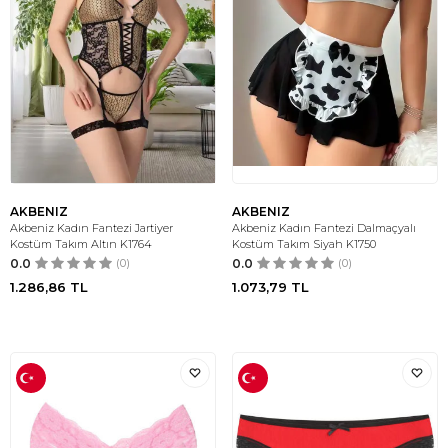
AKBENIZ
AKBENIZ
Akbeniz Kadın Fantezi Jartiyer
Akbeniz Kadın Fantezi Dalmaçyalı
Kostüm Takım Altın K1764
Kostüm Takım Siyah K1750
0.0
(0)
0.0
(0)
1.286,86
TL
1.073,79
TL