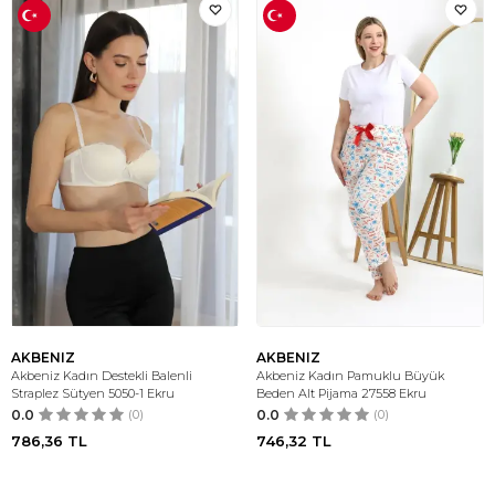
AKBENIZ
AKBENIZ
Akbeniz Kadın Destekli Balenli
Akbeniz Kadın Pamuklu Büyük
Straplez Sütyen 5050-1 Ekru
Beden Alt Pijama 27558 Ekru
0.0
(0)
0.0
(0)
786,36
TL
746,32
TL