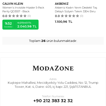
CALVIN KLEIN
AKBENIZ
Women's Invisible Hipster 5-Pack
Akbeniz Kadın Yarım Destekli Taş
Panty QD3557 - Black
Detaylı Sütyen Takım 3304 Ekru
0.0
(0)
0.0
(0)
1.100,96
TL
4.219,43
TL
%
52
2.040,98
TL
İNDIRIM
Toplam
26
ürün bulunmaktadır.
Adres
Kuştepe Mahallesi, Mecidiyeköy Yolu Caddesi, No: 12, Trump
Tower, Kat: 4, Daire: 405, iç kapı: 221, Şişli/İSTANBUL
Telefon Numarası
+90 212 383 32 32