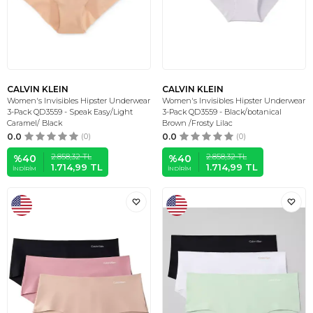
CALVIN KLEIN
CALVIN KLEIN
Women's Invisibles Hipster Underwear
Women's Invisibles Hipster Underwear
3-Pack QD3559 - Speak Easy/Light
3-Pack QD3559 - Black/botanical
Caramel/ Black
Brown /Frosty Lilac
0.0
(0)
0.0
(0)
2.858,32
TL
2.858,32
TL
%
40
%
40
1.714,99
TL
1.714,99
TL
İNDIRIM
İNDIRIM