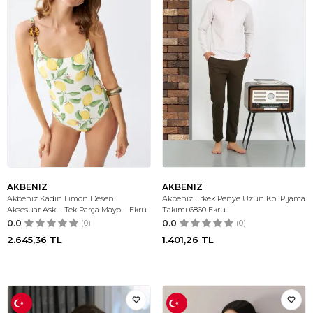
AKBENIZ
AKBENIZ
Akbeniz Kadın Limon Desenli
Akbeniz Erkek Penye Uzun Kol Pijama
Aksesuar Askılı Tek Parça Mayo – Ekru
Takımı 6860 Ekru
0.0
(0)
0.0
(0)
2.645,36
TL
1.401,26
TL