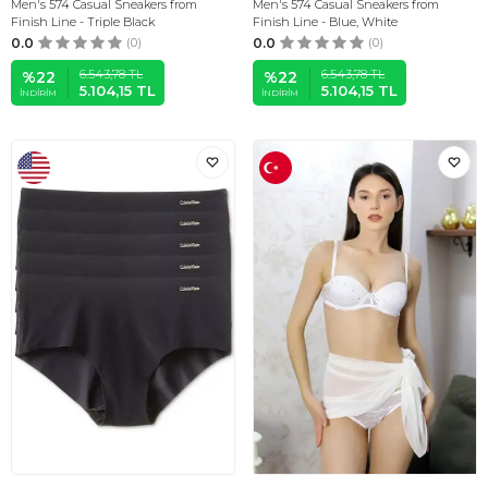
Men's 574 Casual Sneakers from
Men's 574 Casual Sneakers from
Finish Line - Triple Black
Finish Line - Blue, White
0.0
(0)
0.0
(0)
6.543,78
TL
6.543,78
TL
%
22
%
22
5.104,15
TL
5.104,15
TL
İNDIRIM
İNDIRIM