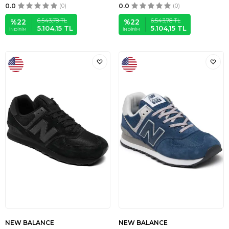
0.0
(0)
0.0
(0)
6.543,78
TL
6.543,78
TL
%
22
%
22
5.104,15
TL
5.104,15
TL
İNDIRIM
İNDIRIM
NEW BALANCE
NEW BALANCE