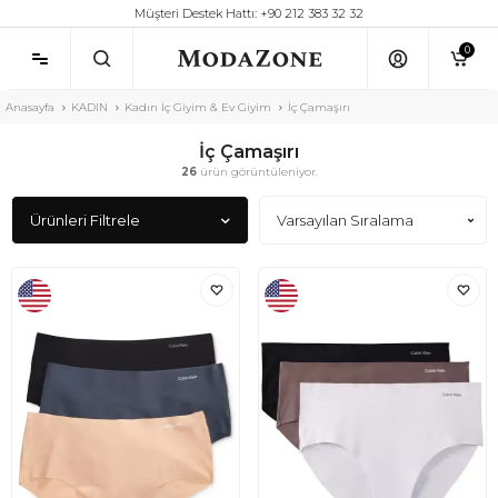
Müşteri Destek Hattı: +90 212 383 32 32
0
Anasayfa
KADIN
Kadın İç Giyim & Ev Giyim
İç Çamaşırı
İç Çamaşırı
26
ürün görüntüleniyor.
Ürünleri Filtrele