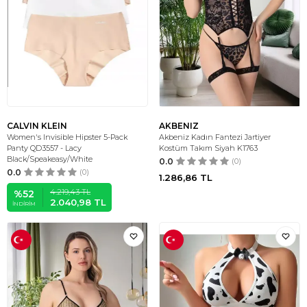
CALVIN KLEIN
AKBENIZ
Women's Invisible Hipster 5-Pack
Akbeniz Kadın Fantezi Jartiyer
Panty QD3557 - Lacy
Kostüm Takım Siyah K1763
Black/Speakeasy/White
0.0
(0)
0.0
(0)
1.286,86
TL
4.219,43
TL
%
52
2.040,98
TL
İNDIRIM