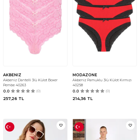
AKBENIZ
MODAZONE
Akbeniz Dantelli 3lü Külot Boxer
Akbeniz Pamuklu 3lü Külot Kırmızı
Pembe 40263
40258
0.0
(0)
0.0
(0)
257,26
TL
214,36
TL