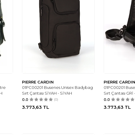
PIERRE CARDIN
PIERRE CARDI
itre
01PC00201 Busenes Unisex Badybag
01PC00201 Buse
AH
Sırt Çantası SİYAH - SİYAH
Sırt Çantası GRİ 
0.0
(0)
0.0
3.773,63
TL
3.773,63
TL