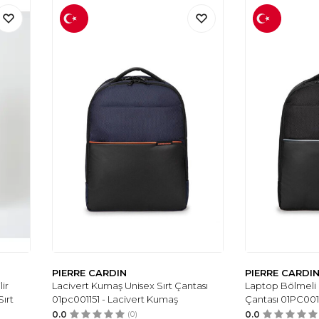
PIERRE CARDIN
PIERRE CARDI
lir
Lacivert Kumaş Unisex Sırt Çantası
Laptop Bölmeli 
Sırt
01pc001151 - Lacivert Kumaş
Çantası 01PC001
0.0
(0)
0.0