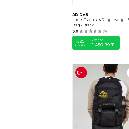
ADIDAS
Men's Essentials 3 Lightweight 
Bag - Black
0.0
(0)
3.267,85
TL
%
25
2.450,89
TL
İNDIRIM