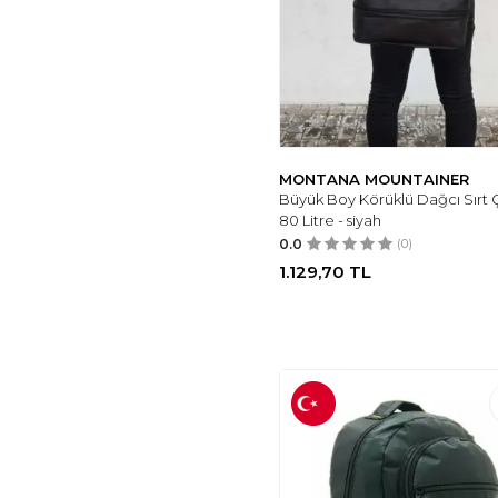
MONTANA MOUNTAINER
Büyük Boy Körüklü Dağcı Sırt 
80 Litre - siyah
0.0
(0)
1.129,70
TL