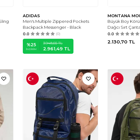
ADIDAS
MONTANA MO
Sling
Men's Multiple Zippered Pockets
Büyük Boy Körük
Backpack Messenger - Black
Dağcı Sırt Çanta
0.0
(0)
0.0
2.130,70
TL
3.948,65
TL
%
25
2.961,49
TL
İNDIRIM