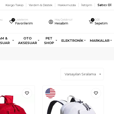
Kargo Takip
Yardım & Destek
Hakkımızda
İletişim
Satıcı Ol
Listelerim
Hoş Geldiniz!
0,00
imi
0
0
Favorilerim
Hesabım
Sepetim
AM &
OTO
PET
ELEKTRONİK
MARKALAR
ESUAR
AKSESUAR
SHOP