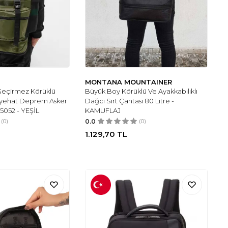
MONTANA MOUNTAINER
 Geçirmez Körüklü
Büyük Boy Körüklü Ve Ayakkabılıklı
yehat Deprem Asker
Dağcı Sırt Çantası 80 Litre -
5052 - YEŞİL
KAMUFLAJ
(0)
0.0
(0)
1.129,70
TL