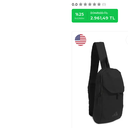
0.0
(0)
3.948,65
TL
%
25
2.961,49
TL
İNDIRIM