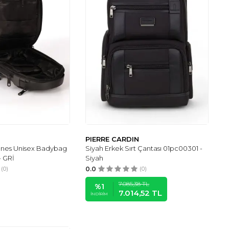
N
PIERRE CARDIN
nes Unisex Badybag
Siyah Erkek Sırt Çantası 01pc00301 -
- GRİ
Siyah
(0)
0.0
(0)
7.085,38
TL
%
1
7.014,52
TL
İNDIRIM