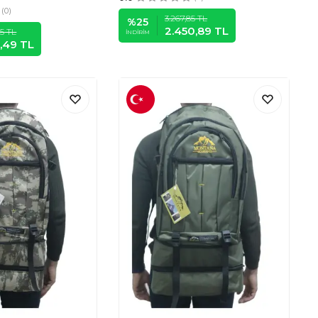
(0)
3.267,85
TL
%
25
2.450,89
TL
65
TL
İNDIRIM
1,49
TL