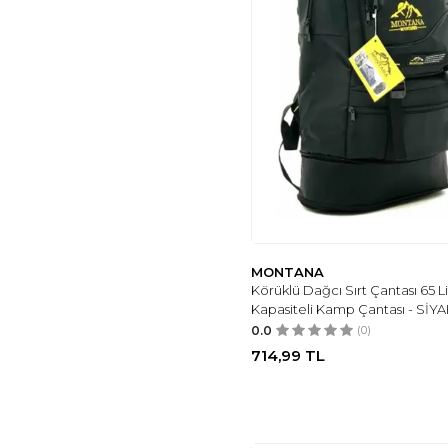
MONTANA
Körüklü Dağcı Sırt Çantası 65 L
Kapasiteli Kamp Çantası - SİY
0.0
(0)
714,99
TL