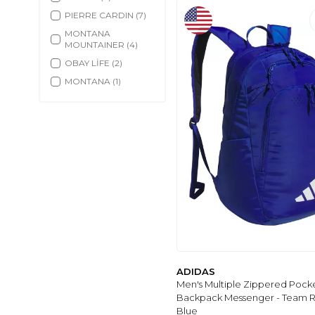
PIERRE CARDIN
(7)
MONTANA
MOUNTAINER
(4)
OBAY LİFE
(2)
MONTANA
(1)
ADIDAS
Men's Multiple Zippered Pock
Backpack Messenger - Team R
Blue