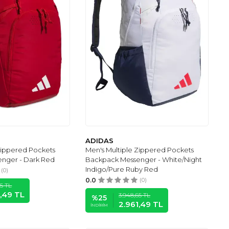
ADIDAS
Zippered Pockets
Men's Multiple Zippered Pockets
nger - Dark Red
Backpack Messenger - White/Night
Indigo/Pure Ruby Red
(0)
0.0
(0)
65
TL
1,49
TL
3.948,65
TL
%
25
2.961,49
TL
İNDIRIM