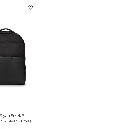
N
Siyah Erkek Sırt
151 - Siyah Kumaş
(0)