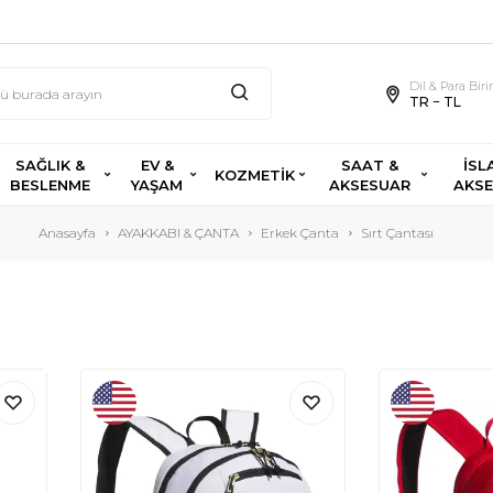
Dil & Para Bir
TR − TL
SAĞLIK &
EV &
SAAT &
İSL
KOZMETİK
BESLENME
YAŞAM
AKSESUAR
AKS
Anasayfa
AYAKKABI & ÇANTA
Erkek Çanta
Sırt Çantası