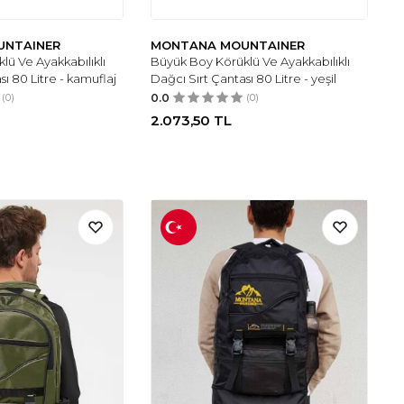
UNTAINER
MONTANA MOUNTAINER
lü Ve Ayakkabılıklı
Büyük Boy Körüklü Ve Ayakkabılıklı
sı 80 Litre - kamuflaj
Dağcı Sırt Çantası 80 Litre - yeşil
(0)
0.0
(0)
2.073,50
TL