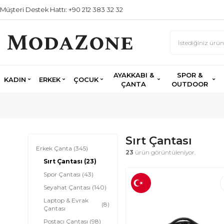
Müşteri Destek Hattı: +90 212 383 32 32
AYAKKABI &
SPOR &
KADIN
ERKEK
ÇOCUK
ÇANTA
OUTDOOR
Sırt Çantası
Erkek Çanta
(345)
23
ürün görüntüleniyor.
Sırt Çantası
(23)
Spor Çantası
(43)
Seyahat Çantası
(140)
Laptop & Evrak
(8)
Çantası
Postacı Çantası
(98)