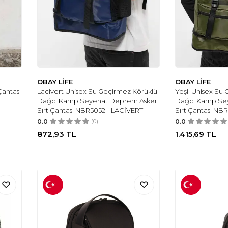
OBAY LİFE
OBAY LİFE
Çantası
Lacivert Unisex Su Geçirmez Körüklü
Yeşil Unisex Su
Dağcı Kamp Seyehat Deprem Asker
Dağcı Kamp Se
Sırt Çantası NBR5052 - LACİVERT
Sırt Çantası NBR
0.0
(0)
0.0
872,93
TL
1.415,69
TL