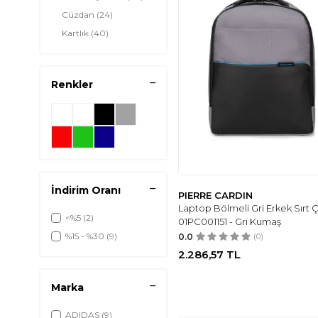
Cüzdan
(24)
Kartlık
(40)
Renkler
İndirim Oranı
PIERRE CARDIN
Laptop Bölmeli Gri Erkek Sırt Ç
<%5
(2)
01PC001151 - Gri Kumaş
%15 - %30
(9)
0.0
(0)
2.286,57
TL
Marka
ADIDAS
(9)