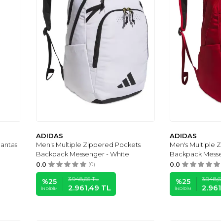
ADIDAS
ADIDAS
antası
Men's Multiple Zippered Pockets
Men's Multiple 
Backpack Messenger - White
Backpack Messe
0.0
(0)
0.0
3.948,65
TL
3.948,
%
25
%
25
2.961,49
TL
2.96
İNDIRIM
İNDIRIM