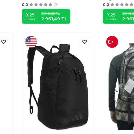
0.0
(0)
0.0
3.948,65
TL
3.948,
%
25
%
25
2.961,49
TL
2.96
İNDIRIM
İNDIRIM