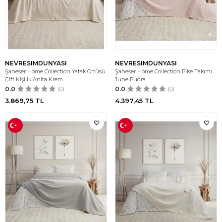
NEVRESIMDUNYASI
NEVRESIMDUNYASI
Şaheser Home Collection Yatak Örtüsü
Şaheser Home Collection Pike Takımı
Çift Kişilik Anita Krem
June Pudra
0.0
(0)
0.0
(0)
3.869,75
TL
4.397,45
TL