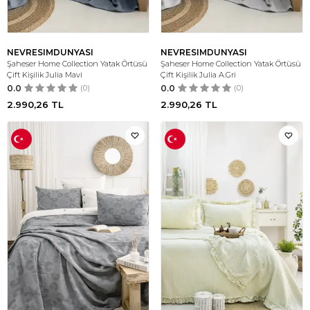
NEVRESIMDUNYASI
NEVRESIMDUNYASI
Şaheser Home Collection Yatak Örtüsü
Şaheser Home Collection Yatak Örtüsü
Çift Kişilik Julia Mavi
Çift Kişilik Julia A.Gri
0.0
(0)
0.0
(0)
2.990,26
TL
2.990,26
TL