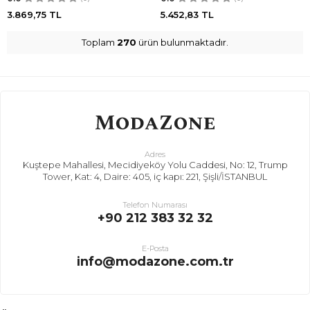
3.869,75
TL
5.452,83
TL
Toplam
270
ürün bulunmaktadır.
Adres
Kuştepe Mahallesi, Mecidiyeköy Yolu Caddesi, No: 12, Trump
Tower, Kat: 4, Daire: 405, iç kapı: 221, Şişli/İSTANBUL
Telefon Numarası
+90 212 383 32 32
E-Posta
info@modazone.com.tr