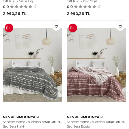
Çift Kişilik Silvia Bej
Çift Kişilik İtalo Yeşil
0.0
(0)
0.0
(0)
2.990,26
TL
2.990,26
TL
NEVRESIMDUNYASI
NEVRESIMDUNYASI
Şaheser Home Collection Yatak Örtüsü
Şaheser Home Collection Yatak Örtüsü
Seti Sera Haki
Seti Sera Bordo