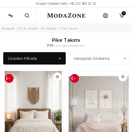
Müşteri Destek Hattı: +90 212 383 32 32
0
Anasayfa
EV & YAŞAM
Ev Tekstili
Pike Takımı
Pike Takımı
270
ürün görüntüleniyor.
Ürünleri Filtrele