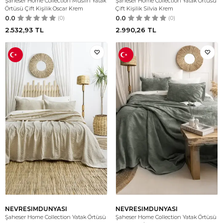
Şaheser Home Collection Müslin Yatak
Şaheser Home Collection Yatak Örtüsü
Örtüsü Çift Kişilik Oscar Krem
Çift Kişilik Silvia Krem
0.0
(0)
0.0
(0)
2.532,93
TL
2.990,26
TL
NEVRESIMDUNYASI
NEVRESIMDUNYASI
Şaheser Home Collection Yatak Örtüsü
Şaheser Home Collection Yatak Örtüsü