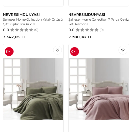
NEVRESIMDUNYASI
NEVRESIMDUNYASI
Şaheser Home Collection Yatak Örtüsü
Şaheser Home Collection 7 Parça Çeyiz
Çift Kişilik İlda Pudra
Seti Ramona
0.0
(0)
0.0
(0)
3.342,05
TL
7.780,08
TL