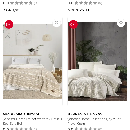
0.0
(0)
0.0
(0)
3.869,75
TL
3.869,75
TL
NEVRESIMDUNYASI
NEVRESIMDUNYASI
Şaheser Home Collection Yatak Örtüsü
Şaheser Home Collection Çeyiz Seti
Seti Sera Bej
Freya Krem
0.0
(0)
0.0
(0)