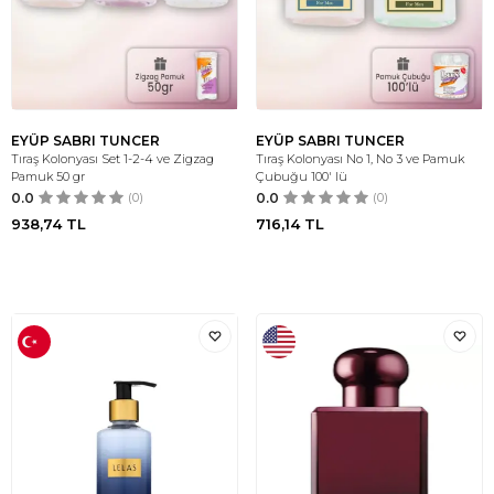
EYÜP SABRI TUNCER
EYÜP SABRI TUNCER
Tıraş Kolonyası Set 1-2-4 ve Zigzag
Tıraş Kolonyası No 1, No 3 ve Pamuk
Pamuk 50 gr
Çubuğu 100' lü
0.0
(0)
0.0
(0)
938,74
TL
716,14
TL