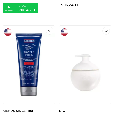
1.906,24
TL
713,57
TL
%
1
706,43
TL
İNDIRIM
KIEHL'S SINCE 1851
DIOR