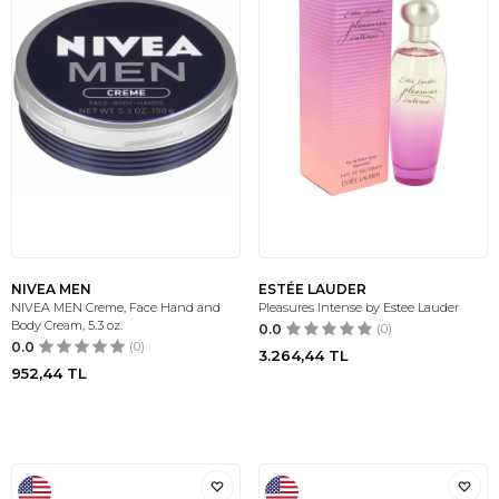
NIVEA MEN
ESTÉE LAUDER
NIVEA MEN Creme, Face Hand and
Pleasures Intense by Estee Lauder
Body Cream, 5.3 oz.
0.0
(0)
0.0
(0)
3.264,44
TL
952,44
TL