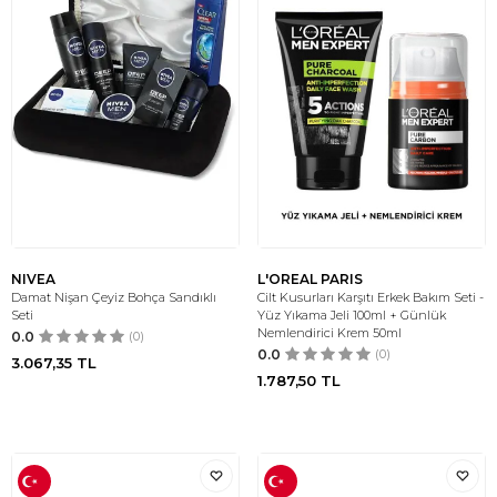
NIVEA
L'OREAL PARIS
Damat Nişan Çeyiz Bohça Sandıklı
Cilt Kusurları Karşıtı Erkek Bakım Seti -
Seti
Yüz Yıkama Jeli 100ml + Günlük
Nemlendirici Krem 50ml
0.0
(0)
0.0
(0)
3.067,35
TL
1.787,50
TL