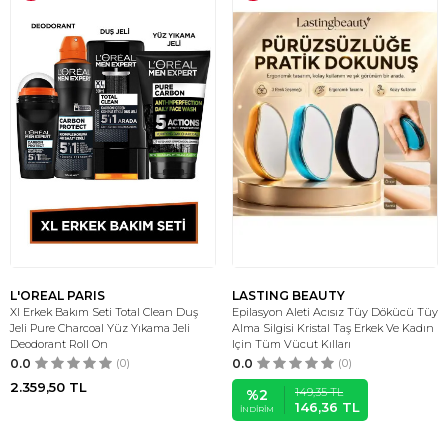
L'OREAL PARIS
LASTING BEAUTY
Xl Erkek Bakım Seti Total Clean Duş
Epilasyon Aleti Acısız Tüy Dökücü Tüy
Jeli Pure Charcoal Yüz Yıkama Jeli
Alma Silgisi Kristal Taş Erkek Ve Kadın
Deodorant Roll On
Için Tüm Vücut Kılları
0.0
(0)
0.0
(0)
2.359,50
TL
149,35
TL
%
2
146,36
TL
İNDIRIM