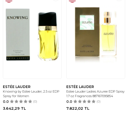
ESTÉE LAUDER
ESTÉE LAUDER
Knowing by Estee Lauder, 2.5 oz EDP
Estee Lauder Ladies Azuree EDP Spray
Spray for Women
1.7 oz Fragrances 887167095854
0.0
(0)
0.0
(0)
3.642,29
TL
7.822,02
TL