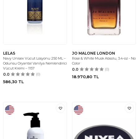
LELAS
JO MALONE LONDON
Navy Unisex Vücut Losyonu 250 ML –
Rose & White Musk Absolu, 3.4-oz - No
Odunsu Oryantal Vanilya Nemlendirici
Color
Vücut Kremi – 1157
0.0
(0)
0.0
(0)
18.970,80
TL
586,30
TL