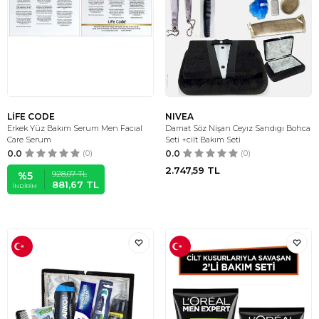
LİFE CODE
NIVEA
Erkek Yüz Bakım Serum Men Facıal
Damat Söz Nişan Ceyız Sandıgı Bohca
Care Serum
Seti +cilt Bakım Seti
0.0
(0)
0.0
(0)
2.747,59
TL
928,07
TL
%
5
881,67
TL
İNDIRIM