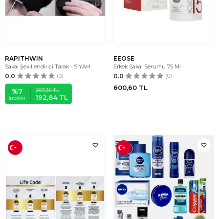
RAPITHWIN
EEOSE
Sakal Şekillendirici Tarak - SİYAH
Erkek Sakal Serumu 75 Ml
0.0
(0)
0.0
(0)
600,60
TL
207,35
TL
%
7
192,84
TL
İNDIRIM