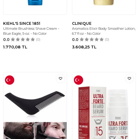
KIEHL'S SINCE 1851
CLINIQUE
Ultimate Brushless Shave Cream -
Aromatics Elixir Body Smoother Lotion,
Blue Eagle, 5-oz. - No Color
6.7 fl oz - No Color
0.0
(0)
0.0
(0)
1.770,08
TL
3.608,25
TL