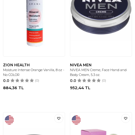
ZION HEALTH
NIVEA MEN
Moisture Intense Orange Vanilla, 8 oz -
NIVEA MEN Creme, Face Hand and
No COLOR
Body Cream, 5.3 oz.
0.0
(0)
0.0
(0)
884,36
TL
952,44
TL