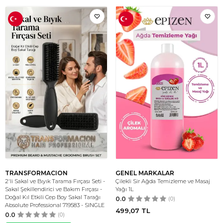
TRANSFORMACION
GENEL MARKALAR
2'li Sakal ve Bıyık Tarama Fırçası Seti -
Çilekli Sir Ağda Temizleme ve Masaj
Sakal Şekillendirici ve Bakım Fırçası -
Yağı 1L
Doğal Kıl Etkili Cep Boy Sakal Tarağı
0.0
(0)
Absolute Professional 719583 - SINGLE
499,07
TL
0.0
(0)