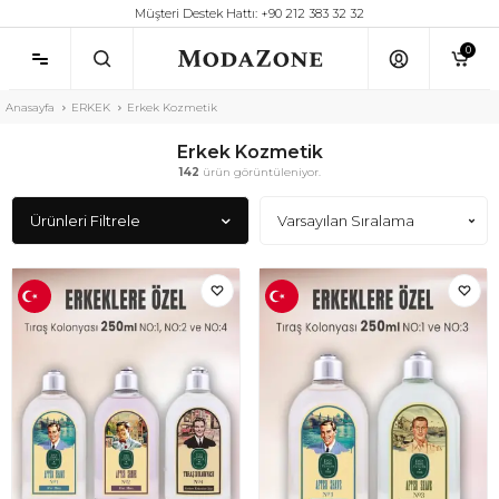
Müşteri Destek Hattı: +90 212 383 32 32
0
Anasayfa
ERKEK
Erkek Kozmetik
Erkek Kozmetik
142
ürün görüntüleniyor.
Ürünleri Filtrele