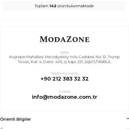
Toplam
142
ürün bulunmaktadır.
Adres
Kuştepe Mahallesi, Mecidiyeköy Yolu Caddesi, No: 12, Trump
Tower, Kat: 4, Daire: 405, iç kapı: 221, Şişli/İSTANBUL
Telefon Numarası
+90 212 383 32 32
E-Posta
info@modazone.com.tr
Önemli Bilgiler