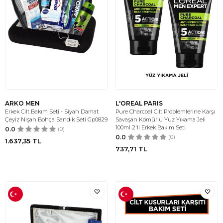
ARKO MEN
L'OREAL PARIS
Erkek Cilt Bakım Seti - Siyah Damat
Pure Charcoal Cilt Problemlerine Karşı
Çeyiz Nişan Bohça Sandık Seti Gp0829
Savaşan Kömürlü Yüz Yıkama Jeli
100ml 2'li Erkek Bakım Seti
0.0
(0)
0.0
(0)
1.637,35
TL
737,71
TL