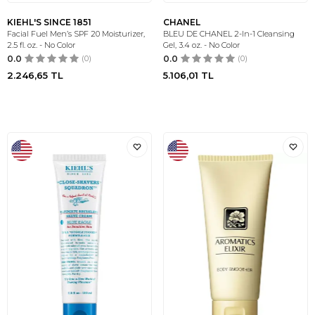
KIEHL'S SINCE 1851
CHANEL
Facial Fuel Men’s SPF 20 Moisturizer,
BLEU DE CHANEL 2-In-1 Cleansing
2.5 fl. oz. - No Color
Gel, 3.4 oz. - No Color
0.0
(0)
0.0
(0)
2.246,65
TL
5.106,01
TL