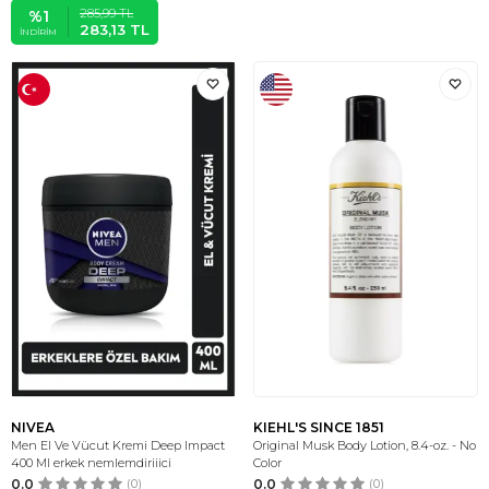
285,99
TL
%
1
283,13
TL
İNDIRIM
NIVEA
KIEHL'S SINCE 1851
Men El Ve Vücut Kremi Deep Impact
Original Musk Body Lotion, 8.4-oz. - No
400 Ml erkek nemlemdiriiici
Color
0.0
(0)
0.0
(0)