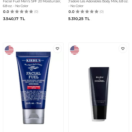
Facial Fuel Men’s SPF 20 Moisturizer,
J'adore Les Adorables Body Milk, 6.8 oz.
6.8-oz. - No Color
- No Color
0.0
(0)
0.0
(0)
3.540,17
TL
5.310,25
TL