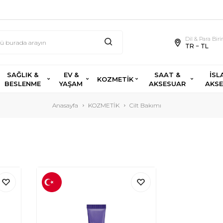
Dil & Para Bir
TR − TL
SAĞLIK &
EV &
SAAT &
İSL
KOZMETİK
BESLENME
YAŞAM
AKSESUAR
AKS
Anasayfa
KOZMETİK
Cilt Bakımı