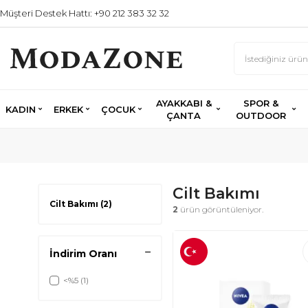
Müşteri Destek Hattı: +90 212 383 32 32
AYAKKABI &
SPOR &
KADIN
ERKEK
ÇOCUK
ÇANTA
OUTDOOR
Cilt Bakımı
Cilt Bakımı
(2)
2
ürün görüntüleniyor.
İndirim Oranı
<%5
(1)