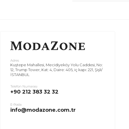
Adres
Kuştepe Mahallesi, Mecidiyeköy Yolu Caddesi, No:
12, Trump Tower, Kat: 4, Daire: 405, iç kapı: 221, Şişli/
İSTANBUL
Telefon Numarası
+90 212 383 32 32
E-Posta
info@modazone.com.tr