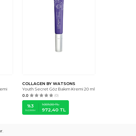
COLLAGEN BY WATSONS
remi
Youth Secret Göz Bakım Kremi 20 ml
0.0
(0)
1.001,00
TL
%
3
972,40
TL
İNDIRIM
r.