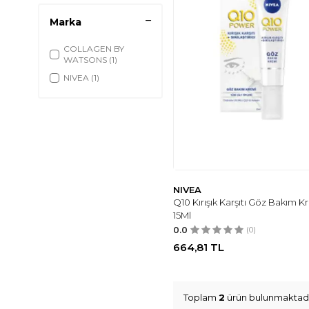
Marka
COLLAGEN BY
WATSONS
(1)
NIVEA
(1)
NIVEA
Q10 Kırışık Karşıtı Göz Bakım K
15Ml
0.0
(0)
664,81
TL
Toplam
2
ürün bulunmaktadı