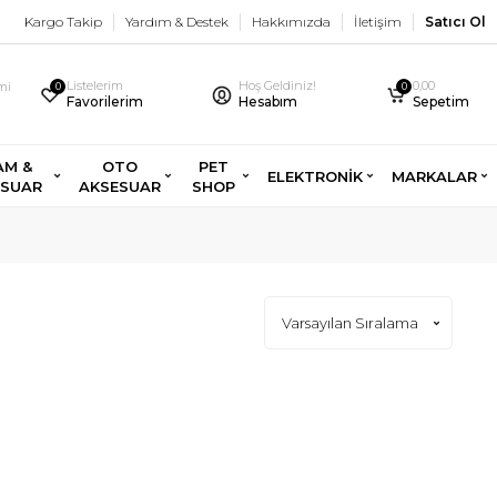
Kargo Takip
Yardım & Destek
Hakkımızda
İletişim
Satıcı Ol
Listelerim
Hoş Geldiniz!
0,00
imi
0
0
Favorilerim
Hesabım
Sepetim
AM &
OTO
PET
ELEKTRONİK
MARKALAR
ESUAR
AKSESUAR
SHOP