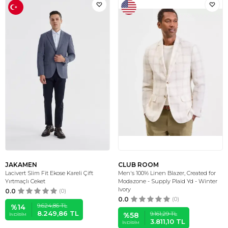
JAKAMEN
CLUB ROOM
Lacivert Slim Fit Ekose Kareli Çift
Men's 100% Linen Blazer, Created for
Yırtmaçlı Ceket
Modazone - Supply Plaid Yd - Winter
Ivory
0.0
(0)
0.0
(0)
9.624,86
TL
%
14
8.249,86
TL
9.161,29
TL
%
58
İNDIRIM
3.811,10
TL
İNDIRIM