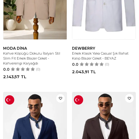
MODA DİNA
DEWBERRY
Kahve Köpüğü Dokulu İtalyan Stil
Erkek Klasik Yaka Casual Şık Rahat
Slim Fit Erkek Blazer Ceket -
Kalıp Blazer Ceket - BEYAZ
Kahverengi Karyağdı
0.0
(0)
0.0
(0)
2.043,91
TL
2.143,57
TL