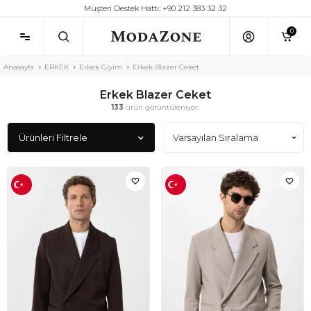
Müşteri Destek Hattı: +90 212 383 32 32
0
Anasayfa
ERKEK
Erkek Giyim
Erkek Blazer Ceket
Erkek Blazer Ceket
133
ürün görüntüleniyor.
Ürünleri Filtrele