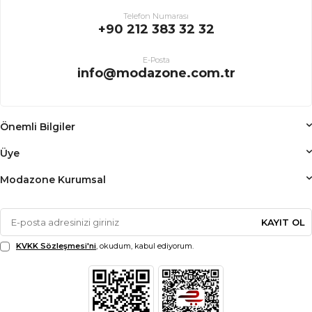
Telefon Numarası
+90 212 383 32 32
E-Posta
info@modazone.com.tr
Önemli Bilgiler
Üye
Modazone Kurumsal
KAYIT OL
KVKK Sözleşmesi'ni
, okudum, kabul ediyorum.