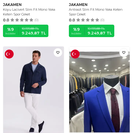
JAKAMEN
JAKAMEN
Koyu Lacivert Slim Fit Mono Yaka
Antrasit Slim Fit Mono Yaka Keten
Keten Spor Ceket
Spor Ceket
0.0
(0)
0.0
(0)
10.199,88
TL
10.199,88
TL
%
9
%
9
9.249,87
TL
9.249,87
TL
İNDIRIM
İNDIRIM