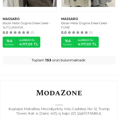
MASSARO
MASSARO
Blazer Metal Düğme Erkek Ceket -
Blazer Metal Düğme Erkek Ceket -
SUTLUKAHVE
FUME
0.0
(0)
0.0
(0)
4.288,57
TL
4.288,57
TL
%
4
%
4
4.117,03
TL
4.117,03
TL
İNDIRIM
İNDIRIM
Toplam
133
ürün bulunmaktadır.
Adres
Kuştepe Mahallesi, Mecidiyeköy Yolu Caddesi, No: 12, Trump
Tower, Kat: 4, Daire: 405, iç kapı: 221, Şişli/İSTANBUL