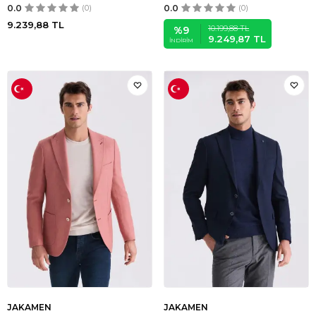
0.0
(0)
0.0
(0)
9.239,88
TL
10.199,88
TL
%
9
9.249,87
TL
İNDIRIM
JAKAMEN
JAKAMEN