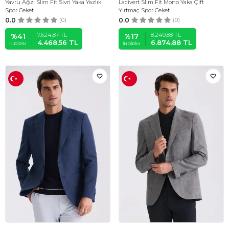
Yavru Ağzı Slim Fit Sivri Yaka Yazlık
Lacivert Slim Fit Mono Yaka Çift
Spor Ceket
Yırtmaç Spor Ceket
0.0
(0)
0.0
(0)
7.624,87
TL
8.249,88
TL
%
41
%
17
4.468,56
TL
6.874,88
TL
İNDIRIM
İNDIRIM