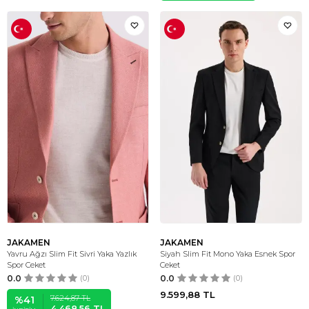
JAKAMEN
JAKAMEN
Yavru Ağzı Slim Fit Sivri Yaka Yazlık
Siyah Slim Fit Mono Yaka Esnek Spor
Spor Ceket
Ceket
0.0
(0)
0.0
(0)
9.599,88
TL
7.624,87
TL
%
41
4.468,56
TL