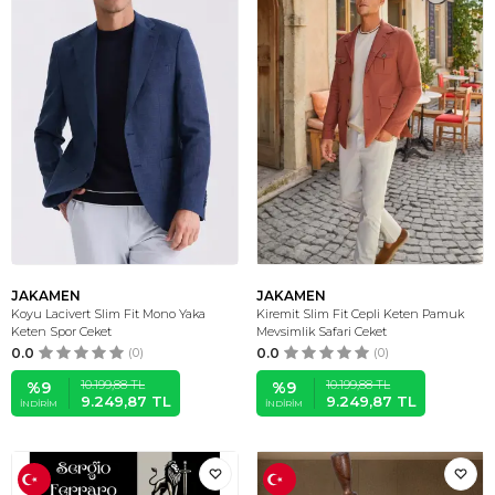
JAKAMEN
JAKAMEN
Koyu Lacivert Slim Fit Mono Yaka
Kiremit Slim Fit Cepli Keten Pamuk
Keten Spor Ceket
Mevsimlik Safari Ceket
0.0
(0)
0.0
(0)
10.199,88
TL
10.199,88
TL
%
9
%
9
9.249,87
TL
9.249,87
TL
İNDIRIM
İNDIRIM