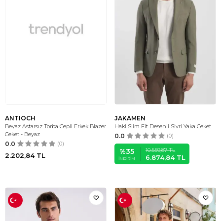
ANTIOCH
JAKAMEN
Beyaz Astarsız Torba Cepli Erkek Blazer
Haki Slim Fit Desenli Sivri Yaka Ceket
Ceket - Beyaz
0.0
(0)
0.0
(0)
10.559,87
TL
%
35
2.202,84
TL
6.874,84
TL
İNDIRIM