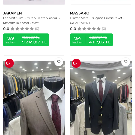
JAKAMEN
MASSARO
Lacivert Slim Fit Cepli Keten Pamuk
Blazer Metal Düğme Erkek Ceket -
Mevsimlik Safari Ceket
PARLEMENT
0.0
(0)
0.0
(0)
10.199,88
TL
4.288,57
TL
%
9
%
4
9.249,87
TL
4.117,03
TL
İNDIRIM
İNDIRIM