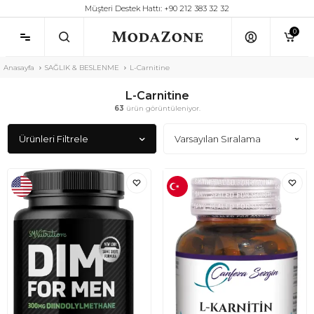
Müşteri Destek Hattı: +90 212 383 32 32
0
Anasayfa
SAĞLIK & BESLENME
L-Carnitine
L-Carnitine
63
ürün görüntüleniyor.
Ürünleri Filtrele