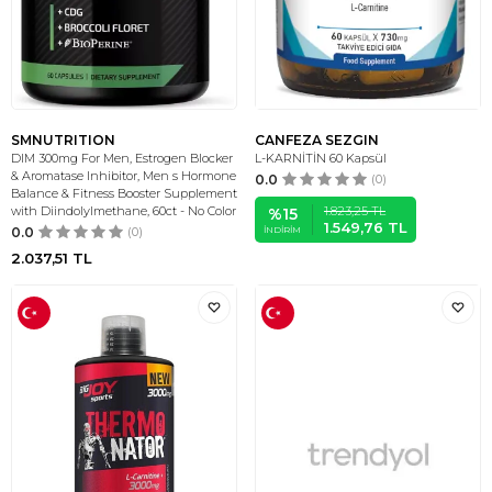
SMNUTRITION
CANFEZA SEZGIN
DIM 300mg For Men, Estrogen Blocker
L-KARNİTİN 60 Kapsül
& Aromatase Inhibitor, Men s Hormone
0.0
(0)
Balance & Fitness Booster Supplement
1.823,25
TL
with Diindolylmethane, 60ct - No Color
%
15
1.549,76
TL
0.0
(0)
İNDIRIM
2.037,51
TL