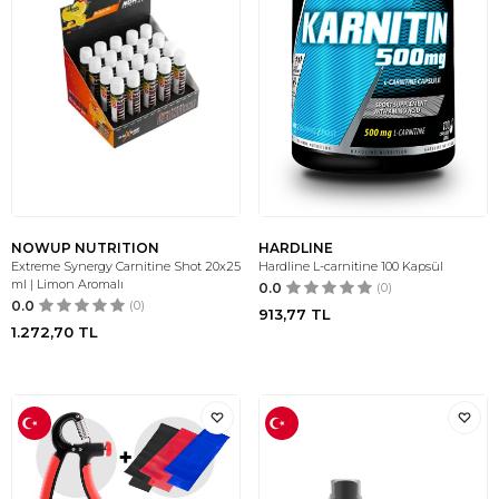
NOWUP NUTRITION
HARDLINE
Extreme Synergy Carnitine Shot 20x25
Hardline L-carnitine 100 Kapsül
ml | Limon Aromalı
0.0
(0)
0.0
(0)
913,77
TL
1.272,70
TL