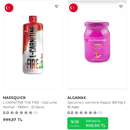
MASSQUICK
ALGAMAX
L-CARNİTİNE THE FİRE - Cool Lime
Spirulina L-carnitine Kapsül 500 Mg X
Aromalı - 1000ml - 33 Servis
90 Adet
0.0
(0)
0.0
(0)
999,57
TL
1.001,00
TL
%
10
900,90
TL
İNDIRIM