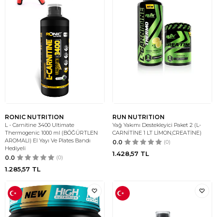
RONIC NUTRITION
RUN NUTRITION
L - Carnitine 3400 Ultimate
Yağ Yakımı Destekleyici Paket 2 (L-
Thermogenic 1000 ml (BÖĞÜRTLEN
CARNİTİNE 1 LT LİMON,CREATİNE)
AROMALI) El Yayı Ve Plates Bandı
0.0
(0)
Hediyeli
1.428,57
TL
0.0
(0)
1.285,57
TL