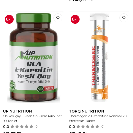
UP NUTRITION
TORQ NUTRITION
Cla Yeşilçay L-Karnitin Krom Pikolinat
Thermogenic L-carnitine Portakal 20
90 Tablet
Efervesan Tablet
0.0
(0)
0.0
(0)