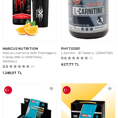
MARCUS NUTRITION
PHYTODEF
Marcus L-carnıtıne 3400 Thermogenic
L-Karnitin - 30 Tablet (L- CARNITINE)
X Series 1000 ml (PORTAKAL
0.0
(0)
AROMALI)
627,77
TL
0.0
(0)
1.285,57
TL