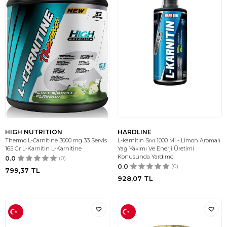
HIGH NUTRITION
HARDLINE
Thermo L-Carnitine 3000 mg 33 Servis
L-karnitin Sıvı 1000 Ml - Limon Aromalı
165 Gr L-Karnitin L-Karnitine
Yağ Yakımı Ve Enerji Üretimi
Konusunda Yardımcı
0.0
(0)
0.0
(0)
799,37
TL
928,07
TL