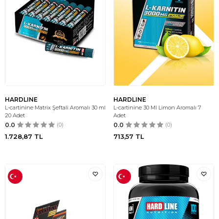
HARDLINE
HARDLINE
L-cartinine Matrix Şeftali Aromalı 30 ml
L-cartinine 30 Ml Limon Aromalı 7
20 Adet
Adet
0.0
(0)
0.0
(0)
1.728,87
TL
713,57
TL