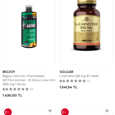
BIGJOY
SOLGAR
Bigjoy L-Karnitin ThermoNator
L-Carnitine 500 mg 30 Tablet
ŞEFTALİ Aromalı - 33 Servis (L-Karnitin
0.0
(0)
3000 mg / Servis)
1.541,54
TL
0.0
(0)
1.430,00
TL