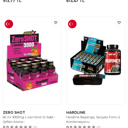
913,77
TL
613,47
TL
ZERO SHOT
HARDLINE
60 ml 3000mg L-carnitine 12 Adet -
Hardline Başlangıç Seviyesi Form-2
Şeftali Aroma -
Kombinasyonu
0.0
(0)
0.0
(0)