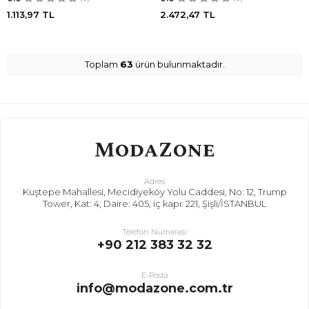
1.113,97
TL
2.472,47
TL
Toplam
63
ürün bulunmaktadır.
Adres
Kuştepe Mahallesi, Mecidiyeköy Yolu Caddesi, No: 12, Trump
Tower, Kat: 4, Daire: 405, iç kapı: 221, Şişli/İSTANBUL
Telefon Numarası
+90 212 383 32 32
E-Posta
info@modazone.com.tr