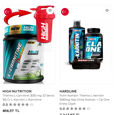
HIGH NUTRITION
HARDLINE
Thermo L-Carnitine 3000 mg 33 Servis
Form Kombin Thermo L-karnitin
165 Gr L-Karnitin L-Karnitine
1000mg Yeşil Elma Aromalı + Cla One
Enerji Diyet
0.0
(0)
0.0
(0)
856,57
TL
2.243,67
TL