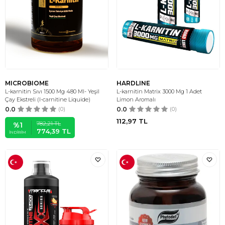
MICROBIOME
HARDLINE
L-karnitin Sıvı 1500 Mg 480 Ml- Yeşil
L-karnitin Matrix 3000 Mg 1 Adet
Çay Ekstreli (l-carnitine Liquide)
Limon Aromalı
0.0
(0)
0.0
(0)
112,97
TL
782,21
TL
%
1
774,39
TL
İNDIRIM