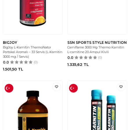
BIGJOY
SSN SPORTS STYLE NUTRITION
BigJoy L-Karnitin ThermoNator
Carniflame 3000 Mg Thermo Karnitin
Portakal Aromalı – 33 Servis (L-Karnitin
L-carnitine 20 Ampul Kivili
3000 mg / Servis)
0.0
(0)
0.0
(0)
1.335,62
TL
1.501,50
TL