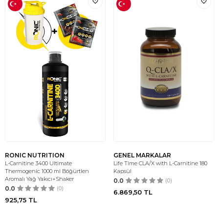
RONIC NUTRITION
GENEL MARKALAR
L-Carnitine 3400 Ultimate
Life Time CLA/X with L-Carnitine 180
Thermogenic 1000 ml Böğürtlen
Kapsül
Aromalı Yağ Yakıcı+Shaker
0.0
(0)
0.0
(0)
6.869,50
TL
925,75
TL