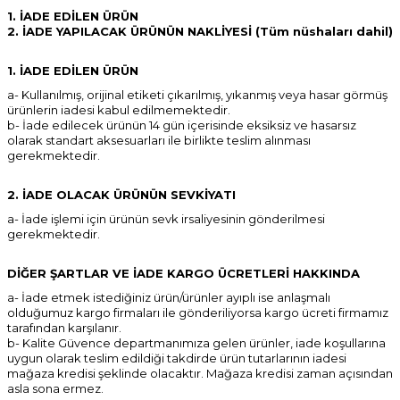
1. İADE EDİLEN ÜRÜN
2. İADE YAPILACAK ÜRÜNÜN NAKLİYESİ (Tüm nüshaları dahil)
1. İADE EDİLEN ÜRÜN
a- Kullanılmış, orijinal etiketi çıkarılmış, yıkanmış veya hasar görmüş
ürünlerin iadesi kabul edilmemektedir.
b- İade edilecek ürünün 14 gün içerisinde eksiksiz ve hasarsız
olarak standart aksesuarları ile birlikte teslim alınması
gerekmektedir.
2. İADE OLACAK ÜRÜNÜN SEVKİYATI
a- İade işlemi için ürünün sevk irsaliyesinin gönderilmesi
gerekmektedir.
DİĞER ŞARTLAR VE İADE KARGO ÜCRETLERİ HAKKINDA
a- İade etmek istediğiniz ürün/ürünler ayıplı ise anlaşmalı
olduğumuz kargo firmaları ile gönderiliyorsa kargo ücreti firmamız
tarafından karşılanır.
b- Kalite Güvence departmanımıza gelen ürünler, iade koşullarına
uygun olarak teslim edildiği takdirde ürün tutarlarının iadesi
mağaza kredisi şeklinde olacaktır. Mağaza kredisi zaman açısından
asla sona ermez.