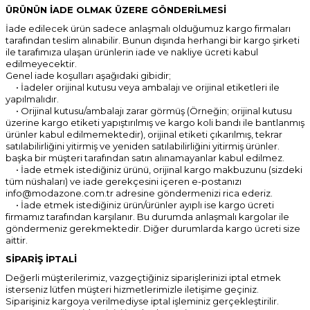
ÜRÜNÜN İADE OLMAK ÜZERE GÖNDERİLMESİ
İade edilecek ürün sadece anlaşmalı olduğumuz kargo firmaları
tarafından teslim alınabilir. Bunun dışında herhangi bir kargo şirketi
ile tarafımıza ulaşan ürünlerin iade ve nakliye ücreti kabul
edilmeyecektir.
Genel iade koşulları aşağıdaki gibidir;
• İadeler orijinal kutusu veya ambalajı ve orijinal etiketleri ile
yapılmalıdır.
• Orijinal kutusu/ambalajı zarar görmüş (Örneğin; orijinal kutusu
üzerine kargo etiketi yapıştırılmış ve kargo koli bandı ile bantlanmış
ürünler kabul edilmemektedir), orijinal etiketi çıkarılmış, tekrar
satılabilirliğini yitirmiş ve yeniden satılabilirliğini yitirmiş ürünler.
başka bir müşteri tarafından satın alınamayanlar kabul edilmez.
• İade etmek istediğiniz ürünü, orijinal kargo makbuzunu (sizdeki
tüm nüshaları) ve iade gerekçesini içeren e-postanızı
info@modazone.com.tr adresine göndermenizi rica ederiz.
• İade etmek istediğiniz ürün/ürünler ayıplı ise kargo ücreti
firmamız tarafından karşılanır. Bu durumda anlaşmalı kargolar ile
göndermeniz gerekmektedir. Diğer durumlarda kargo ücreti size
aittir.
SİPARİŞ İPTALİ
Değerli müşterilerimiz, vazgeçtiğiniz siparişlerinizi iptal etmek
isterseniz lütfen müşteri hizmetlerimizle iletişime geçiniz.
Siparişiniz kargoya verilmediyse iptal işleminiz gerçekleştirilir.