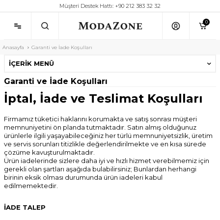
Müşteri Destek Hattı: +90 212 383 32 32
0
Anasayfa
Garanti ve İade Koşulları
İÇERIK MENÜ
Garanti ve İade Koşulları
İptal, İade ve Teslimat Koşulları
Firmamız tüketici haklarını korumakta ve satış sonrası müşteri
memnuniyetini ön planda tutmaktadır. Satın almış olduğunuz
ürünlerle ilgili yaşayabileceğiniz her türlü memnuniyetsizlik, üretim
ve servis sorunları titizlikle değerlendirilmekte ve en kısa sürede
çözüme kavuşturulmaktadır.
Ürün iadelerinde sizlere daha iyi ve hızlı hizmet verebilmemiz için
gerekli olan şartları aşağıda bulabilirsiniz; Bunlardan herhangi
birinin eksik olması durumunda ürün iadeleri kabul
edilmemektedir.
İADE TALEP