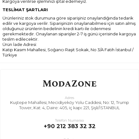
Kargoya verilirse işleminizi iptal edemeyiz.
TESLİMAT ŞARTLARI
Ürünleriniz stok durumuna göre siparişiniz onaylandığında tedarik
edilir ve kargoya verilir. Siparişinizin onaylanabilmesi için satın almış
olduğunuz ürünlerin bedelinin kredi kartı ile ödenmesi
gerekmektedir. Onaylanan siparişler 2-7 iş günü içerisinde kargoya
teslim edilecektir.
Ürün İade Adresi:
Katip Kasım Mahallesi, Soğancı Raşit Sokak, No 3/A Fatih İstanbul /
Türkiye
Adres
Kuştepe Mahallesi, Mecidiyeköy Yolu Caddesi, No: 12, Trump
Tower, Kat: 4, Daire: 405, iç kapı: 221, Şişli/İSTANBUL
Telefon Numarası
+90 212 383 32 32