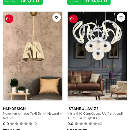
806,81
TL
1.684,68
TL
İNDIRIM
İNDIRIM
HMYDESIGN
İSTANBUL AVIZE
Nove Handmade Tekli Sarkıt Natural -
Mina 4'lü Gümüş Led Üç Renk Ledli
Naturel
Avize - Gümüş0010
0.0
(0)
0.0
(0)