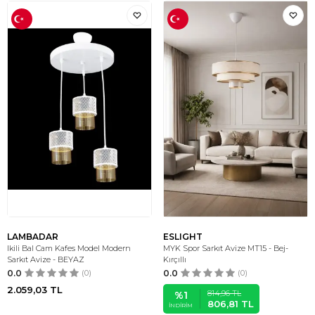
LAMBADAR
ESLIGHT
Ikili Bal Cam Kafes Model Modern
MYK Spor Sarkıt Avize MT15 - Bej-
Sarkıt Avize - BEYAZ
Kırçıllı
0.0
(0)
0.0
(0)
2.059,03
TL
814,96
TL
%
1
806,81
TL
İNDIRIM