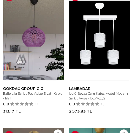
GÖKDAĞ GROUP G G
LAMBADAR
Balle Lila Sarkıt Top Avize Siyah Kablo
Üçlü Beyaz Cam Kafes Model Modern
- lila1
Sarkıt Avize - BEYAZ_2
0.0
(0)
0.0
(0)
313,17
TL
2.573,83
TL