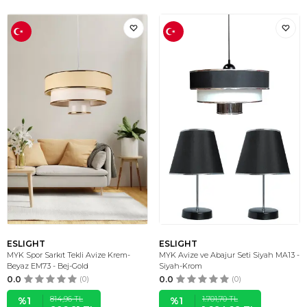
ESLIGHT
ESLIGHT
MYK Spor Sarkıt Tekli Avize Krem-
MYK Avize ve Abajur Seti Siyah MA13 -
Beyaz EM73 - Bej-Gold
Siyah-Krom
0.0
(0)
0.0
(0)
814,96
TL
1.701,70
TL
%
1
%
1