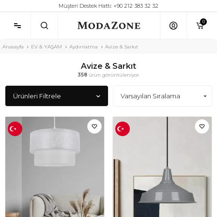
Müşteri Destek Hattı: +90 212 383 32 32
0
Anasayfa
EV & YAŞAM
Aydınlatma
Avize & Sarkıt
Avize & Sarkıt
358
ürün görüntüleniyor.
Ürünleri Filtrele