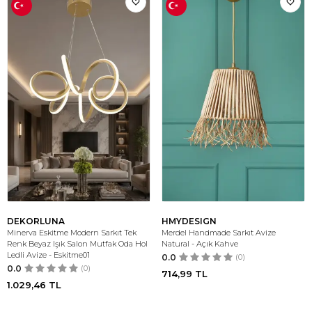
DEKORLUNA
HMYDESIGN
Minerva Eskitme Modern Sarkıt Tek
Merdel Handmade Sarkıt Avize
Renk Beyaz Işık Salon Mutfak Oda Hol
Natural - Açık Kahve
Ledli Avize - Eskitme01
0.0
(0)
0.0
(0)
714,99
TL
1.029,46
TL