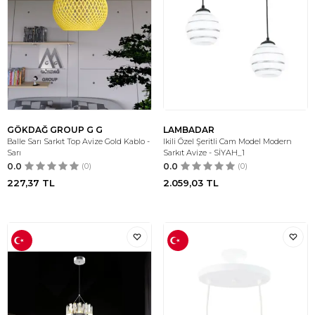
GÖKDAĞ GROUP G G
LAMBADAR
Balle Sarı Sarkıt Top Avize Gold Kablo -
Ikili Özel Şeritli Cam Model Modern
Sarı
Sarkıt Avize - SİYAH_1
0.0
(0)
0.0
(0)
227,37
TL
2.059,03
TL