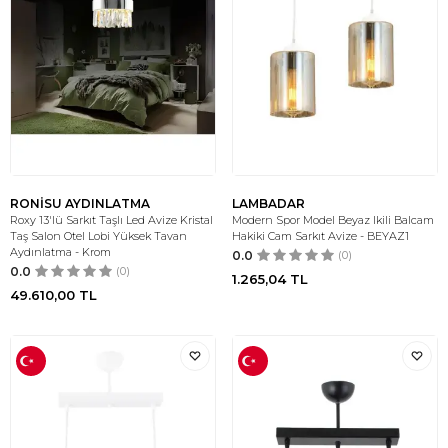
RONİSU AYDINLATMA
LAMBADAR
Roxy 13'lü Sarkıt Taşlı Led Avize Kristal
Modern Spor Model Beyaz Ikili Balcam
Taş Salon Otel Lobi Yüksek Tavan
Hakiki Cam Sarkıt Avize - BEYAZ1
Aydınlatma - Krom
0.0
(0)
0.0
(0)
1.265,04
TL
49.610,00
TL