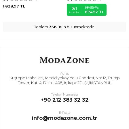
1.828,97
TL
681,32
TL
%
1
674,52
TL
İNDIRIM
Toplam
358
ürün bulunmaktadır.
Adres
Kuştepe Mahallesi, Mecidiyeköy Yolu Caddesi, No: 12, Trump
Tower, Kat: 4, Daire: 405, iç kapı: 221, Şişli/İSTANBUL
Telefon Numarası
+90 212 383 32 32
E-Posta
info@modazone.com.tr