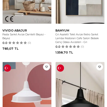
VIVIDO ABAJUR
BAMYUM
Pasta Sarkıt Avize Dantelli Beyaz -
Gri Asaletli Tekli Avize Retro Sarkıt
Beyaz
Lamba Restoran Cafe Salon Bebek
Genç Odası Avizeleri - Gri
0.0
(0)
0.0
(0)
785,07
TL
1.558,70
TL