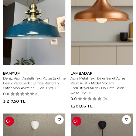
BAMYUM
LAMBADAR
Deniz Yeşili Asaletli Tekli Avize Eskitme
Aura Metal Tekli Bakır Sarkıt Avize
Başlık Retro Sarkıt Lamba Restoran
Retro Rustik Model Modern
Cafe Salon Avizeleri - Deniz Yeşili
Endüstriyel Mufak Hol Cafe Salon
Avize - Bakır
0.0
(0)
0.0
(0)
3.217,50
TL
1.201,03
TL