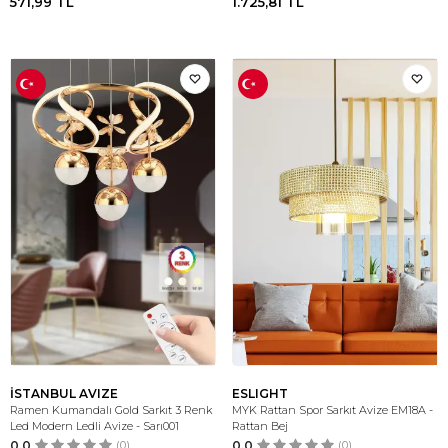
571,99
TL
1.725,81
TL
İSTANBUL AVIZE
ESLIGHT
Ramen Kumandalı Gold Sarkıt 3 Renk
MYK Rattan Spor Sarkıt Avize EM18A -
Led Modern Ledli Avize - Sarı001
Rattan Bej
0.0
(0)
0.0
(0)