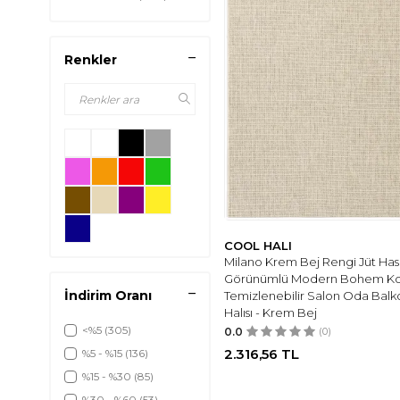
Renkler
COOL HALI
Milano Krem Bej Rengi Jüt Has
Görünümlü Modern Bohem Ko
İndirim Oranı
Temizlenebilir Salon Oda Balk
Halısı - Krem Bej
<%5
(305)
0.0
(0)
2.316,56
TL
%5 - %15
(136)
%15 - %30
(85)
%30 - %60
(53)