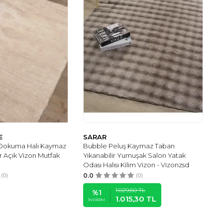
E
SARAR
Dokuma Halı Kaymaz
Bubble Peluş Kaymaz Taban
r Açık Vizon Mutfak
Yıkanabilir Yumuşak Salon Yatak
Odası Halısı Kilim Vizon - Vizonzsd
(0)
0.0
(0)
1.029,60
TL
%
1
1.015,30
TL
İNDIRIM