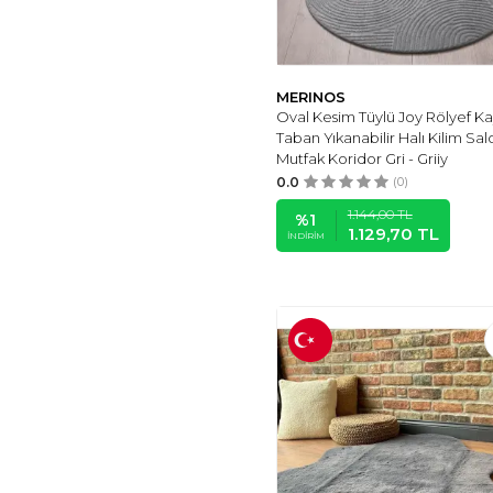
(1)
MSAĞWOODS
(2)
EHA LAZER
(2)
MERINOS
VIRAHOME
(2)
Oval Kesim Tüylü Joy Rölyef 
SAVANA EL YAPIMI
Taban Yıkanabilir Halı Kilim Sal
SANATLARI
(2)
Mutfak Koridor Gri - Griiy
METAQUARTZ
0.0
(0)
AKSESUAR
(2)
1.144,00
TL
%
1
TASARIM EVI
(2)
1.129,70
TL
İNDIRIM
STONNISH
(2)
PELANGI
(2)
BEGÜSA
(1)
ESSE HOME
(1)
İREMKARAHOME
(1)
ÇAM HALI
(1)
HOME TEKSTIL
(1)
AYSHOME
(1)
KN TEKSTIL
(1)