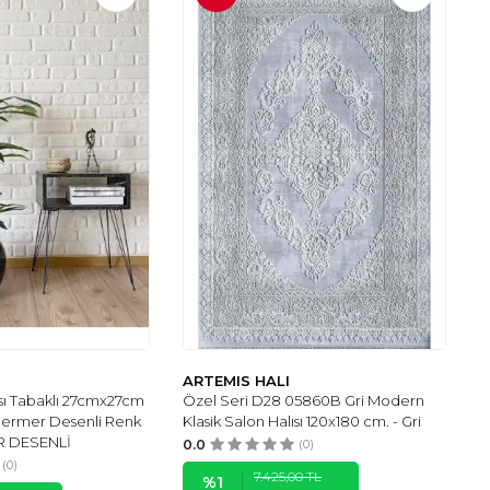
ARTEMIS HALI
ksı Tabaklı 27cmx27cm
Özel Seri D28 05860B Gri Modern
Mermer Desenli Renk
Klasik Salon Halısı 120x180 cm. - Gri
R DESENLİ
0.0
(0)
(0)
7.425,00
TL
%
1