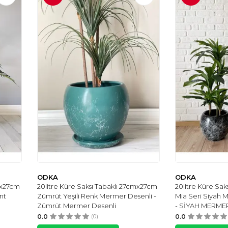
ODKA
ODKA
mx27cm
20litre Küre Saksı Tabaklı 27cmx27cm
20litre Küre Sa
nt
Zümrüt Yeşili Renk Mermer Desenli -
Mia Seri Siyah 
Zümrüt Mermer Desenli
- SİYAH MERME
0.0
(0)
0.0