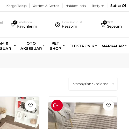
Kargo Takip
Yardım & Destek
Hakkımızda
İletişim
Satıcı Ol
Listelerim
Hoş Geldiniz!
0,00
imi
0
0
Favorilerim
Hesabım
Sepetim
AM &
OTO
PET
ELEKTRONİK
MARKALAR
ESUAR
AKSESUAR
SHOP