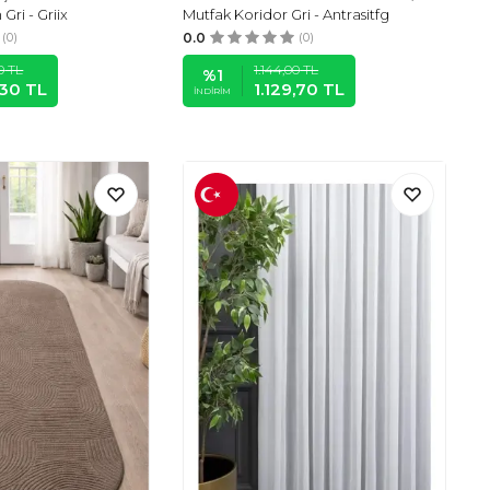
 Gri - Griix
Mutfak Koridor Gri - Antrasitfg
(0)
0.0
(0)
0
TL
1.144,00
TL
%
1
,30
TL
1.129,70
TL
İNDIRIM