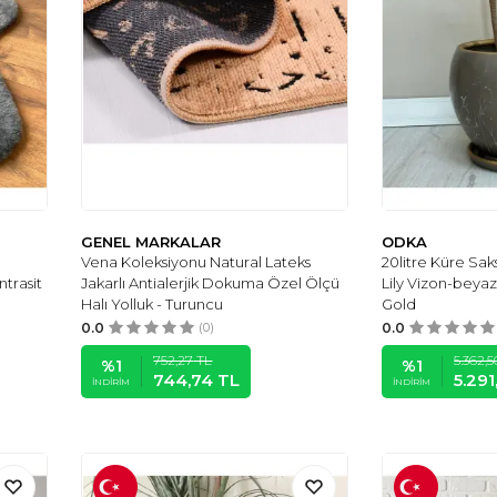
GENEL MARKALAR
ODKA
Vena Koleksiyonu Natural Lateks
20litre Küre Sa
ntrasit
Jakarlı Antialerjik Dokuma Özel Ölçü
Lily Vizon-beya
Halı Yolluk - Turuncu
Gold
0.0
(0)
0.0
752,27
TL
5.362,5
%
1
%
1
744,74
TL
5.29
İNDIRIM
İNDIRIM