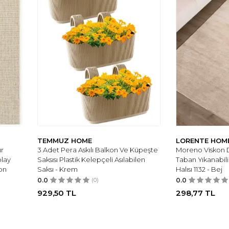
TEMMUZ HOME
LORENTE HOM
ır
3 Adet Pera Askılı Balkon Ve Küpeşte
Moreno Viskon 
lay
Saksısı Plastik Kelepçeli Asılabilen
Taban Yıkanabili
on
Saksı - Krem
Halısı 1132 - Bej
0.0
(0)
0.0
929,50
TL
298,77
TL