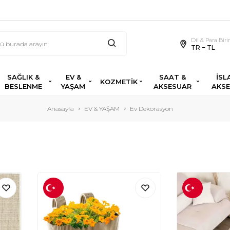
Dil & Para Bir
TR − TL
SAĞLIK &
EV &
SAAT &
İSL
KOZMETİK
BESLENME
YAŞAM
AKSESUAR
AKS
Anasayfa
EV & YAŞAM
Ev Dekorasyon