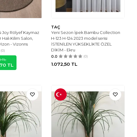
TAÇ
ü Joy Rölyef Kaymaz
Yeni Sezon İpek Bambu Collection
 Halı Kilim Salon,
H-123 H-124 2023 model serisi
Vizon - Vizonns
İSTENİLEN YÜKSEKLİKTE ÖZEL
DİKİM - Ekru
(0)
0.0
(0)
0
TL
1.072,50
TL
,70
TL