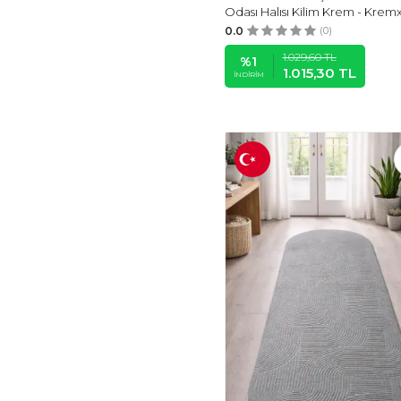
Odası Halısı Kilim Krem - Krem
DEKORSIAHOME
(1)
0.0
(0)
MASTER COPY
(1)
1.029,60
TL
MAMKO
(1)
%
1
1.015,30
TL
İNDIRIM
ZMB
(1)
10KDEKOR
(1)
HÜ MA TASARIM VE
AKSESUAR
(1)
HEDICARET
(1)
MATAHARE
(1)
TOOALL
(1)
AFRALYA HOME
(1)
MODAT
(1)
PP HANDMADE
(1)
YALOVA SHOP
(1)
YAĞMURSER
(1)
GREY HOME
(1)
STDEKOR
(1)
DNZEVGEREÇLERİ