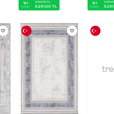
5.362,50
TL
5.362,5
%
1
%
1
5.291,00
TL
5.29
İNDIRIM
İNDIRIM