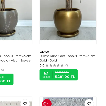
ODKA
ksı Tabaklı 27cmx27cm
20litre Küre Saksı Tabaklı 27cmx27cm
z-gold - Vizon-Beyaz-
Gold - Gold
0.0
(0)
(0)
5.362,50
TL
%
1
5.291,00
TL
0
TL
İNDIRIM
1,00
TL