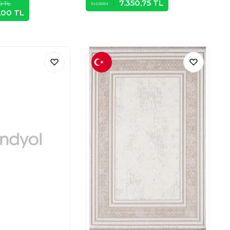
7.350,75
TL
0
TL
İNDIRIM
1,00
TL