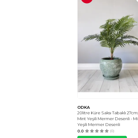
COFFEE MONI
(1)
BLACK PEARL
(1)
LALEZEN HOME
(1)
ME TERRA
(1)
EPNCOLLECTION
(1)
TAŞ DEVRİ
HEDİYELİK
(1)
WOOSEN
(1)
X-XDAONL
(1)
BA ART
(1)
MR HOME
(1)
ASLAN HOME
(1)
ORVILA
(1)
ODKA
VARKAL
(1)
20litre Küre Saksı Tabaklı 27c
FIESTA
(1)
Mint Yeşili Mermer Desenli - Mi
Yeşili Mermer Desenli
NUNUHOME SINCE
1985
(1)
0.0
(0)
MANGO WOMAN
(1)