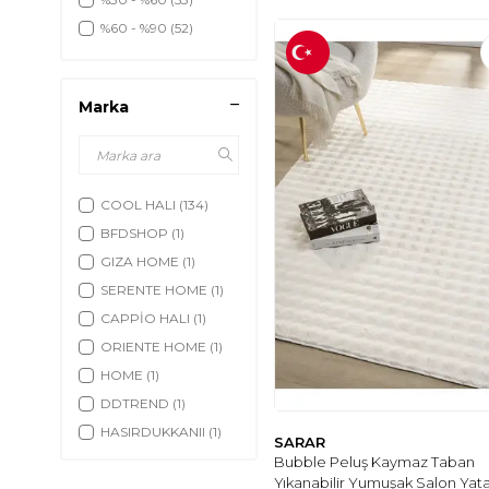
%60 - %90
(52)
Marka
COOL HALI
(134)
BFDSHOP
(1)
GIZA HOME
(1)
SERENTE HOME
(1)
CAPPİO HALI
(1)
ORIENTE HOME
(1)
HOME
(1)
DDTREND
(1)
HASIRDUKKANII
(1)
SARAR
BRITISHOME
Bubble Peluş Kaymaz Taban
BEDDING
(1)
Yıkanabilir Yumuşak Salon Yat