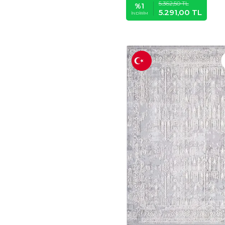
5.362,50
TL
%
1
5.291,00
TL
ELYA
(1)
İNDIRIM
PLOT PLANT
LOVERS OF TURKEY
(1)
EMACH DIZAYN
(1)
TOPTANHANE
(1)
MAISON AVF
(1)
PSACRAFT
(1)
TEKNOGRAF
(1)
HEDIYENIBURADABUL
(1)
DENİZ LAZER
(1)
MUSE CONCEPT
(1)
HEDIYECONCEPTI
(1)
ORNELLA SILVER
COPPER
(1)
BEYZANA
(1)
BERILYA
(1)