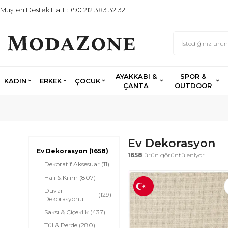
Müşteri Destek Hattı: +90 212 383 32 32
AYAKKABI &
SPOR &
KADIN
ERKEK
ÇOCUK
ÇANTA
OUTDOOR
Ev Dekorasyon
Ev Dekorasyon
(1658)
1658
ürün görüntüleniyor.
Dekoratif Aksesuar
(11)
Halı & Kilim
(807)
Duvar
(129)
Dekorasyonu
Saksı & Çiçeklik
(437)
Tül & Perde
(280)