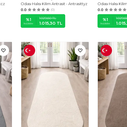
xcz
Odası Halısı Kilim Antrasit - Antrasittyz
Odası Halısı Kilim
0.0
(0)
0.0
1.029,60
TL
1.029,6
%
1
%
1
1.015,30
TL
1.015
İNDIRIM
İNDIRIM