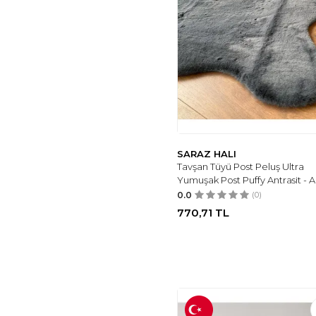
BELLE COSE
(1)
YOYOYU ART HOME
DECOR
(1)
LAYROL
(1)
FRT EXPORT
(1)
DINARSU
(1)
MODERN TEKSTIL
(1)
BANYOLIN
(1)
YZG HOME
(1)
SARAZ HALI
Tavşan Tüyü Post Peluş Ultra
ETD
(1)
Yumuşak Post Puffy Antrasit - A
RARART
(2)
0.0
(0)
ÖZGE DESIGN
(1)
770,71
TL
LE PETIT ATELIER
(1)
SERENGETI
(1)
O&O
(1)
AMENTES
(1)
LUXESS HALI
(1)
MF BOTANIK
(1)