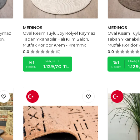
MERINOS
MERINOS
Kaymaz
Oval Kesim Tüylü Joy Rölyef Kaymaz
Oval Kesim Tüyl
on,
Taban Yıkanabilir Halı Kilim Salon,
Taban Yıkanabilir
Mutfak Koridor Krem - Kremmx
Mutfak Koridor 
0.0
(0)
0.0
1.144,00
TL
1.144,0
%
1
%
1
1.129,70
TL
1.129
İNDIRIM
İNDIRIM