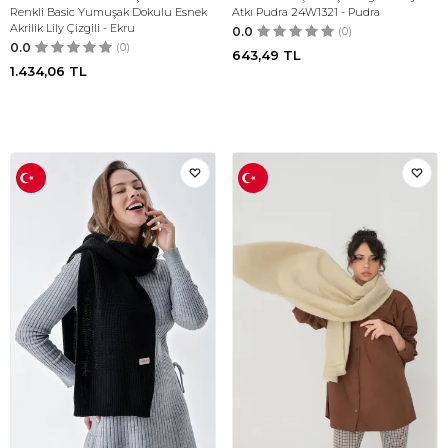
Renkli Basic Yumuşak Dokulu Esnek
Atkı Pudra 24W1321 - Pudra
Akrilik Lily Çizgili - Ekru
0.0
(0)
0.0
(0)
643,49
TL
1.434,06
TL