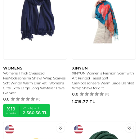
WOMENS
XINYUN
Womens Thick Oversized
XINYUN Women's Fashion Scarf with
PasModazoneina Shawl Wrap Scarves
Art Printed Tassel Soft
Soft Winter Warm Blanket | Womens
CasModazoneere Warm Large Blanket
Gifts Extra Large Long Wayfarer Travel
Wrap Shawl for gift
Blanket
0.0
(0)
0.0
(0)
1.019,77
TL
2.924,62
TL
%
19
2.380,38
TL
İNDIRIM