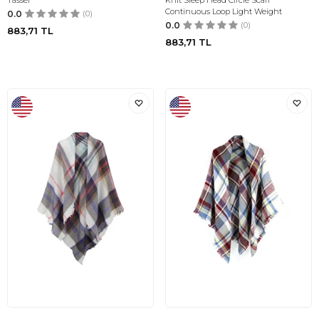
Tassel
Knit Sleep Head Circle Scarf
Continuous Loop Light Weight
0.0
(0)
0.0
(0)
883,71
TL
883,71
TL