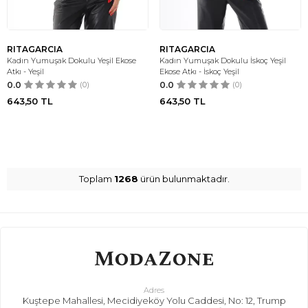
RITAGARCIA
RITAGARCIA
Kadın Yumuşak Dokulu Yeşil Ekose
Kadın Yumuşak Dokulu İskoç Yeşil
Atkı - Yeşil
Ekose Atkı - İskoç Yeşil
0.0
(0)
0.0
(0)
643,50
TL
643,50
TL
Toplam
1268
ürün bulunmaktadır.
Adres
Kuştepe Mahallesi, Mecidiyeköy Yolu Caddesi, No: 12, Trump