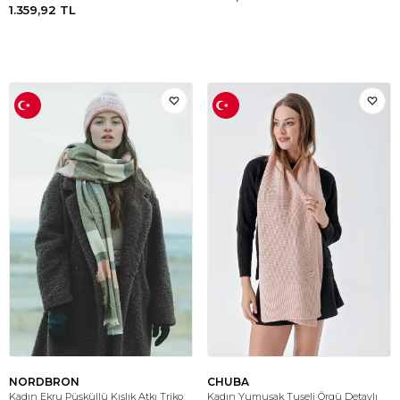
1.359,92
TL
NORDBRON
CHUBA
Kadın Ekru Püsküllü Kışlık Atkı Triko
Kadın Yumuşak Tuşeli Örgü Detaylı