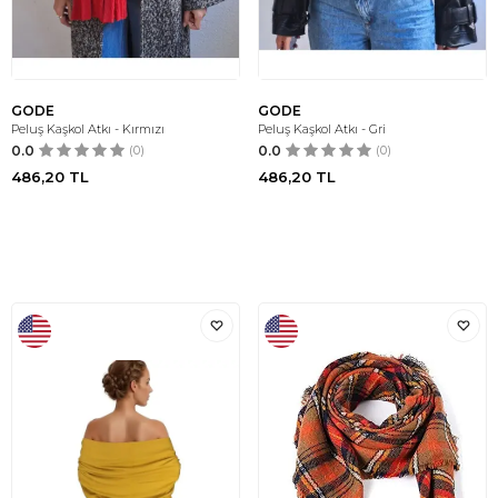
GODE
GODE
Peluş Kaşkol Atkı - Kırmızı
Peluş Kaşkol Atkı - Gri
0.0
(0)
0.0
(0)
486,20
TL
486,20
TL