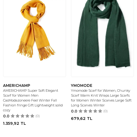
AMERICHAMP
YMOMODE
AMERICHAMP Super Soft Elegant
Ymomode Scarf for Women, Chunky
Scarf for Women Men
Scarf Warm Knit Wraps Large Scarfs
CasModazoneere Feel Winter Fall
for Women Winter Scarves Large Soft
Fashion fringe Gift Lightweight solid
Long Scarves Winter
cozy
0.0
(0)
0.0
(0)
679,62
TL
1.359,92
TL