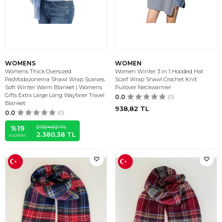
WOMENS
WOMEN
Womens Thick Oversized
Women Winter 3 in 1 Hooded Hat
PasModazoneina Shawl Wrap Scarves
Scarf Wrap Shawl Crochet Knit
Soft Winter Warm Blanket | Womens
Pullover Neckwarmer
Gifts Extra Large Long Wayfarer Travel
0.0
(0)
Blanket
938,82
TL
0.0
(0)
2.924,62
TL
%
19
2.380,38
TL
İNDIRIM