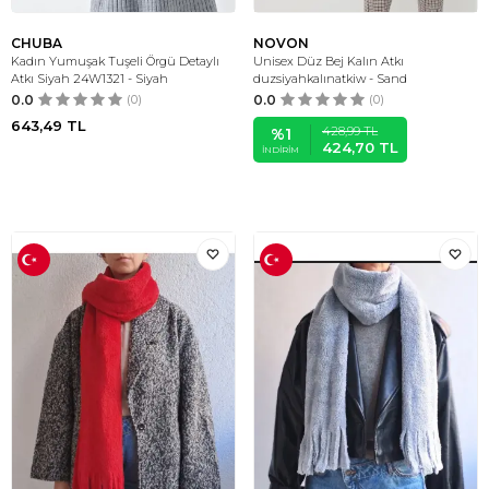
CHUBA
NOVON
Kadın Yumuşak Tuşeli Örgü Detaylı
Unisex Düz Bej Kalın Atkı
Atkı Siyah 24W1321 - Siyah
duzsiyahkalınatkiw - Sand
0.0
(0)
0.0
(0)
643,49
TL
428,99
TL
%
1
424,70
TL
İNDIRIM