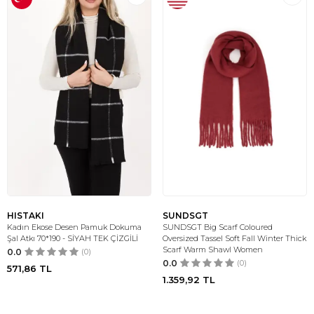
HISTAKI
SUNDSGT
Kadın Ekose Desen Pamuk Dokuma
SUNDSGT Big Scarf Coloured
Şal Atkı 70*190 - SİYAH TEK ÇİZGİLİ
Oversized Tassel Soft Fall Winter Thick
Scarf Warm Shawl Women
0.0
(0)
0.0
(0)
571,86
TL
1.359,92
TL