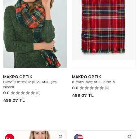
MAKRO OPTIK
MAKRO OPTIK
Ekoseli Unisex Yeşil Şal Atkı - yeşil
Kırmızı Iskoç Atkı - Kırmızı
ekoseli
0.0
(0)
0.0
(0)
499,07
TL
499,07
TL