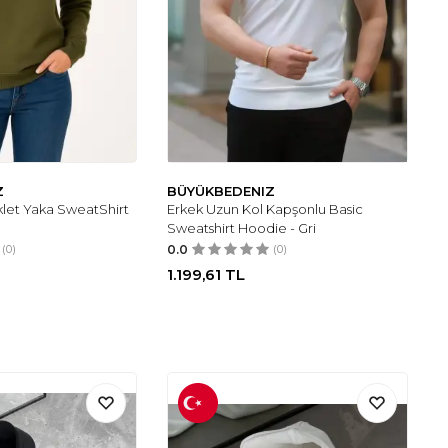
Z
BÜYÜKBEDENIZ
iklet Yaka SweatShirt
Erkek Uzun Kol Kapşonlu Basic
Sweatshirt Hoodie - Gri
(0)
0.0
(0)
1.199,61
TL