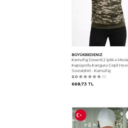
BÜYÜKBEDENIZ
Kamuflaj Desenli 2 İplik 4 Mevs
Kapüşonlu Kanguru Cepli Hoo
Sweatshirt - Kamuflaj
0.0
(0)
668,73
TL