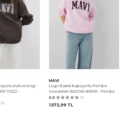
MAVI
püşonlu Kahverengi
Logo Baskılı Kapüşonlu Pembe
361-70222 -
Sweatshirt 1600361-86959 - Pembe
0.0
(0)
(0)
1.572,99
TL