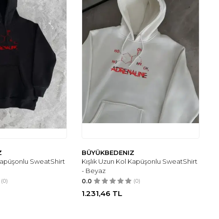
Z
BÜYÜKBEDENIZ
 Kapüşonlu SweatShirt
Kışlık Uzun Kol Kapüşonlu SweatShirt
- Beyaz
(0)
0.0
(0)
1.231,46
TL