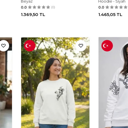
Beyaz
Hoodie - Siyah
0.0
(0)
0.0
1.369,50
TL
1.465,05
TL