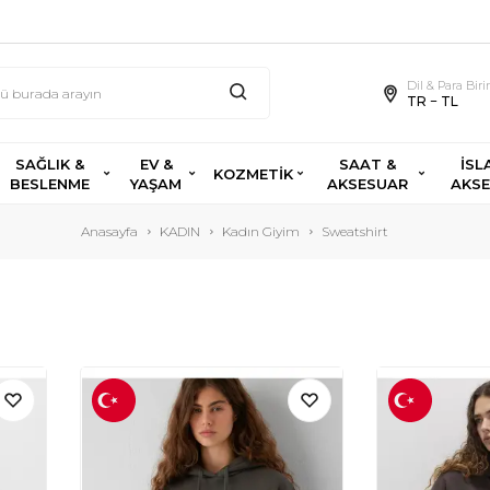
Dil & Para Bir
TR − TL
SAĞLIK &
EV &
SAAT &
İSL
KOZMETİK
BESLENME
YAŞAM
AKSESUAR
AKS
Anasayfa
KADIN
Kadın Giyim
Sweatshirt