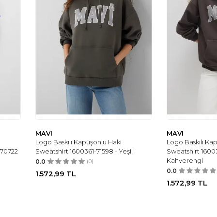
MAVI
MAVI
Logo Baskılı Kapüşonlu Haki
Logo Baskılı Ka
-70722
Sweatshirt 1600361-71598 - Yeşil
Sweatshirt 1600
Kahverengi
0.0
(0)
0.0
1.572,99
TL
1.572,99
TL