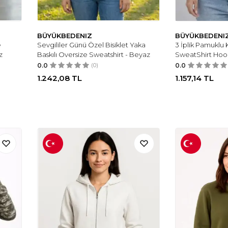
BÜYÜKBEDENIZ
BÜYÜKBEDENI
e
Sevgililer Günü Özel Bisiklet Yaka
3 İplik Pamuklu 
z
Baskılı Oversize Sweatshirt - Beyaz
SweatShirt Hoo
0.0
(0)
0.0
1.242,08
TL
1.157,14
TL