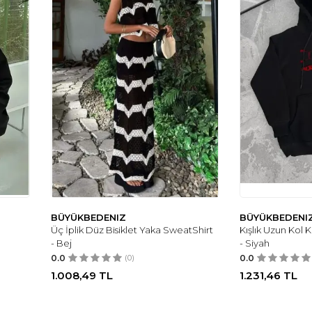
BÜYÜKBEDENIZ
BÜYÜKBEDENI
Üç İplik Düz Bisiklet Yaka SweatShirt
Kışlık Uzun Kol
- Bej
- Siyah
0.0
(0)
0.0
1.008,49
TL
1.231,46
TL