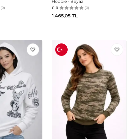
Hoodie - Beyaz
(0)
0.0
(0)
1.465,05
TL