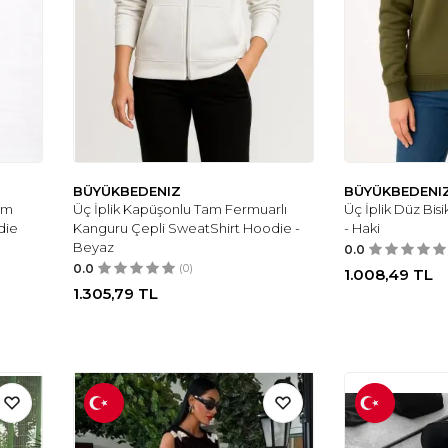
BÜYÜKBEDENIZ
BÜYÜKBEDENI
im
Üç İplik Kapüşonlu Tam Fermuarlı
Üç İplik Düz Bis
die
Kanguru Çepli SweatShirt Hoodie -
- Haki
Beyaz
0.0
0.0
(0)
1.008,49
TL
1.305,79
TL