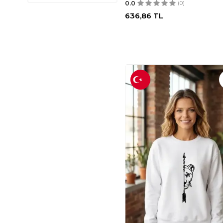
PASSENSE
(2)
0.0
(0)
636,86
TL
NIKE
(3)
OLALOOK
(125)
DKNY
(3)
VIMPUNEC
(3)
MODAZONE
(6)
COLUMBIA
(7)
TOMMY HILFIGER
(9)
7SABER
(10)
DOKOTOO
(11)
ADDAX
(22)
MAVI
(85)
NORTHFACEUS
(1)