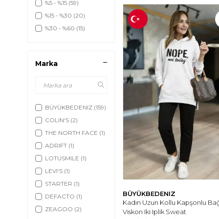
%5 - %15
(59)
Mayo & Bikini
(196)
%15 - %30
(20)
Pareo
(1)
%30 - %60
(15)
Yelek
(129)
Korse
(3)
Crop
(33)
Marka
İkili Takım
(701)
Sweatshirt
(456)
Kapri
(1)
BÜYÜKBEDENIZ
(159)
Tesettür Mayo &
(70)
Plaj Giyim
COLIN'S
(2)
THE NORTH FACE
(1)
ADRIFT
(1)
LOTUSMILE
(1)
LEVI'S
(1)
STARTER
(1)
BÜYÜKBEDENIZ
DEFACTO
(1)
Kadın Uzun Kollu Kapşonlu Bağ
ZEAGOO
(2)
Viskon Iki Iplik Sweat