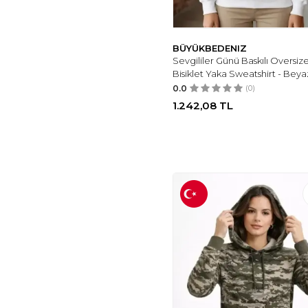
BÜYÜKBEDENIZ
Sevgililer Günü Baskılı Oversiz
Bisiklet Yaka Sweatshirt - Beya
0.0
(0)
1.242,08
TL