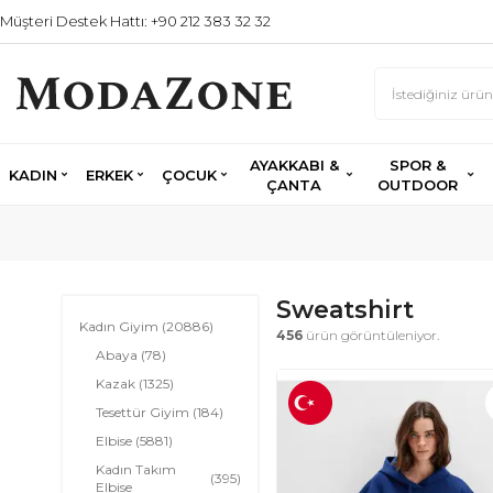
Müşteri Destek Hattı: +90 212 383 32 32
AYAKKABI &
SPOR &
KADIN
ERKEK
ÇOCUK
ÇANTA
OUTDOOR
Sweatshirt
Kadın Giyim
(20886)
456
ürün görüntüleniyor.
Abaya
(78)
Kazak
(1325)
Tesettür Giyim
(184)
Elbise
(5881)
Kadın Takım
(395)
Elbise