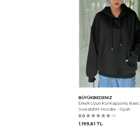
BÜYÜKBEDENIZ
Erkek Uzun Kol Kapşonlu Basic
Sweatshirt Hoodie - Siyah
0.0
(0)
1.199,61
TL