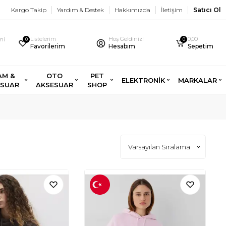
Kargo Takip
Yardım & Destek
Hakkımızda
İletişim
Satıcı Ol
Listelerim
Hoş Geldiniz!
0,00
imi
0
0
Favorilerim
Hesabım
Sepetim
AM &
OTO
PET
ELEKTRONİK
MARKALAR
ESUAR
AKSESUAR
SHOP