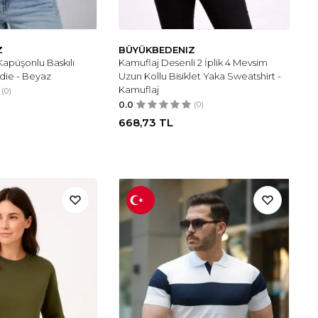
Z
BÜYÜKBEDENIZ
Kapüşonlu Baskılı
Kamuflaj Desenli 2 İplik 4 Mevsim
die - Beyaz
Uzun Kollu Bisiklet Yaka Sweatshirt -
Kamuflaj
(0)
0.0
(0)
668,73
TL