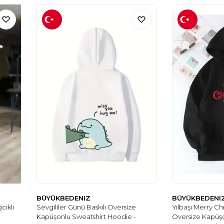
BÜYÜKBEDENIZ
BÜYÜKBEDENI
cıklı
Sevgililer Günü Baskılı Oversize
Yılbaşı Merry Chr
Kapüşonlu Sweatshirt Hoodie -
Oversize Kapüşo