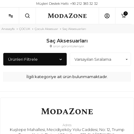
Müşteri Destek Hattı: +90 212 383 32 32
0
Anasayfa
ÇOCUK
Çocuk Aksesuar
Saç Aksesuarları
Saç Aksesuarları
0
ürün görüntüleniyor.
Ürünleri Filtrele
İlgili kategoriye ait ürün bulunmamaktadır.
Adres
Kuştepe Mahallesi, Mecidiyeköy Yolu Caddesi, No: 12, Trump