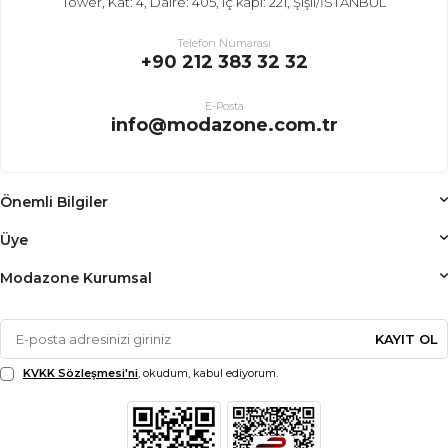
Tower, Kat: 4, Daire: 405, iç kapı: 221, Şişli/İSTANBUL
Telefon Numarası
+90 212 383 32 32
E-Posta
info@modazone.com.tr
Önemli Bilgiler
Üye
Modazone Kurumsal
KAYIT OL
KVKK Sözleşmesi'ni
, okudum, kabul ediyorum.