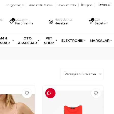
Kargo Takip
Yardım & Destek
Hakkımızda
İletişim
Satıcı Ol
Listelerim
Hoş Geldiniz!
0,00
imi
0
0
Favorilerim
Hesabım
Sepetim
AM &
OTO
PET
ELEKTRONİK
MARKALAR
ESUAR
AKSESUAR
SHOP