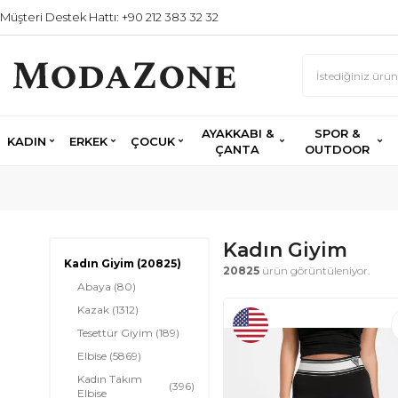
Müşteri Destek Hattı: +90 212 383 32 32
AYAKKABI &
SPOR &
KADIN
ERKEK
ÇOCUK
ÇANTA
OUTDOOR
Kadın Giyim
Kadın Giyim
(20825)
20825
ürün görüntüleniyor.
Abaya
(80)
Kazak
(1312)
Tesettür Giyim
(189)
Elbise
(5869)
Kadın Takım
(396)
Elbise