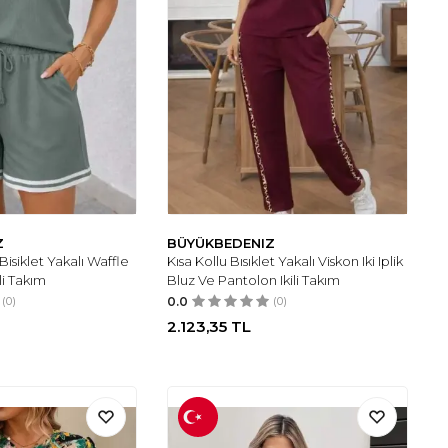
Z
BÜYÜKBEDENIZ
Bisiklet Yakalı Waffle
Kısa Kollu Bısıklet Yakalı Viskon Iki Iplik
li Takım
Bluz Ve Pantolon Ikili Takım
(0)
0.0
(0)
2.123,35
TL