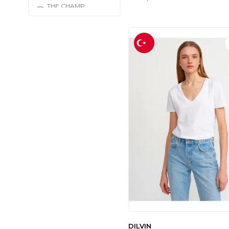
THE CHAMP
CLOTHING
(2)
CHERUB BABY
(2)
JASGOOD
(2)
TESETTÜR DÜNYASI
(2)
HATEMOĞLU
(2)
SHIEBA OUTLET
(2)
ONLY
(2)
FMNBUTIK
(2)
SAATEN
(2)
CESSA FASHION
(2)
FMN COLLECTION
(2)
LELA
(2)
PASSENSE
(2)
MEECY
(2)
LİKAPA
(2)
DILVIN