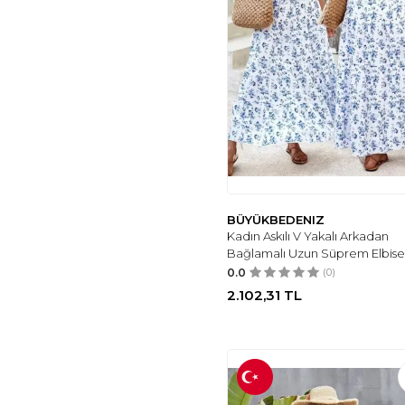
COTTONHILL
(3)
GYMXPRO
(3)
MAC DUGGAL
(3)
AIKKIL
(3)
SL FASHIONS
(3)
LEVIS
(3)
DISCO TAYT
(3)
NAUTICA
(3)
FASMIA
(3)
ESLINA
(2)
BÜYÜKBEDENIZ
Kadın Askılı V Yakalı Arkadan
BESEDU
(2)
Bağlamalı Uzun Süprem Elbise
LILYSILK
(2)
0.0
(0)
GIRL
(2)
2.102,31
TL
PEAR WEAR
(2)
AFIŞ BUTIK
(2)
HOPE & HENRY
(2)
NINOVINO
(2)
GABRA
(2)