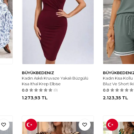
BÜYÜKBEDENIZ
BÜYÜKBEDENI
Kadın Askılı Kruvaze Yakalı Büzgülü
Kadın Kısa Kollu 
Kısa Ithal Krep Elbise
Bluz Ve Short Iki
0.0
(0)
0.0
1.273,93
TL
2.123,35
TL