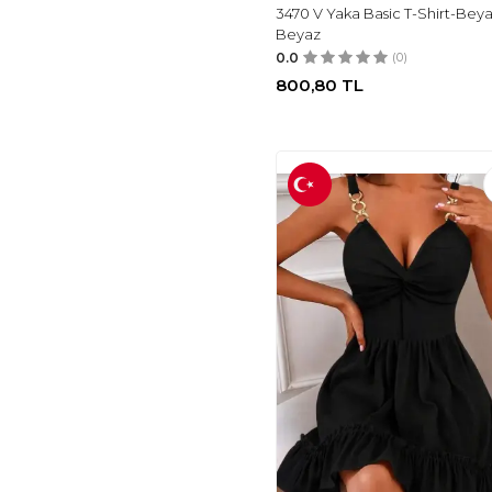
ZY BUTİK
(2)
3470 V Yaka Basic T-Shirt-Beya
ECEYAMAN MODA
Beyaz
(2)
0.0
(0)
FARBA
(2)
800,80
TL
VARYETE
(2)
BUQRE'S MODA
(2)
PALSİS
(2)
AXXAN
(2)
MOR TIRTIL
(1)
MERVEMODA
(1)
UG FASHION
(1)
SEISE
(1)
MORSHEY
(1)
SHIEBA
(1)
NINO & AMY
(1)
HESNA
(1)
BAYANSEPETI
(2)
AHTAPOTMODA
(2)