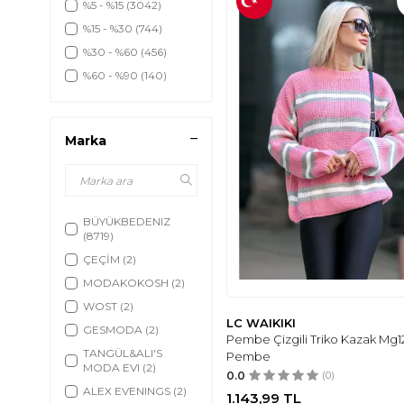
%5 - %15
(3042)
Mayo & Bikini
(195)
%15 - %30
(744)
Pareo
(1)
%30 - %60
(456)
Yelek
(131)
%60 - %90
(140)
Korse
(3)
Crop
(33)
İkili Takım
(711)
Marka
Sweatshirt
(458)
Tesettür Mayo &
(71)
Plaj Giyim
BÜYÜKBEDENIZ
(8719)
ÇEÇİM
(2)
MODAKOKOSH
(2)
WOST
(2)
LC WAIKIKI
GESMODA
(2)
Pembe Çizgili Triko Kazak Mg1
TANGÜL&ALI'S
Pembe
MODA EVI
(2)
0.0
(0)
ALEX EVENINGS
(2)
1.143,99
TL