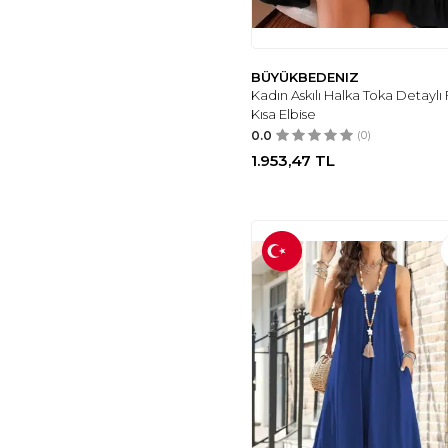
MODABERRY
(2)
MADAME JASMIN
(2)
GAREN
(2)
BÜYÜKBEDENIZ
EFFRENATU
(2)
Kadın Askılı Halka Toka Detaylı Fı
Kısa Elbise
MEDIPEK
(2)
0.0
(0)
REIS
(2)
1.953,47
TL
BOI
(2)
MAM
(2)
ICOLLECTION
(2)
NACAR ÇARŞI
(2)
ARMANIM
(2)
VUVUTASARIM
(2)
BELLA ISTANBUL
(2)
KHEOS
(2)
SEAMODA
(2)
ZERTEX
(1)
LEFON
(3)