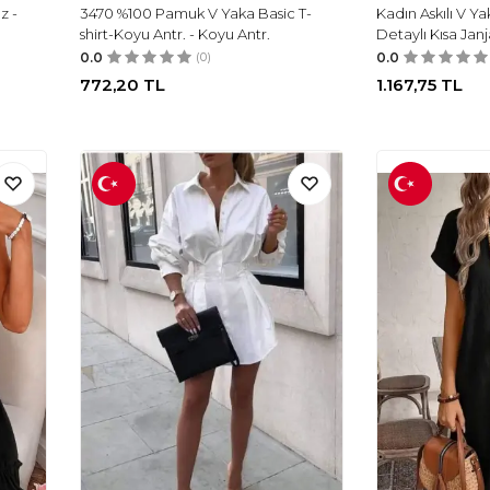
z -
3470 %100 Pamuk V Yaka Basic T-
Kadın Askılı V Y
shirt-Koyu Antr. - Koyu Antr.
Detaylı Kısa Jan
0.0
(0)
0.0
772,20
TL
1.167,75
TL