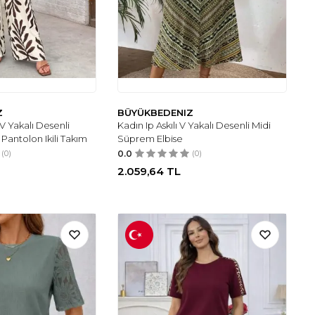
Z
BÜYÜKBEDENIZ
 V Yakalı Desenli
Kadın Ip Askılı V Yakalı Desenli Midi
Pantolon Ikili Takım
Süprem Elbise
(0)
0.0
(0)
2.059,64
TL