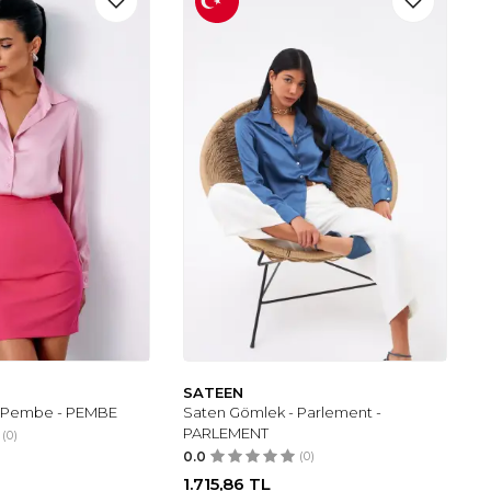
SATEEN
- Pembe - PEMBE
Saten Gömlek - Parlement -
PARLEMENT
(0)
0.0
(0)
1.715,86
TL