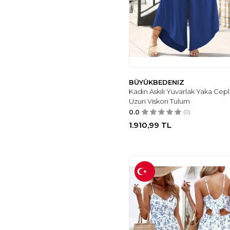
JAKAMEN
(3)
CLUB ROOM
(3)
OZZIY34
(3)
TWIST
(3)
MADAM
(3)
WHENEVER
COMPANY
(3)
BÜYÜKBEDENIZ
ARIN
(3)
Kadın Askılı Yuvarlak Yaka Cepl
Uzun Viskon Tulum
MADWILO
(3)
0.0
(0)
PATİSPANYA
(3)
1.910,99
TL
VIMPUNEC
(3)
HARMONY GLOBAL
(3)
TAHARI ASL
(3)
PUELLA
(3)
COLE HAAN
(3)
NAKŞİDİL
(3)
HASENNA
(3)