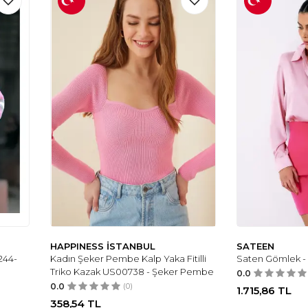
HAPPINESS İSTANBUL
SATEEN
244-
Kadın Şeker Pembe Kalp Yaka Fitilli
Saten Gömlek 
Triko Kazak US00738 - Şeker Pembe
0.0
0.0
(0)
1.715,86
TL
358,54
TL