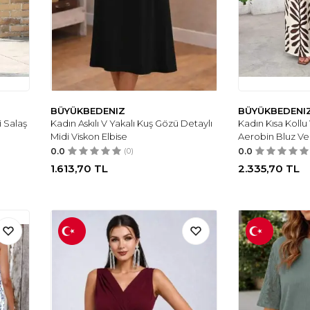
BÜYÜKBEDENIZ
BÜYÜKBEDENI
i Salaş
Kadın Askılı V Yakalı Kuş Gözü Detaylı
Kadın Kısa Kollu
Midi Viskon Elbise
Aerobin Bluz Ve 
0.0
(0)
0.0
1.613,70
TL
2.335,70
TL