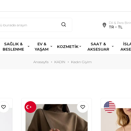
Dil & Para Bir
TR − TL
SAĞLIK &
EV &
SAAT &
İSL
KOZMETİK
BESLENME
YAŞAM
AKSESUAR
AKS
Anasayfa
KADIN
Kadın Giyim