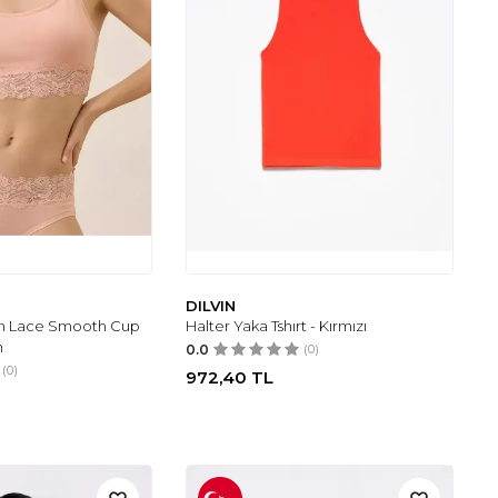
DILVIN
n Lace Smooth Cup
Halter Yaka Tshırt - Kırmızı
h
0.0
(0)
(0)
972,40
TL