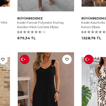
BÜYÜKBEDENIZ
BÜYÜKBEDENI
rfırlı
Kadın Pamuk Polyester Kumaş
Kadın Kısa Kollu
Belden Pileli Gömlek Elbise
Keten Elbise
0.0
(0)
0.0
679,34
TL
1.528,76
TL