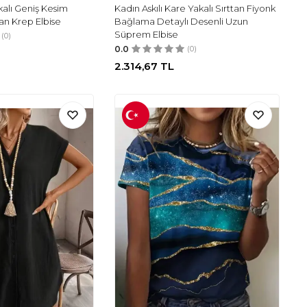
akalı Geniş Kesim
Kadın Askılı Kare Yakalı Sırttan Fiyonk
jan Krep Elbise
Bağlama Detaylı Desenli Uzun
Süprem Elbise
(0)
0.0
(0)
2.314,67
TL