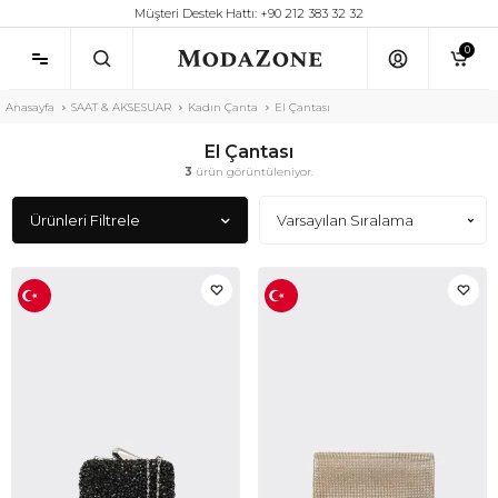
Müşteri Destek Hattı: +90 212 383 32 32
0
Anasayfa
SAAT & AKSESUAR
Kadın Çanta
El Çantası
El Çantası
3
ürün görüntüleniyor.
Ürünleri Filtrele