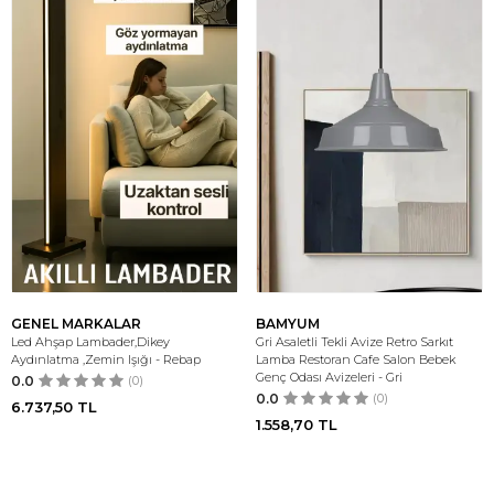
GENEL MARKALAR
BAMYUM
Led Ahşap Lambader,Dikey
Gri Asaletli Tekli Avize Retro Sarkıt
Aydınlatma ,Zemin Işığı - Rebap
Lamba Restoran Cafe Salon Bebek
Genç Odası Avizeleri - Gri
0.0
(0)
0.0
(0)
6.737,50
TL
1.558,70
TL