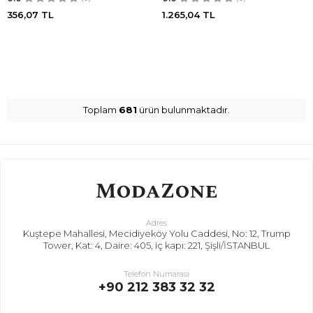
356,07
TL
1.265,04
TL
Toplam
681
ürün bulunmaktadır.
Adres
Kuştepe Mahallesi, Mecidiyeköy Yolu Caddesi, No: 12, Trump
Tower, Kat: 4, Daire: 405, iç kapı: 221, Şişli/İSTANBUL
Telefon Numarası
+90 212 383 32 32