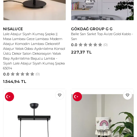
NISALUCE
GÖKDAĞ GROUP G G
Lale Abajur Siyah Kumaş Şapka ||
Balle Sarı Sarkıt Top Avize Gold Kablo -
Masa Lambası Gece Lambası Modern
Sarı
Abajur Komodin Lambası Dekoratif
0.0
(0)
Abajur Yatak Odası Aydınlatma Konsol
227,37
TL
Üstü Dekor Salon Dekorasyon Yatak
Başı Aydınlatma Başucu Lamba -
Siyah Lale Abajur Siyah Kumaş Şapka
65014
0.0
(0)
1.544,94
TL