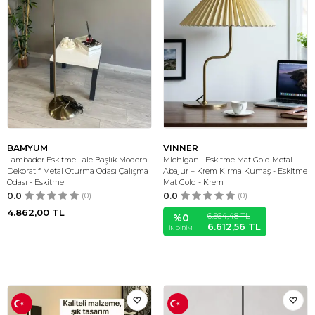
BAMYUM
VINNER
Lambader Eskitme Lale Başlık Modern
Michigan | Eskitme Mat Gold Metal
Dekoratif Metal Oturma Odası Çalışma
Abajur – Krem Kırma Kumaş - Eskitme
Odası - Eskitme
Mat Gold - Krem
0.0
(0)
0.0
(0)
4.862,00
TL
6.564,48
TL
%
0
6.612,56
TL
İNDIRIM