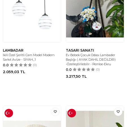
LAMBADAR
TASARI SANATI
Ikili Özel Şeritli Cam Model Modern
Ev Bebek Çocuk Odası Lambader
Sarkıt Avize - SİYAH_1
Başlığı ( AYAK DAHİL DEĞİLDİR)
-Özelleştirilebilir - Pembe-Ekru
0.0
(0)
0.0
(0)
2.059,03
TL
3.217,50
TL