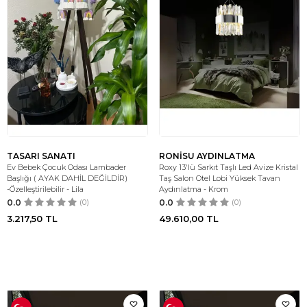
TASARI SANATI
RONİSU AYDINLATMA
Ev Bebek Çocuk Odası Lambader
Roxy 13'lü Sarkıt Taşlı Led Avize Kristal
Başlığı ( AYAK DAHİL DEĞİLDİR)
Taş Salon Otel Lobi Yüksek Tavan
-Özelleştirilebilir - Lila
Aydınlatma - Krom
0.0
(0)
0.0
(0)
3.217,50
TL
49.610,00
TL