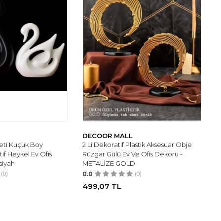
DECOOR MALL
Seti Küçük Boy
2 Li Dekoratif Plastik Aksesuar Obje
f Heykel Ev Ofis
Rüzgar Gülü Ev Ve Ofis Dekoru -
siyah
METALİZE GOLD
(0)
0.0
(0)
499,07
TL