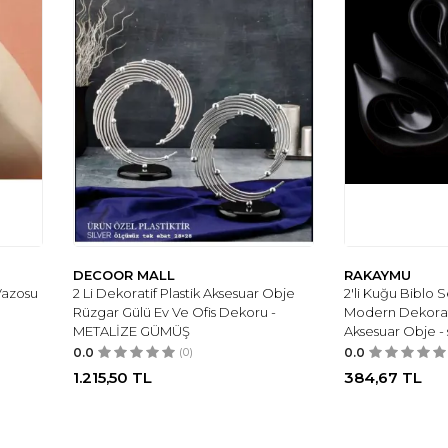
DECOOR MALL
RAKAYMU
Vazosu
2 Li Dekoratif Plastik Aksesuar Obje
2'li Kuğu Biblo 
Rüzgar Gülü Ev Ve Ofis Dekoru -
Modern Dekorati
METALİZE GÜMÜŞ
Aksesuar Obje - 
0.0
(0)
0.0
1.215,50
TL
384,67
TL