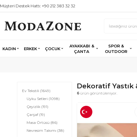
Müşteri Destek Hattı: +90 212 383 32 32
AYAKKABI &
SPOR &
KADIN
ERKEK
ÇOCUK
ÇANTA
OUTDOOR
Dekoratif Yastık 
Ev Tekstili
(1649)
6
ürün görüntüleniyor.
Uyku Setleri
(1098)
Çeyizlik
(191)
Çarşaf
(19)
Masa Örtüsü
(86)
Nevresim Takımı
(38)