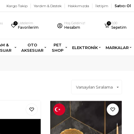
Kargo Takip
Yardım & Destek
Hakkımızda
İletişim
Satıcı Ol
Listelerim
Hoş Geldiniz!
0,00
imi
0
0
Favorilerim
Hesabım
Sepetim
AM &
OTO
PET
ELEKTRONİK
MARKALAR
ESUAR
AKSESUAR
SHOP