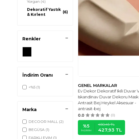
Yorgan
(4)
Dekoratif Yastık
(6)
& Kırlent
Pike Takımı
(258)
Renkler
İndirim Oranı
GENEL MARKALAR
<%5
(1)
Ev Dekor Dekoratif Ikili Duvar 
Iskandinav Duvar Dekoru Mask
Antrasit Bej Heykel Aksesuar -
antrasit-bej
Marka
0.0
(0)
DECOOR MALL
(2)
450,45
TL
%
5
427,93
TL
BEGÜSA
(1)
İNDIRIM
FARKLI EVIM
(1)