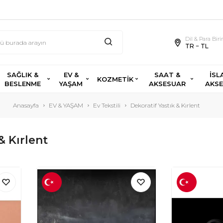
Dil & Para Bir
TR − TL
SAĞLIK &
EV &
SAAT &
İSL
KOZMETİK
BESLENME
YAŞAM
AKSESUAR
AKS
Anasayfa
EV & YAŞAM
Ev Tekstili
Dekoratif Yastık & Kırlent
& Kırlent