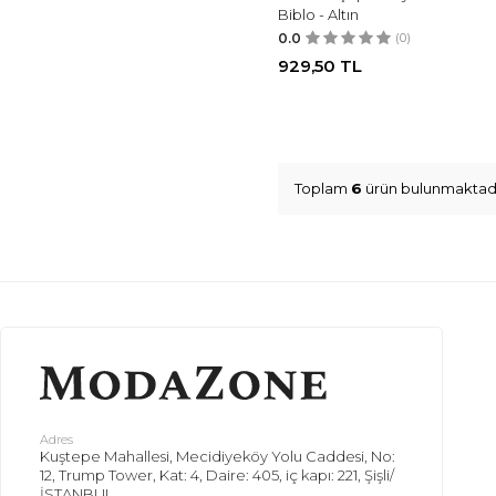
Biblo - Altın
0.0
(0)
929,50
TL
Toplam
6
ürün bulunmaktadı
Adres
Kuştepe Mahallesi, Mecidiyeköy Yolu Caddesi, No:
12, Trump Tower, Kat: 4, Daire: 405, iç kapı: 221, Şişli/
İSTANBUL