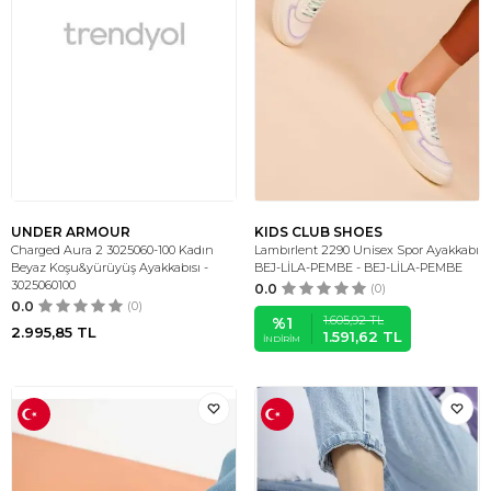
UNDER ARMOUR
KIDS CLUB SHOES
Charged Aura 2 3025060-100 Kadın
Lambırlent 2290 Unisex Spor Ayakkabı
Beyaz Koşu&yürüyüş Ayakkabısı -
BEJ-LİLA-PEMBE - BEJ-LİLA-PEMBE
3025060100
0.0
(0)
0.0
(0)
1.605,92
TL
%
1
2.995,85
TL
1.591,62
TL
İNDIRIM