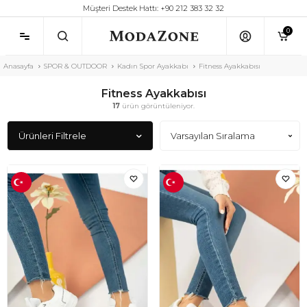
Müşteri Destek Hattı: +90 212 383 32 32
0
Anasayfa
SPOR & OUTDOOR
Kadın Spor Ayakkabı
Fitness Ayakkabısı
Fitness Ayakkabısı
17
ürün görüntüleniyor.
Ürünleri Filtrele