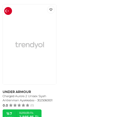
UNDER ARMOUR
Charged Aurora 2 Unisex Siyah
Antrenman Ayakkabısı - 3025060001
0.0
(0)
3.210,35
TL
%
7
2.995,85
TL