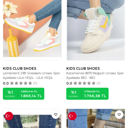
KIDS CLUB SHOES
KIDS CLUB SHOES
Lambırlent 2181 Sneakers Unisex Spor
Kocamanlar 8070 Boğazlı Unisex Spor
Ayakkabı LİLA-YEŞİL - LİLA-YEŞİL
Ayakkabı BEJ - BEJ
0.0
(0)
0.0
(0)
1.880,44
TL
1.780,68
TL
%
1
%
1
1.866,14
TL
1.766,38
TL
İNDIRIM
İNDIRIM