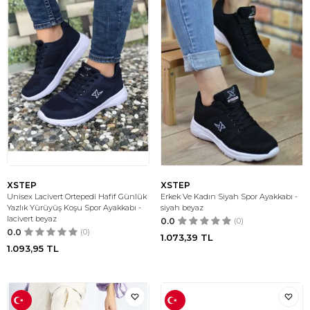
XSTEP
XSTEP
Unisex Lacivert Ortepedi Hafif Günlük
Erkek Ve Kadın Siyah Spor Ayakkabı -
Yazlık Yürüyüş Koşu Spor Ayakkabı -
siyah beyaz
lacivert beyaz
0.0
(0)
0.0
(0)
1.073,39
TL
1.093,95
TL