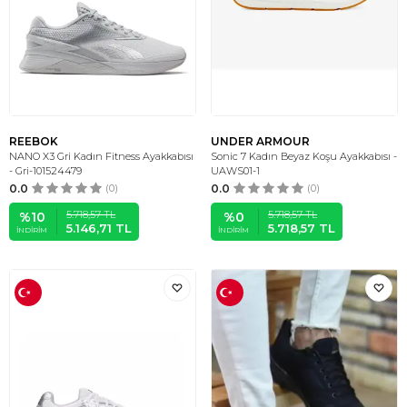
REEBOK
UNDER ARMOUR
NANO X3 Gri Kadın Fitness Ayakkabısı
Sonic 7 Kadın Beyaz Koşu Ayakkabısı -
- Gri-101524479
UAWS01-1
0.0
(0)
0.0
(0)
5.718,57
TL
5.718,57
TL
%
10
%
0
5.146,71
TL
5.718,57
TL
İNDIRIM
İNDIRIM