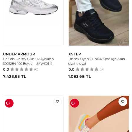
UNDER ARMOUR
XSTEP
Ua Sola Unisex Günlük Ayakkabı
Unisex Siyah Günlük Spor Ayakkabı -
6005284-100 Beyaz - UAWS01-4
siyaha siyah
0.0
(0)
0.0
(0)
7.423,63
TL
1.083,68
TL