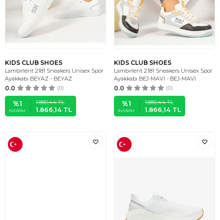
KIDS CLUB SHOES
KIDS CLUB SHOES
Lambırlent 2181 Sneakers Unisex Spor
Lambırlent 2181 Sneakers Unisex Spor
Ayakkabı BEYAZ - BEYAZ
Ayakkabı BEJ-MAVİ - BEJ-MAVİ
0.0
(0)
0.0
(0)
1.880,44
TL
1.880,44
TL
%
1
%
1
1.866,14
TL
1.866,14
TL
İNDIRIM
İNDIRIM