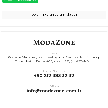
İNDIRIM
Toplam
17
ürün bulunmaktadır.
Adres
Kuştepe Mahallesi, Mecidiyeköy Yolu Caddesi, No: 12, Trump
Tower, Kat: 4, Daire: 405, iç kapı: 221, Şişli/İSTANBUL
Telefon Numarası
+90 212 383 32 32
E-Posta
info@modazone.com.tr