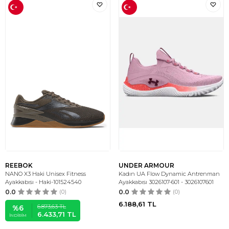
REEBOK
UNDER ARMOUR
NANO X3 Haki Unisex Fitness
Kadın UA Flow Dynamic Antrenman
Ayakkabısı - Haki-101524540
Ayakkabısı 3026107-601 - 3026107601
0.0
(0)
0.0
(0)
6.188,61
TL
6.873,63
TL
%
6
6.433,71
TL
İNDIRIM