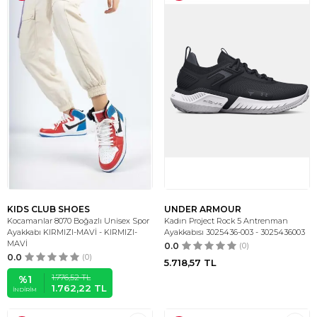
KIDS CLUB SHOES
UNDER ARMOUR
Kocamanlar 8070 Boğazlı Unisex Spor
Kadın Project Rock 5 Antrenman
Ayakkabı KIRMIZI-MAVİ - KIRMIZI-
Ayakkabısı 3025436-003 - 3025436003
MAVİ
0.0
(0)
0.0
(0)
5.718,57
TL
1.776,52
TL
%
1
1.762,22
TL
İNDIRIM