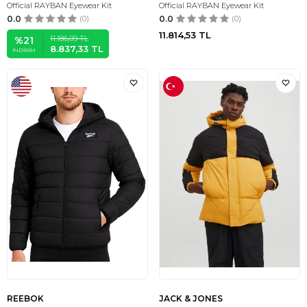
Official RAYBAN Eyewear Kit
Official RAYBAN Eyewear Kit
0.0
(0)
0.0
(0)
11.814,53
TL
11.186,09
TL
%
21
8.837,33
TL
İNDIRIM
REEBOK
JACK & JONES