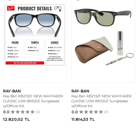
RAY-BAN
RAY-BAN
Ray-Ban RB2132F NEW WAYFARER
Ray-Ban RB2132F NEW WAYFARER
CLASSIC LOW BRIDGE Sunglasses
CLASSIC LOW BRIDGE Sunglasses
w/Official Kit
w/Official Kit
0.0
(0)
0.0
(0)
12.820,02
TL
11.814,53
TL