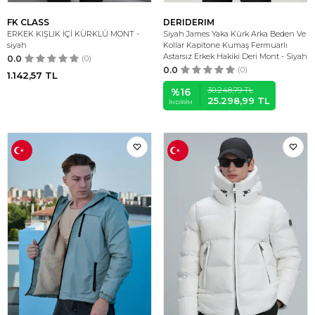
FK CLASS
DERIDERIM
ERKEK KIŞLIK İÇİ KÜRKLÜ MONT -
Siyah James Yaka Kürk Arka Beden Ve
siyah
Kollar Kapitone Kumaş Fermuarlı
Astarsız Erkek Hakiki Deri Mont - Siyah
0.0
(0)
0.0
(0)
1.142,57
TL
30.248,79
TL
%
16
25.298,99
TL
İNDIRIM