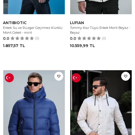
ANTIBIOTIC
LUFIAN
Erkek Su ve Rüzgar Geçirmez Kürklü
Tommy Kaz Tüyü Erkek Mont Beyaz -
Mont Ceket - mint
Beyaz
0.0
(0)
0.0
(0)
1.857,57
TL
10.559,99
TL