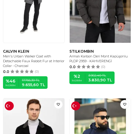
CALVIN KLEIN
STILKOMBIN
Men's Urban Walker Coat with
Armalı Karbon Deri Mont Kapüşonlu
Detachable Faux Rabbit Fur at Interior
PLDP 2959 - KAHVERENGİ
Collar - Charcoal
0.0
(0)
0.0
(0)
3.902,40
TL
%
2
3.830,90
TL
17.766,30
TL
%
46
İNDIRIM
9.655,60
TL
İNDIRIM