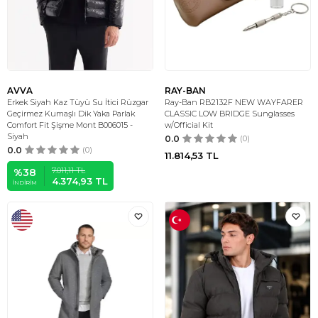
AVVA
RAY-BAN
Erkek Siyah Kaz Tüyü Su İtici Rüzgar
Ray-Ban RB2132F NEW WAYFARER
Geçirmez Kumaşlı Dik Yaka Parlak
CLASSIC LOW BRIDGE Sunglasses
Comfort Fit Şişme Mont B006015 -
w/Official Kit
Siyah
0.0
(0)
0.0
(0)
11.814,53
TL
7.011,11
TL
%
38
4.374,93
TL
İNDIRIM