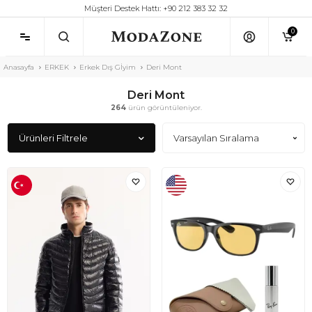
Müşteri Destek Hattı: +90 212 383 32 32
0
Anasayfa
ERKEK
Erkek Dış Gİyim
Deri Mont
Deri Mont
264
ürün görüntüleniyor.
Ürünleri Filtrele