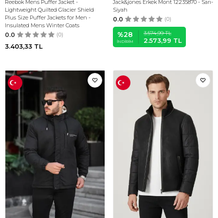
Reebok Mens Puffer Jacket -
Jack&jones Erkek Mont 12235870 - Sarı-
Lightweight Quilted Glacier Shield
Siyah
Plus Size Puffer Jackets for Men -
0.0
(0)
Insulated Mens Winter Coats
3.574,99
TL
%
28
0.0
(0)
2.573,99
TL
İNDIRIM
3.403,33
TL