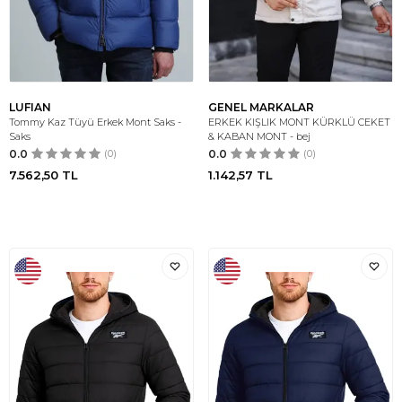
LUFIAN
GENEL MARKALAR
Tommy Kaz Tüyü Erkek Mont Saks -
ERKEK KIŞLIK MONT KÜRKLÜ CEKET
Saks
& KABAN MONT - bej
0.0
(0)
0.0
(0)
7.562,50
TL
1.142,57
TL