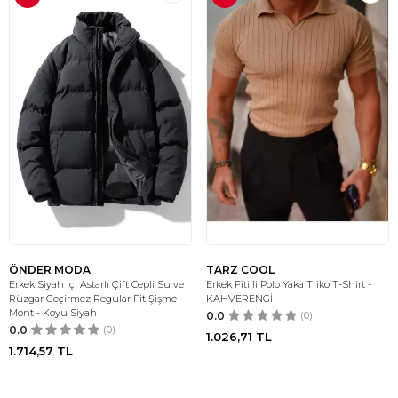
ÖNDER MODA
TARZ COOL
Erkek Siyah İçi Astarlı Çift Cepli Su ve
Erkek Fitilli Polo Yaka Triko T-Shirt -
Rüzgar Geçirmez Regular Fit Şişme
KAHVERENGİ
Mont - Koyu Siyah
0.0
(0)
0.0
(0)
1.026,71
TL
1.714,57
TL