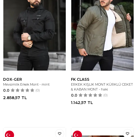
DOX-GER
FK CLASS
Mevsimlik Erkek Mont - mint
ERKEK KIŞLIK MONT KÜRKLÜ CEKET
& KABAN MONT - haki
0.0
(0)
0.0
(0)
2.858,57
TL
1.142,57
TL