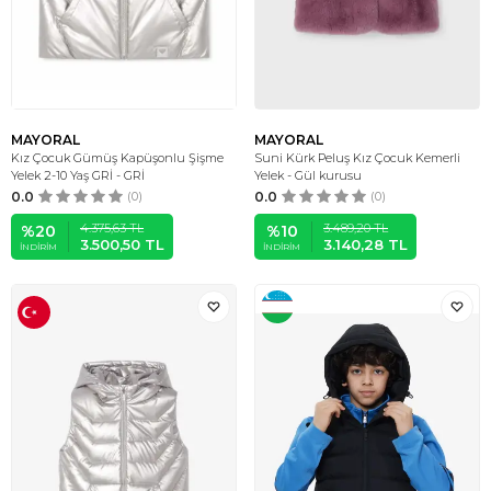
MAYORAL
MAYORAL
Kız Çocuk Gümüş Kapüşonlu Şişme
Suni Kürk Peluş Kız Çocuk Kemerli
Yelek 2-10 Yaş GRİ - GRİ
Yelek - Gül kurusu
0.0
(0)
0.0
(0)
4.375,63
TL
3.489,20
TL
%
20
%
10
3.500,50
TL
3.140,28
TL
İNDIRIM
İNDIRIM