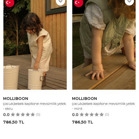
MOLLIBOON
MOLLIBOON
çocuk,bebek kapitone mevsimlik yelek
çocuk,bebek kapitone mevsimlik yelek
- ekru
- mint
0.0
(0)
0.0
(0)
786,50
TL
786,50
TL