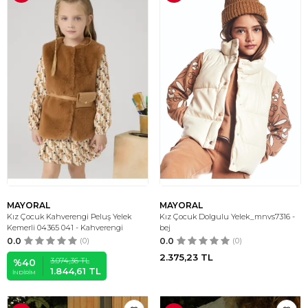
MAYORAL
MAYORAL
Kız Çocuk Kahverengi Peluş Yelek
Kız Çocuk Dolgulu Yelek_mnvs7316 -
Kemerli 04365 041 - Kahverengi
bej
0.0
(0)
0.0
(0)
2.375,23
TL
3.074,36
TL
%
40
1.844,61
TL
İNDIRIM