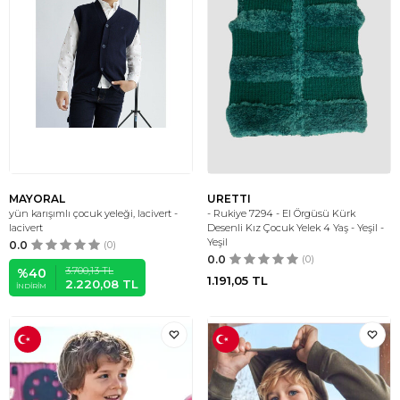
MAYORAL
URETTI
yün karışımlı çocuk yeleği, lacivert -
- Rukiye 7294 - El Örgüsü Kürk
lacivert
Desenli Kız Çocuk Yelek 4 Yaş - Yeşil -
Yeşil
0.0
(0)
0.0
(0)
3.700,13
TL
%
40
1.191,05
TL
2.220,08
TL
İNDIRIM