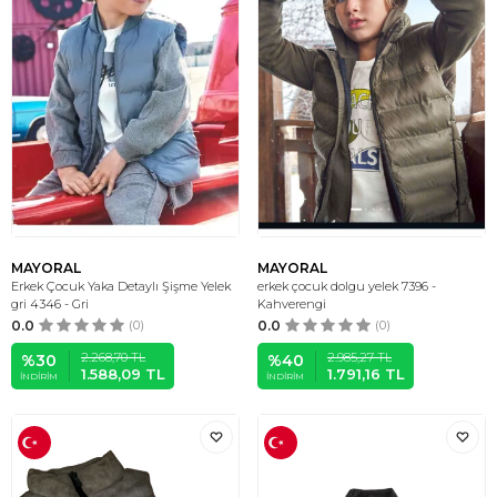
MAYORAL
MAYORAL
Erkek Çocuk Yaka Detaylı Şişme Yelek
erkek çocuk dolgu yelek 7396 -
gri 4346 - Gri
Kahverengi
0.0
(0)
0.0
(0)
2.268,70
TL
2.985,27
TL
%
30
%
40
1.588,09
TL
1.791,16
TL
İNDIRIM
İNDIRIM