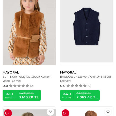
MAYORAL
MAYORAL
Suni Kürk Peluş Kız Çocuk Kemerli
Erkek Çocuk Lacivert Yelek 04345 066 -
Yelek - Camel
Lacivert
0.0
(0)
0.0
(0)
3.489,20
TL
3.437,36
TL
%
10
%
40
3.140,28
TL
2.062,42
TL
İNDIRIM
İNDIRIM