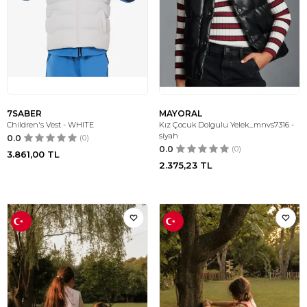
7SABER
MAYORAL
Children's Vest - WHITE
Kız Çocuk Dolgulu Yelek_mnvs7316 -
siyah
0.0
(0)
0.0
(0)
3.861,00
TL
2.375,23
TL