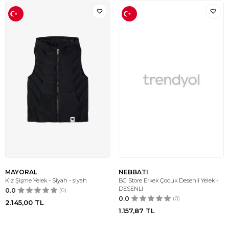
MAYORAL
NEBBATI
Kız Şişme Yelek - Siyah - siyah
BG Store Erkek Çocuk Desenli Yelek -
DESENLI
0.0
(0)
0.0
(0)
2.145,00
TL
1.157,87
TL