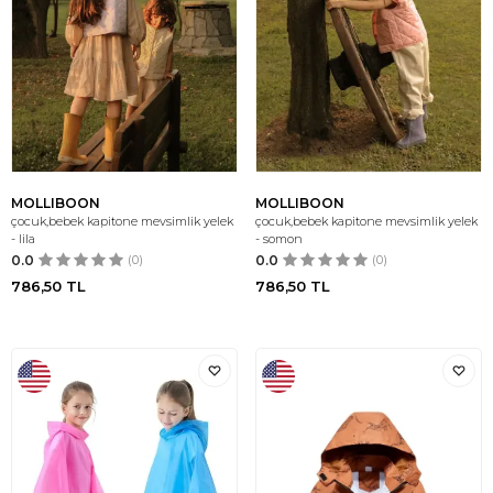
MOLLIBOON
MOLLIBOON
çocuk,bebek kapitone mevsimlik yelek
çocuk,bebek kapitone mevsimlik yelek
- lila
- somon
0.0
(0)
0.0
(0)
786,50
TL
786,50
TL