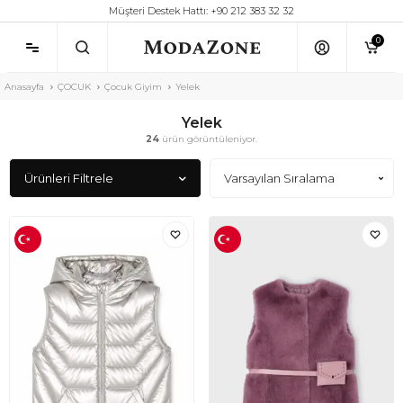
Müşteri Destek Hattı: +90 212 383 32 32
0
Anasayfa
ÇOCUK
Çocuk Giyim
Yelek
Yelek
24
ürün görüntüleniyor.
Ürünleri Filtrele