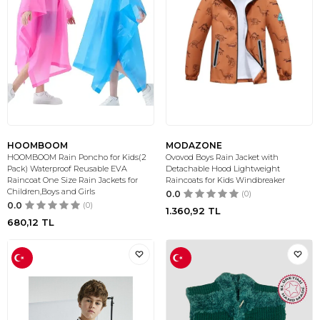
HOOMBOOM
MODAZONE
HOOMBOOM Rain Poncho for Kids(2
Ovovod Boys Rain Jacket with
Pack) Waterproof Reusable EVA
Detachable Hood Lightweight
Raincoat One Size Rain Jackets for
Raincoats for Kids Windbreaker
Children,Boys and Girls
0.0
(0)
0.0
(0)
1.360,92
TL
680,12
TL