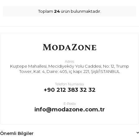
Toplam
24
ürün bulunmaktadır.
Adres
Kuştepe Mahallesi, Mecidiyeköy Yolu Caddesi, No: 12, Trump
Tower, Kat: 4, Daire: 405, iç kapı: 221, Şişli/İSTANBUL
Telefon Numarası
+90 212 383 32 32
E-Posta
info@modazone.com.tr
Önemli Bilgiler