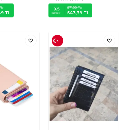
TL
571,99
TL
%
5
39
TL
543,39
TL
İNDIRIM