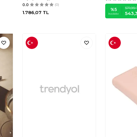
0.0
(0)
571,99
%
5
1.786,07
TL
543,
İNDIRIM