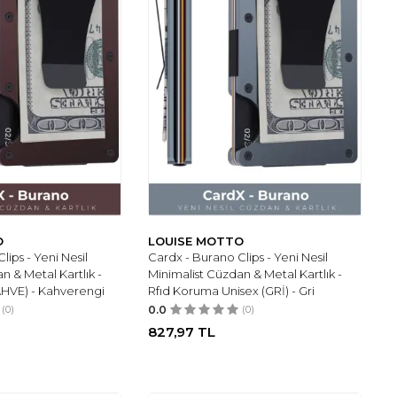
O
LOUISE MOTTO
lips - Yeni Nesil
Cardx - Burano Clips - Yeni Nesil
n & Metal Kartlık -
Minimalist Cüzdan & Metal Kartlık -
AHVE) - Kahverengi
Rfıd Koruma Unisex (GRİ) - Gri
(0)
0.0
(0)
827,97
TL