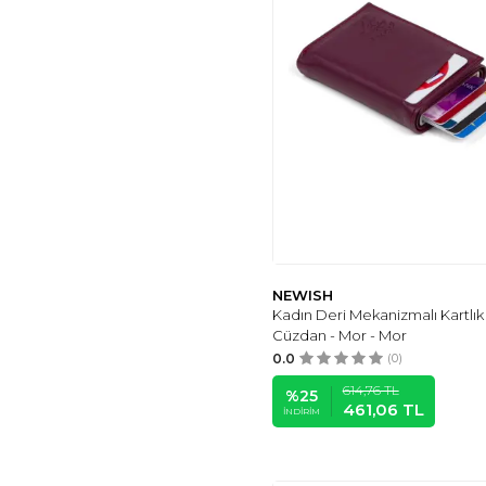
NEWISH
Kadın Deri Mekanizmalı Kartlık
Cüzdan - Mor - Mor
0.0
(0)
614,76
TL
%
25
461,06
TL
İNDIRIM