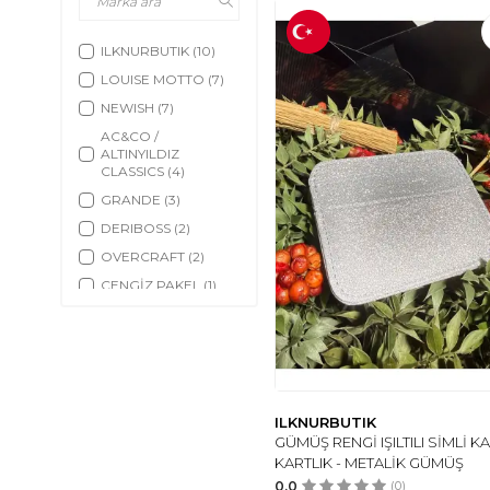
ILKNURBUTIK
(10)
LOUISE MOTTO
(7)
NEWISH
(7)
AC&CO /
ALTINYILDIZ
CLASSICS
(4)
GRANDE
(3)
DERIBOSS
(2)
OVERCRAFT
(2)
CENGİZ PAKEL
(1)
MKM MAN
(1)
BISON DENIM
(1)
KENPOOL
(1)
OMAC
(1)
ILKNURBUTIK
GÜMÜŞ RENGİ IŞILTILI SİMLİ K
KARTLIK - METALİK GÜMÜŞ
0.0
(0)