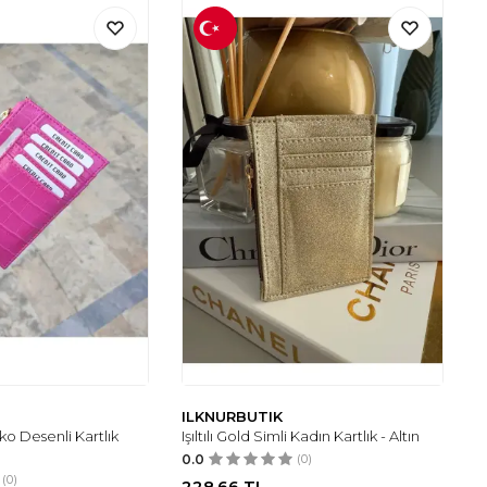
ILKNURBUTIK
o Desenli Kartlık
Işıltılı Gold Simli Kadın Kartlık - Altın
0.0
(0)
(0)
228,66
TL