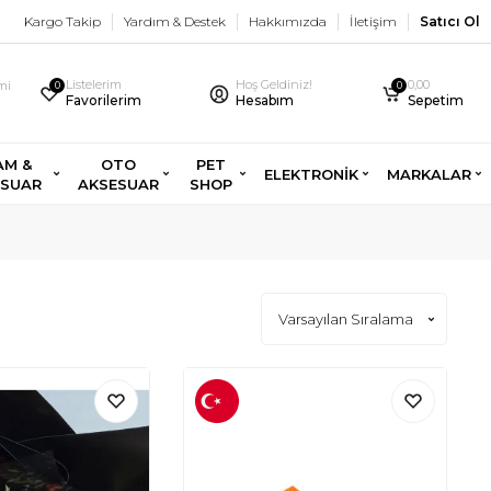
Kargo Takip
Yardım & Destek
Hakkımızda
İletişim
Satıcı Ol
Listelerim
Hoş Geldiniz!
0,00
imi
0
0
Favorilerim
Hesabım
Sepetim
AM &
OTO
PET
ELEKTRONİK
MARKALAR
ESUAR
AKSESUAR
SHOP