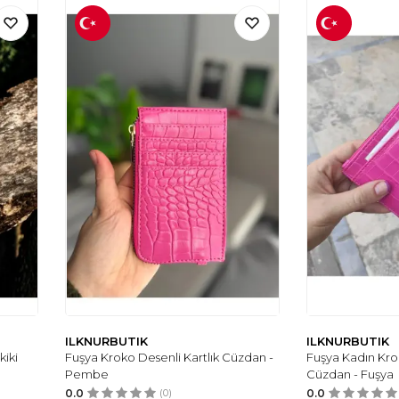
ILKNURBUTIK
ILKNURBUTIK
kiki
Fuşya Kroko Desenli Kartlık Cüzdan -
Fuşya Kadın Krok
Pembe
Cüzdan - Fuşya
0.0
(0)
0.0