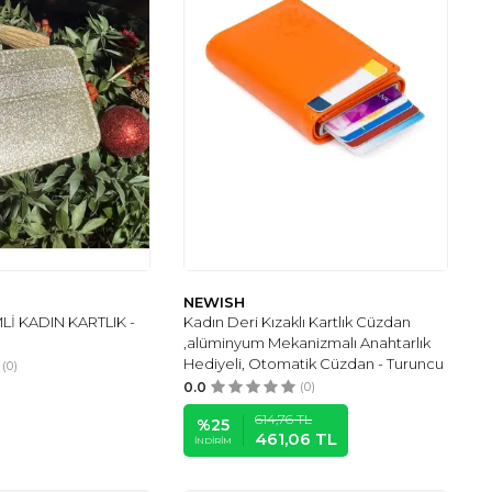
NEWISH
Lİ KADIN KARTLIK -
Kadın Deri Kızaklı Kartlık Cüzdan
,alüminyum Mekanizmalı Anahtarlık
Hediyeli, Otomatik Cüzdan - Turuncu
(0)
0.0
(0)
614,76
TL
%
25
461,06
TL
İNDIRIM