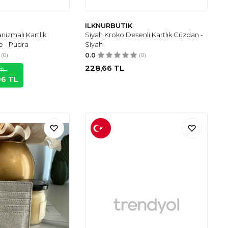
ILKNURBUTIK
nizmalı Kartlık
Siyah Kroko Desenli Kartlık Cüzdan -
 - Pudra
Siyah
(0)
0.0
(0)
228,66
TL
TL
06
TL