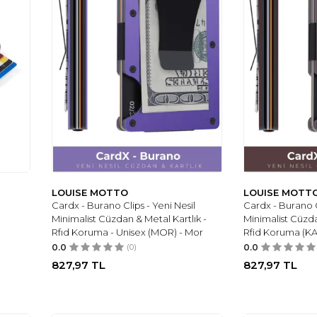
LOUISE MOTTO
LOUISE MOTT
Cardx - Burano Clips - Yeni Nesil
Cardx - Burano C
Minimalist Cüzdan & Metal Kartlık -
Minimalist Cüzda
Rfıd Koruma - Unisex (MOR) - Mor
Rfid Koruma (K
0.0
(0)
0.0
827,97
TL
827,97
TL