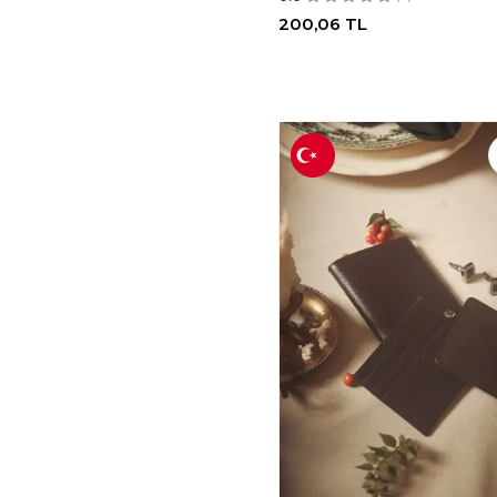
200,06
TL