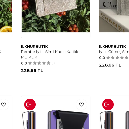
ILKNURBUTIK
ILKNURBUTIK
 -
Pembe Işıltılı Simli Kadın Kartlık -
Işıltılı Gümüş Si
METALİK
0.0
0.0
(0)
228,66
TL
228,66
TL