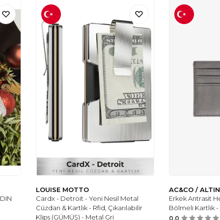
LOUISE MOTTO
AC&CO / ALTIN
ADIN
Cardx - Detroit - Yeni Nesil Metal
Erkek Antrasit 
Cüzdan & Kartlık - Rfid, Çıkarılabilir
Bölmeli Kartlık -
Klips (GÜMÜŞ) - Metal Gri
0.0