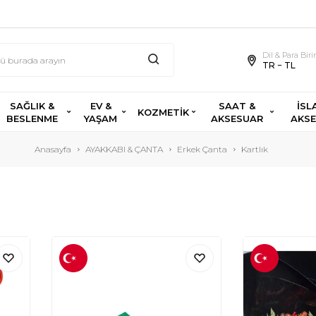
Dil & Para Bir
TR − TL
SAĞLIK &
EV &
SAAT &
İSL
KOZMETİK
BESLENME
YAŞAM
AKSESUAR
AKS
Anasayfa
AYAKKABI & ÇANTA
Erkek Çanta
Kartlık