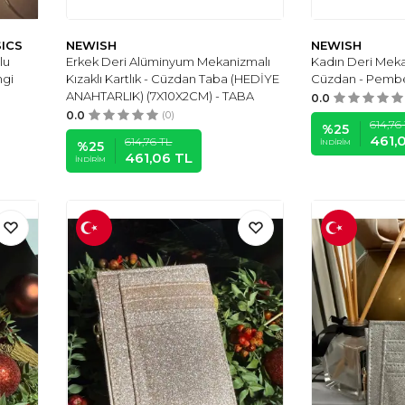
SICS
NEWISH
NEWISH
lu
Erkek Deri Alüminyum Mekanizmalı
Kadın Deri Meka
ngi
Kızaklı Kartlık - Cüzdan Taba (HEDİYE
Cüzdan - Pembe
ANAHTARLIK) (7X10X2CM) - TABA
0.0
0.0
(0)
614,76
%
25
461,
614,76
TL
İNDIRIM
%
25
461,06
TL
İNDIRIM