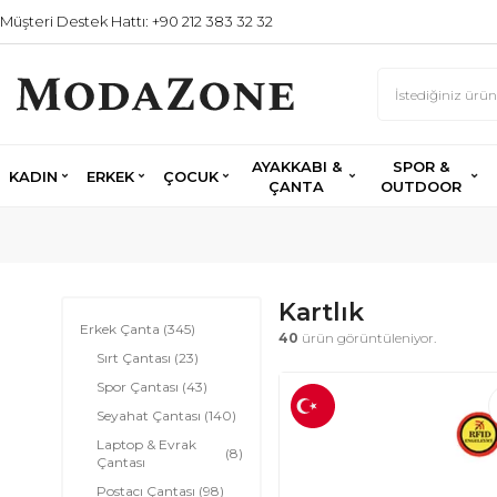
Müşteri Destek Hattı: +90 212 383 32 32
AYAKKABI &
SPOR &
KADIN
ERKEK
ÇOCUK
ÇANTA
OUTDOOR
Kartlık
Erkek Çanta
(345)
40
ürün görüntüleniyor.
Sırt Çantası
(23)
Spor Çantası
(43)
Seyahat Çantası
(140)
Laptop & Evrak
(8)
Çantası
Postacı Çantası
(98)