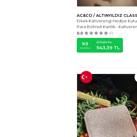
AC&CO / ALTINYILDIZ CLAS
Erkek Kahverengi Hediye Kutu
Para Bölmeli Kartlık - Kahvere
0.0
(0)
571,99
TL
%
5
543,39
TL
İNDIRIM