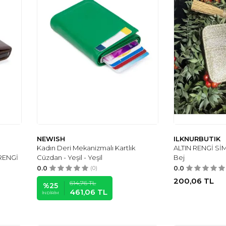
NEWISH
ILKNURBUTIK
Kadın Deri Mekanizmalı Kartlık
ALTIN RENGİ SİM
RENGİ
Cüzdan - Yeşil - Yeşil
Bej
0.0
(0)
0.0
200,06
TL
614,76
TL
%
25
461,06
TL
İNDIRIM