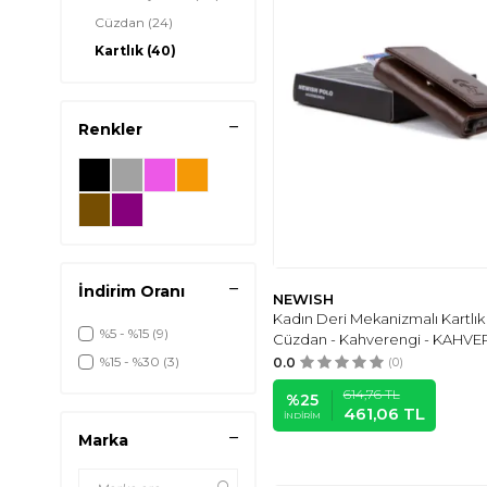
Cüzdan
(24)
Kartlık
(40)
Renkler
İndirim Oranı
NEWISH
Kadın Deri Mekanizmalı Kartlık
%5 - %15
(9)
Cüzdan - Kahverengi - KAHVE
%15 - %30
(3)
0.0
(0)
614,76
TL
%
25
461,06
TL
İNDIRIM
Marka