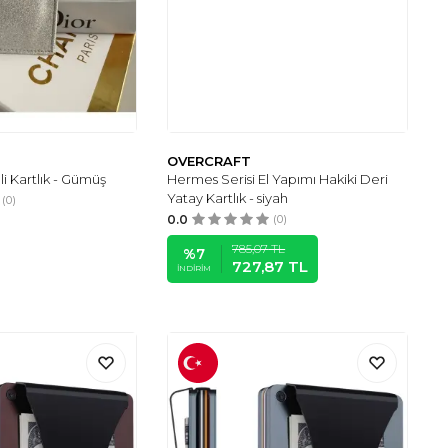
OVERCRAFT
mli Kartlık - Gümüş
Hermes Serisi El Yapımı Hakiki Deri
Yatay Kartlık - siyah
(0)
0.0
(0)
785,07
TL
%
7
727,87
TL
İNDIRIM