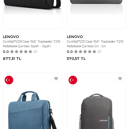
LENOVO
LENOVO
Gx40q17229 Case 15.6" Toploader T210
Gx40q17231 Case 15.6" Toploader T210
Notebook Çantası Siyah - Siyah
Notebook Çantası Gri - Gri
0.0
(0)
0.0
(0)
677,31
TL
570,57
TL