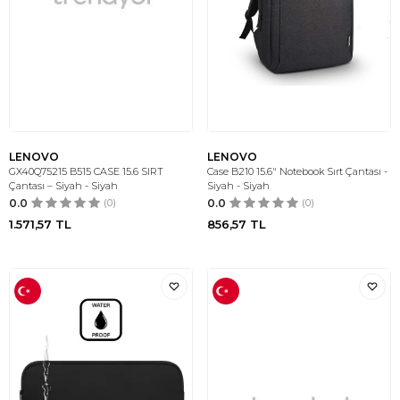
LENOVO
LENOVO
GX40Q75215 B515 CASE 15.6 SIRT
Case B210 15.6" Notebook Sırt Çantası -
Çantası – Siyah - Siyah
Siyah - Siyah
0.0
(0)
0.0
(0)
1.571,57
TL
856,57
TL