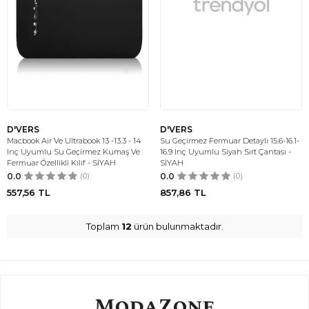
D'VERS
D'VERS
Macbook Air Ve Ultrabook 13 -13.3 - 14
Su Geçirmez Fermuar Detaylı 15.6-16.1-
Inç Uyumlu Su Geçirmez Kumaş Ve
16.9 Inç Uyumlu Siyah Sırt Çantası -
Fermuar Özellikli Kılıf - SİYAH
SİYAH
0.0
(0)
0.0
(0)
557,56
TL
857,86
TL
Toplam
12
ürün bulunmaktadır.