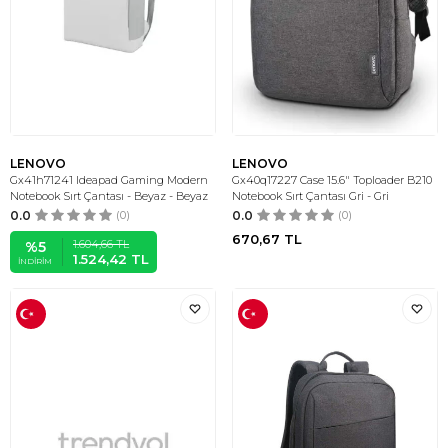
LENOVO
LENOVO
Gx41h71241 Ideapad Gaming Modern
Gx40q17227 Case 15.6" Toploader B210
Notebook Sırt Çantası - Beyaz - Beyaz
Notebook Sırt Çantası Gri - Gri
0.0
(0)
0.0
(0)
670,67
TL
1.604,66
TL
%
5
1.524,42
TL
İNDIRIM