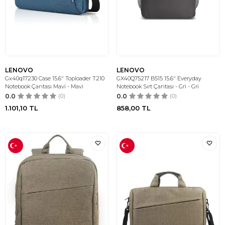
LENOVO
LENOVO
Gx40q17230 Case 15.6" Toploader T210
GX40Q75217 B515 15.6" Everyday
Notebook Çantası Mavi - Mavi
Notebook Sırt Çantası - Gri - Gri
0.0
(0)
0.0
(0)
1.101,10
TL
858,00
TL