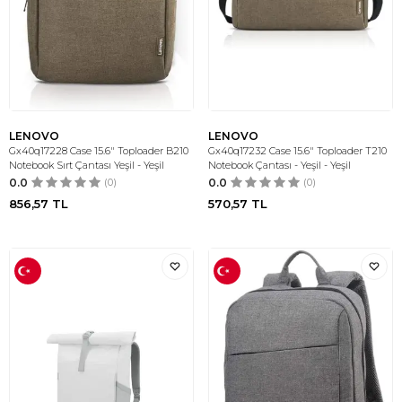
LENOVO
LENOVO
Gx40q17228 Case 15.6" Toploader B210
Gx40q17232 Case 15.6" Toploader T210
Notebook Sırt Çantası Yeşil - Yeşil
Notebook Çantası - Yeşil - Yeşil
0.0
(0)
0.0
(0)
856,57
TL
570,57
TL