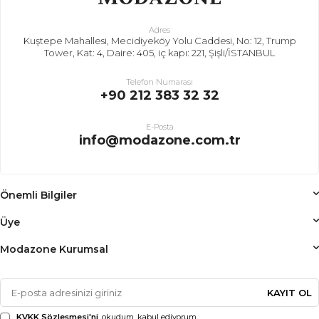
Adres
Kuştepe Mahallesi, Mecidiyeköy Yolu Caddesi, No: 12, Trump
Tower, Kat: 4, Daire: 405, iç kapı: 221, Şişli/İSTANBUL
Telefon Numarası
+90 212 383 32 32
E-Posta
info@modazone.com.tr
Önemli Bilgiler
Üye
Modazone Kurumsal
KAYIT OL
KVKK Sözleşmesi'ni
, okudum, kabul ediyorum.