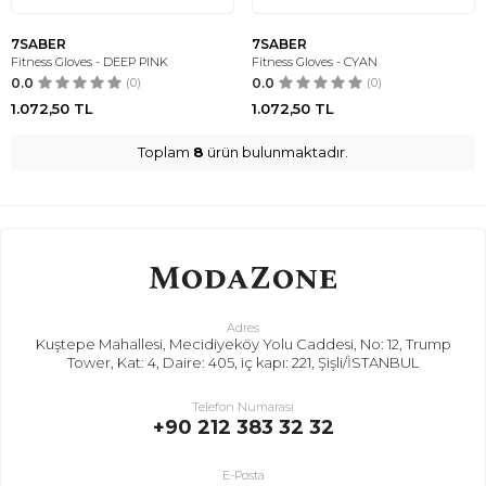
7SABER
7SABER
Fitness Gloves - DEEP PINK
Fitness Gloves - CYAN
0.0
(0)
0.0
(0)
1.072,50
TL
1.072,50
TL
Toplam
8
ürün bulunmaktadır.
Adres
Kuştepe Mahallesi, Mecidiyeköy Yolu Caddesi, No: 12, Trump
Tower, Kat: 4, Daire: 405, iç kapı: 221, Şişli/İSTANBUL
Telefon Numarası
+90 212 383 32 32
E-Posta