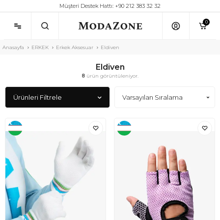
Müşteri Destek Hattı: +90 212 383 32 32
0
Anasayfa
ERKEK
Erkek Aksesuar
Eldiven
Eldiven
8
ürün görüntüleniyor.
Ürünleri Filtrele