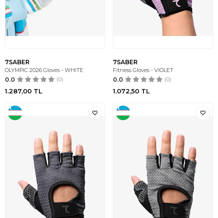
7SABER
7SABER
OLYMPIC 2026 Gloves - WHITE
Fitness Gloves - VIOLET
0.0
(0)
0.0
(0)
1.287,00
TL
1.072,50
TL