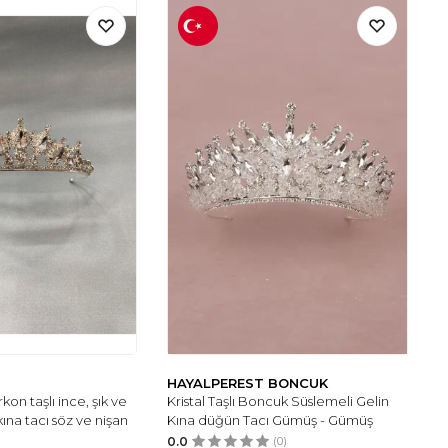
HAYALPEREST BONCUK
on taşlı ince, şık ve
Kristal Taşlı Boncuk Süslemeli Gelin
 kına tacı söz ve nişan
Kına düğün Tacı Gümüş - Gümüş
0.0
(0)