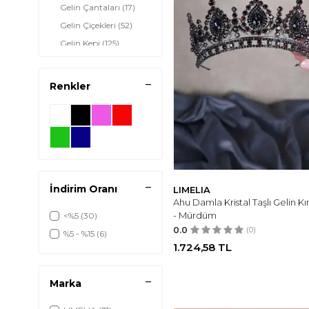
Gelin Çantaları
(17)
Gelin Çiçekleri
(52)
Gelin Kepi
(125)
Gelin Kürk Ethol
(4)
Bolero
Renkler
Gelin Sabahlığı
(124)
Gelin Şemsiye
(9)
Taçlar
(173)
İndirim Oranı
LIMELIA
Ahu Damla Kristal Taşlı Gelin Kı
- Mürdüm
<%5
(30)
0.0
(0)
%5 - %15
(6)
1.724,58
TL
Marka