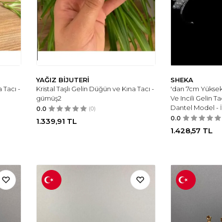
YAĞIZ BİJUTERİ
SHEKA
 Tacı -
Kristal Taşlı Gelin Düğün ve Kına Tacı -
'dan 7cm Yüksekl
gümüş2
Ve Incili Gelin 
Dantel Model - 
0.0
(0)
0.0
1.339,91
TL
1.428,57
TL