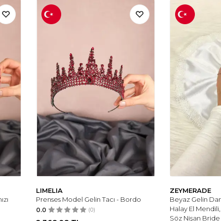
LIMELIA
ZEYMERADE
ızı
Prenses Model Gelin Tacı - Bordo
Beyaz Gelin Dam
Halay El Mendil
0.0
(0)
Söz Nişan Bride