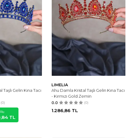
LIMELIA
l Taşlı Gelin Kına Tacı
Ahu Damla Kristal Taşlı Gelin Kına Tacı
- Kırmızı Gold Zemin
(0)
0.0
(0)
1.286,86
TL
TL
0,84
TL