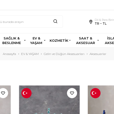
Dil & Para Bir
TR − TL
SAĞLIK &
EV &
SAAT &
İSL
KOZMETİK
BESLENME
YAŞAM
AKSESUAR
AKS
Anasayfa
EV & YAŞAM
Gelin ve Düğün Aksesuarları
Aksesuarlar