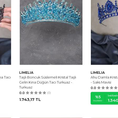
LIMELIA
LIMELIA
na Tacı
Taşlı Boncuk Süslemeli Kristal Taşlı
Ahu Damla Krista
Gelin Kına Düğün Tacı Turkuaz -
- Saks Mavisi
Turkuaz
0.0
0.0
(0)
1.411,41
%
5
1.743,17
TL
1.34
İNDIRIM