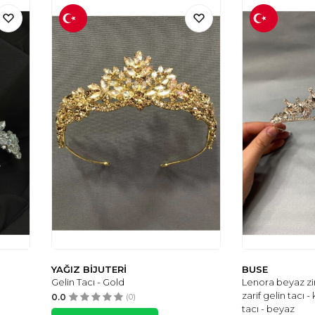
YAĞIZ BİJUTERİ
BUSE
Gelin Tacı - Gold
Lenora beyaz zirk
zarif gelin tacı -
0.0
(0)
tacı - beyaz