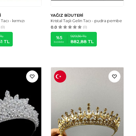
İ
YAĞIZ BİJUTERİ
 Tacı - kırmızı
Kristal Taşlı Gelin Tacı - pudra pembe
(0)
0.0
(0)
TL
929,36
TL
%
5
51
TL
882,88
TL
İNDIRIM