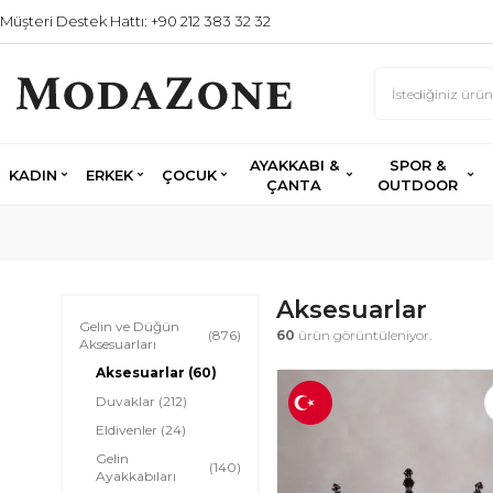
Müşteri Destek Hattı: +90 212 383 32 32
AYAKKABI &
SPOR &
KADIN
ERKEK
ÇOCUK
ÇANTA
OUTDOOR
Aksesuarlar
Gelin ve Düğün
(876)
60
ürün görüntüleniyor.
Aksesuarları
Aksesuarlar
(60)
Duvaklar
(212)
Eldivenler
(24)
Gelin
(140)
Ayakkabıları