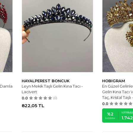
HAYALPEREST BONCUK
HOBIGRAM
e Damla
Leyn Mekik Taşlı Gelin Kına Tacı -
En Güzel Gelinle
Lacivert
Gelin Kına Tacı 
Taç, Kristal Taşlı
0.0
(0)
0.0
822,05
TL
1.778,5
%
2
1.74
İNDIRIM