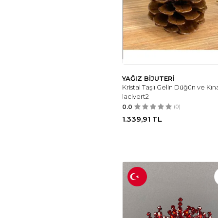
YAĞIZ BİJUTERİ
Kristal Taşlı Gelin Düğün ve Kına
lacivert2
0.0
(0)
1.339,91
TL