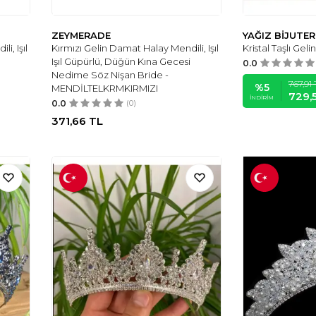
ZEYMERADE
YAĞIZ BİJUTER
i, Işıl
Kırmızı Gelin Damat Halay Mendili, Işıl
Kristal Taşlı Gelin
Işıl Güpürlü, Düğün Kına Gecesi
0.0
Nedime Söz Nişan Bride -
767,91
%
5
MENDİLTELKRMKIRMIZI
729,
İNDIRIM
0.0
(0)
371,66
TL