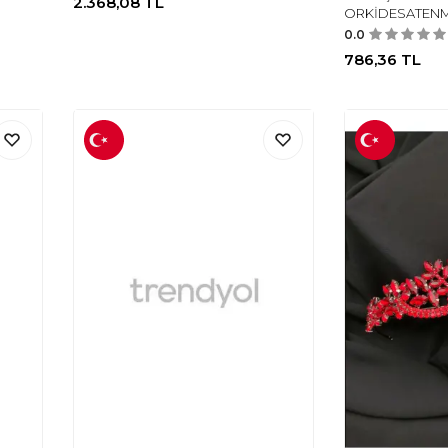
2.368,08
TL
ORKİDESATEN
0.0
786,36
TL