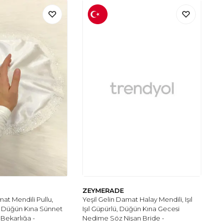
ZEYMERADE
at Mendili Pullu,
Yeşil Gelin Damat Halay Mendili, Işıl
i, Düğün Kına Sünnet
Işıl Güpürlü, Düğün Kına Gecesi
 Bekarlığa -
Nedime Söz Nişan Bride -