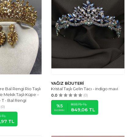
YAĞIZ BİJUTERİ
re Bal Rengi Rio Taşlı
Kristal Taşlı Gelin Tacı - indigo mavi
Ve Mekik Taşlı Küpe –
0.0
(0)
 – T - Bal Rengi
893,75
TL
%
5
(0)
849,06
TL
İNDIRIM
3
TL
2,97
TL