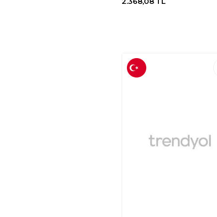
2.368,08
TL