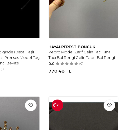
HAYALPEREST BONCUK
iğinde Kristal Taşlı
Pedro Model Zarif Gelin Tacı Kına
Tacı, Prenses Model Taç
Tacı Bal Rengi Gelin Tacı - Bal Rengi
İnci Beyazı
0.0
(0)
(0)
770,48
TL