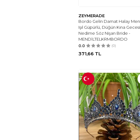
ZEYMERADE
Bordo Gelin Damat Halay Mendil
Işıl Güpürlü, Düğün Kına Gecesi
Nedime Söz Nişan Bride -
MENDİLTELKRMBORDO
0.0
(0)
371,66
TL