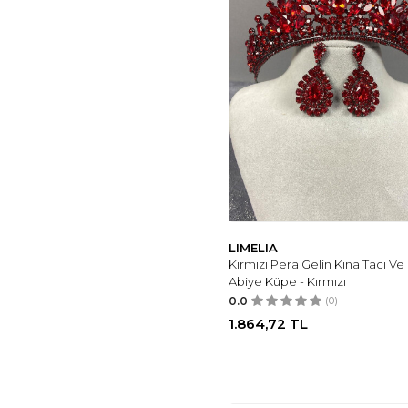
LIMELIA
Kırmızı Pera Gelin Kına Tacı V
Abiye Küpe - Kırmızı
0.0
(0)
1.864,72
TL