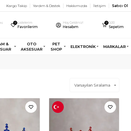
Kargo Takip
Yardım & Destek
Hakkımızda
İletişim
Satıcı Ol
Listelerim
Hoş Geldiniz!
0,00
imi
0
0
Favorilerim
Hesabım
Sepetim
AM &
OTO
PET
ELEKTRONİK
MARKALAR
ESUAR
AKSESUAR
SHOP