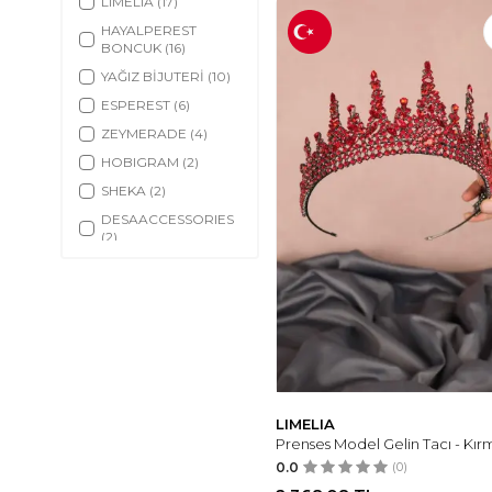
LIMELIA
(17)
HAYALPEREST
BONCUK
(16)
YAĞIZ BİJUTERİ
(10)
ESPEREST
(6)
ZEYMERADE
(4)
HOBIGRAM
(2)
SHEKA
(2)
DESAACCESSORIES
(2)
BUSE
(1)
LIMELIA
Prenses Model Gelin Tacı - Kırm
0.0
(0)