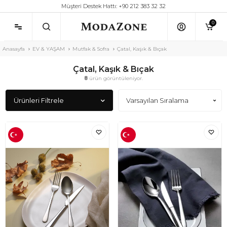
Müşteri Destek Hattı: +90 212 383 32 32
0
Anasayfa
EV & YAŞAM
Mutfak & Sofra
Çatal, Kaşık & Bıçak
Çatal, Kaşık & Bıçak
8
ürün görüntüleniyor.
Ürünleri Filtrele