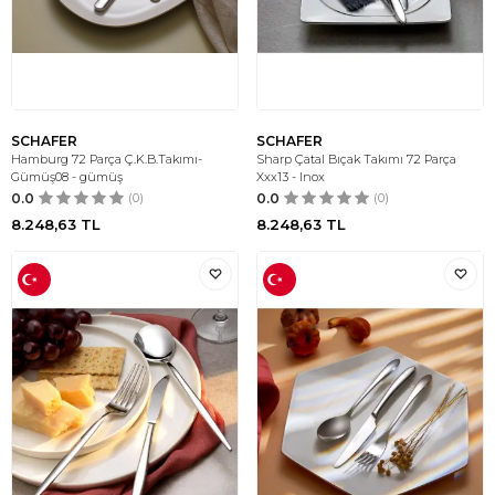
SCHAFER
SCHAFER
Hamburg 72 Parça Ç.K.B.Takımı-
Sharp Çatal Bıçak Takımı 72 Parça
Gümüş08 - gümüş
Xxx13 - Inox
0.0
(0)
0.0
(0)
8.248,63
TL
8.248,63
TL