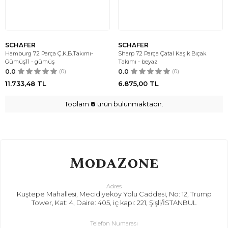
SCHAFER
SCHAFER
Hamburg 72 Parça Ç.K.B.Takımı-
Sharp 72 Parça Çatal Kaşık Bıçak
Gümüş11 - gümüş
Takımı - beyaz
0.0
(0)
0.0
(0)
11.733,48
TL
6.875,00
TL
Toplam
8
ürün bulunmaktadır.
Adres
Kuştepe Mahallesi, Mecidiyeköy Yolu Caddesi, No: 12, Trump
Tower, Kat: 4, Daire: 405, iç kapı: 221, Şişli/İSTANBUL
Telefon Numarası