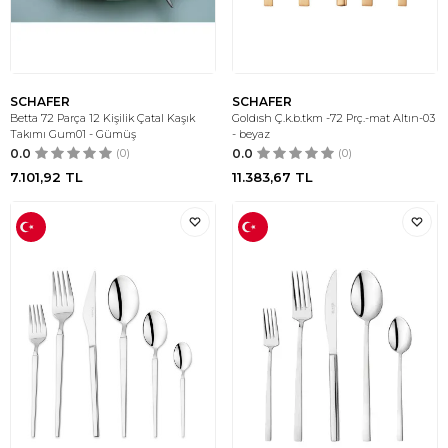
SCHAFER
SCHAFER
Betta 72 Parça 12 Kişilik Çatal Kaşık
Goldısh Ç.k.b.tkm -72 Prç.-mat Altın-03
Takımı Gum01 - Gümüş
- beyaz
0.0
(0)
0.0
(0)
7.101,92
TL
11.383,67
TL