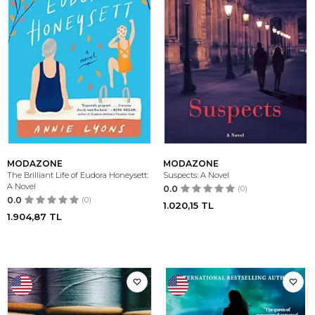
MODAZONE
MODAZONE
The Brilliant Life of Eudora Honeysett:
Suspects: A Novel
A Novel
0.0
(0)
0.0
(0)
1.020,15
TL
1.904,87
TL