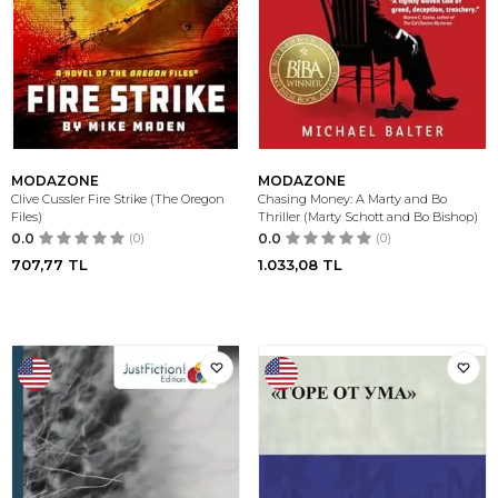
MODAZONE
MODAZONE
Clive Cussler Fire Strike (The Oregon
Chasing Money: A Marty and Bo
Files)
Thriller (Marty Schott and Bo Bishop)
0.0
(0)
0.0
(0)
707,77
TL
1.033,08
TL