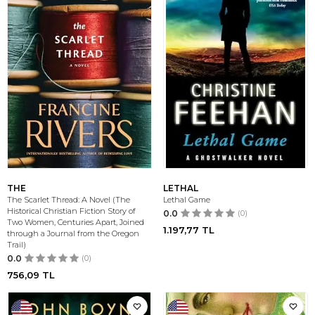
THE
LETHAL
The Scarlet Thread: A Novel (The
Lethal Game
Historical Christian Fiction Story of
0.0
(0)
Two Women, Centuries Apart, Joined
1.197,77
TL
through a Journal from the Oregon
Trail)
0.0
(0)
756,09
TL