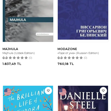
MAJHULA
MODAZONE
Majhula (Uzbek Edition)
«Горе от ума» (Russian Edition)
0.0
(0)
0.0
(0)
1.837,49
TL
760,18
TL