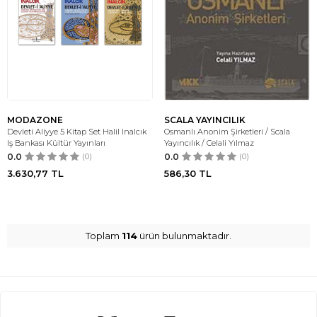
MODAZONE
SCALA YAYINCILIK
Devleti Aliyye 5 Kitap Set Halil Inalcık
Osmanlı Anonim Şirketleri / Scala
Iş Bankası Kültür Yayınları
Yayıncılık / Celali Yılmaz
0.0
(0)
0.0
(0)
3.630,77
TL
586,30
TL
Toplam
114
ürün bulunmaktadır.