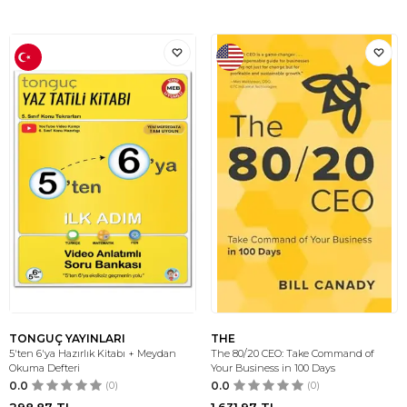
TONGUÇ YAYINLARI
THE
5'ten 6'ya Hazırlık Kitabı + Meydan
The 80/20 CEO: Take Command of
Okuma Defteri
Your Business in 100 Days
0.0
(0)
0.0
(0)