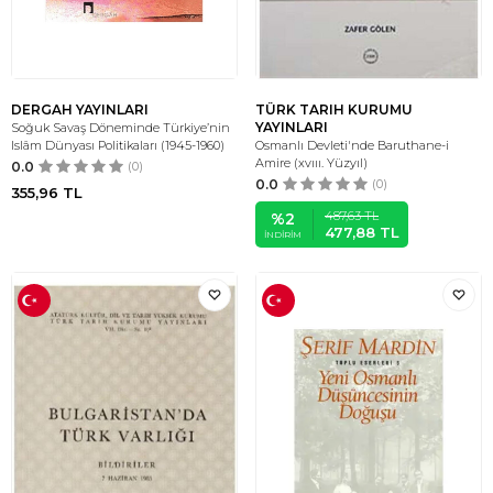
DERGAH YAYINLARI
TÜRK TARIH KURUMU
YAYINLARI
Soğuk Savaş Döneminde Türkiye’nin
Islâm Dünyası Politikaları (1945-1960)
Osmanlı Devleti'nde Baruthane-i
Amire (xvııı. Yüzyıl)
0.0
(0)
0.0
(0)
355,96
TL
487,63
TL
%
2
477,88
TL
İNDIRIM