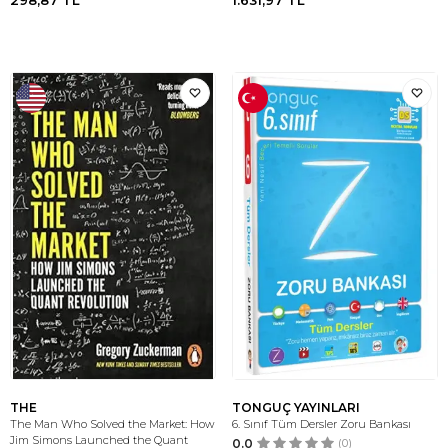
298,87
TL
1.631,97
TL
THE
TONGUÇ YAYINLARI
The Man Who Solved the Market: How
6. Sınıf Tüm Dersler Zoru Bankası
Jim Simons Launched the Quant
0.0
(0)