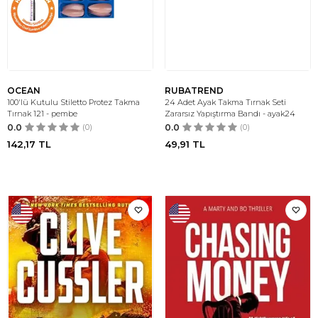
OCEAN
RUBATREND
100'lü Kutulu Stiletto Protez Takma
24 Adet Ayak Takma Tırnak Seti
Tırnak 121 - pembe
Zararsız Yapıştırma Bandı - ayak24
0.0
(0)
0.0
(0)
142,17
TL
49,91
TL