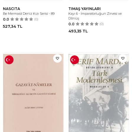
NASCITA
TIMAŞ YAYINLARI
Be Mermaid Deniz Kızı Serisi - 89
Kayı 6 - İmparatorluğun Zirvesi ve
Dönüş
0.0
(0)
0.0
(0)
527,34
TL
493,35
TL