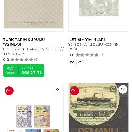
TÜRK TARIH KURUMU
İLETIŞIM YAYINLARI
YAYINLARI
YENİ OSMANLI DÜŞÜNCESİNİN
Bulgaristan’da Türk Varlığı / Kolektif / /
DOĞUŞU
9789751604532
0.0
(0)
0.0
(0)
959,57
TL
271,70
TL
%
2
266,27
TL
İNDIRIM