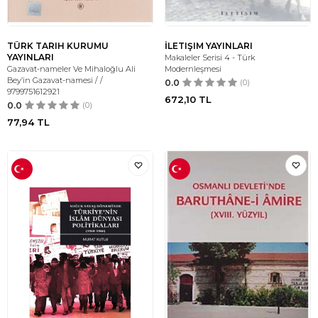
TÜRK TARIH KURUMU
İLETIŞIM YAYINLARI
YAYINLARI
Makaleler Serisi 4 - Türk
Gazavat-nameler Ve Mihaloğlu Ali
Modernleşmesi
Bey’in Gazavat-namesi / /
0.0
(0)
9799751612921
672,10
TL
0.0
(0)
77,94
TL