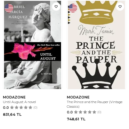
MODAZONE
MODAZONE
Until August: A novel
The Prince and the Pauper (Vintage
Classics)
0.0
(0)
0.0
(0)
831,64
TL
748,61
TL