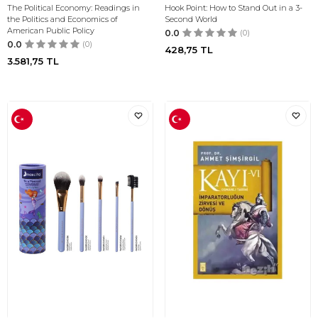
The Political Economy: Readings in
Hook Point: How to Stand Out in a 3-
the Politics and Economics of
Second World
American Public Policy
0.0
(0)
0.0
(0)
428,75
TL
3.581,75
TL