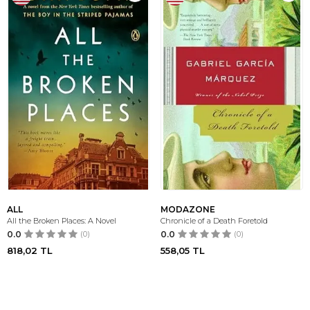
ALL
MODAZONE
All the Broken Places: A Novel
Chronicle of a Death Foretold
0.0
(0)
0.0
(0)
818,02
TL
558,05
TL