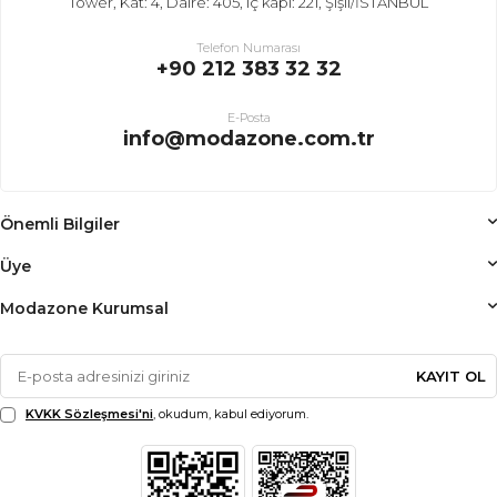
Tower, Kat: 4, Daire: 405, iç kapı: 221, Şişli/İSTANBUL
Telefon Numarası
+90 212 383 32 32
E-Posta
info@modazone.com.tr
Önemli Bilgiler
Üye
Modazone Kurumsal
KAYIT OL
KVKK Sözleşmesi'ni
, okudum, kabul ediyorum.