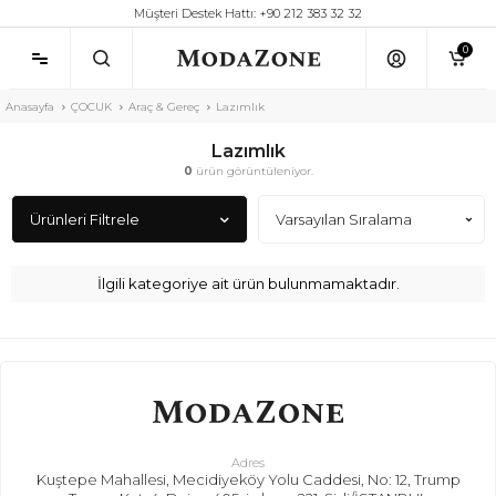
Müşteri Destek Hattı: +90 212 383 32 32
0
Anasayfa
ÇOCUK
Araç & Gereç
Lazımlık
Lazımlık
0
ürün görüntüleniyor.
Ürünleri Filtrele
İlgili kategoriye ait ürün bulunmamaktadır.
Adres
Kuştepe Mahallesi, Mecidiyeköy Yolu Caddesi, No: 12, Trump