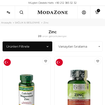
Müşteri Destek Hattı: +90 212 383 32 32
0
Anasayfa
SAĞLIK & BESLENME
Zinc
Zinc
20
ürün görüntüleniyor.
Ürünleri Filtrele