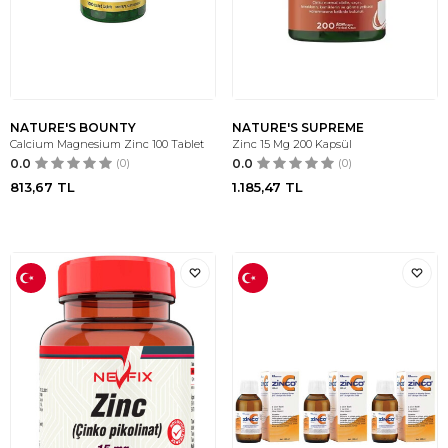
NATURE'S BOUNTY
NATURE'S SUPREME
Calcium Magnesium Zinc 100 Tablet
Zinc 15 Mg 200 Kapsül
0.0
(0)
0.0
(0)
813,67
TL
1.185,47
TL