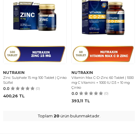
NUTRAXIN
NUTRAXIN
Zinc Sulphate 15 mg 100 Tablet | Çinko
Vitamin Max C-D-Zinc 60 Tablet | 1000
Sülfat
mg C Vitamini + 1000 IU D3 + 10 mg
Çinko
0.0
(0)
0.0
(0)
400,26
TL
393,11
TL
Toplam
20
ürün bulunmaktadır.