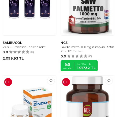
SAMBUCOL
NCS
Plus 15 Efervesan Tablet 3 Adet
Saw Palmetto 1000 Mg Pumpkin Biotin
Zinc 120 Tablet
0.0
(0)
0.0
(0)
2.099,93
TL
1.071,07
TL
%
5
1.017,52
TL
İNDIRIM