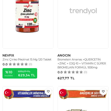
NEVFIX
ANOCIN
Zinc Çinko Pikolinat 15 Mg 120 Tablet
Bromelain Ananas +QUERCETİN
+ZİNC + COQ-10 + VİTAMİN C SÜPER
0.0
(0)
BROMELAIN FORMÜL 1000mg
699,27
TL
%
10
0.0
(0)
629,34
TL
İNDIRIM
627,77
TL