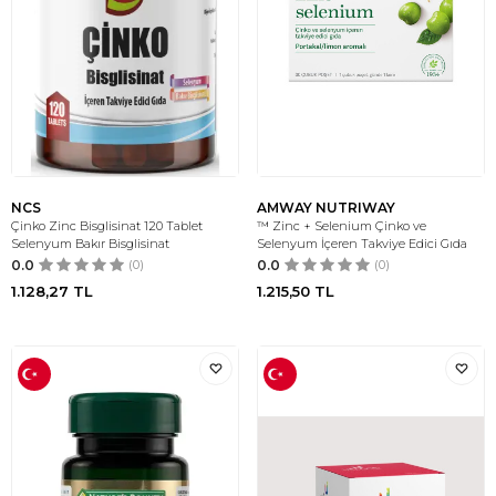
NCS
AMWAY NUTRIWAY
Çinko Zinc Bisglisinat 120 Tablet
™ Zinc + Selenium Çinko ve
Selenyum Bakır Bisglisinat
Selenyum İçeren Takviye Edici Gıda
0.0
(0)
0.0
(0)
1.128,27
TL
1.215,50
TL