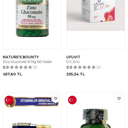
NATURE'S BOUNTY
UFUVIT
Zinc Gluconate 10 Mg 100 Tablet
D C Zinc
0.0
(0)
0.0
(0)
457,60
TL
335,34
TL