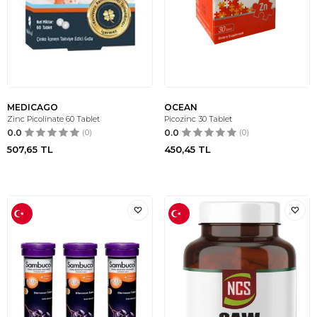
MEDICAGO
OCEAN
Zinc Picolinate 60 Tablet
Picozinc 30 Tablet
0.0
(0)
0.0
(0)
507,65
TL
450,45
TL