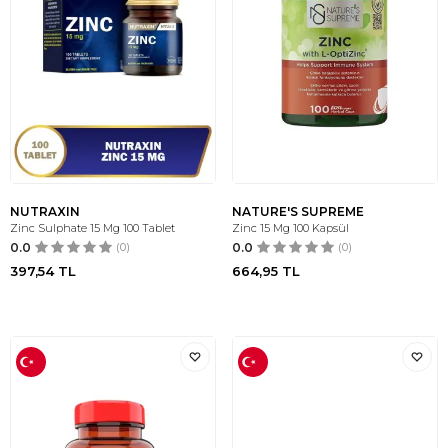
NUTRAXIN
NATURE'S SUPREME
Zinc Sulphate 15 Mg 100 Tablet
Zinc 15 Mg 100 Kapsül
0.0
(0)
0.0
(0)
397,54
TL
664,95
TL