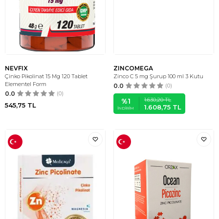
NEVFIX
ZINCOMEGA
Çinko Pikolinat 15 Mg 120 Tablet
Zinco C 5 mg Şurup 100 ml 3 Kutu
Elementel Form
0.0
(0)
0.0
(0)
1.630,20
TL
%
1
545,75
TL
1.608,75
TL
İNDIRIM