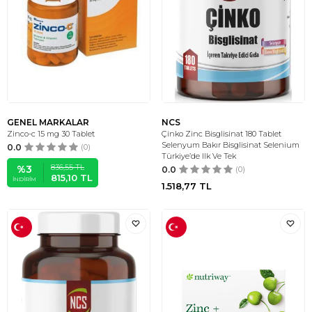
GENEL MARKALAR
NCS
Zinco-c 15 mg 30 Tablet
Çinko Zinc Bisglisinat 180 Tablet
Selenyum Bakır Bisglisinat Selenium
0.0
(0)
Türkiye’de Ilk Ve Tek
836,55
TL
%
3
0.0
(0)
815,10
TL
İNDIRIM
1.518,77
TL