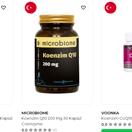
MICROBIOME
VOONKA
Kapsül
Koenzim Q10 200 Mg 30 Kapsül
Koenzim CoQ10
Coenzyme
0.0
0.0
(0)