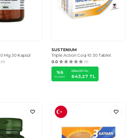
SUSTENIUM
0 Mg 30 Kapsül
Triple Action Coq-10 30 Tablet
(0)
0.0
(0)
684,97
TL
%
6
643,27
TL
İNDIRIM