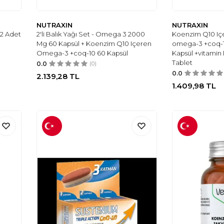
NUTRAXIN
NUTRAXIN
 2 Adet
2'li Balık Yağı Set - Omega 3 2000
Koenzim Q10 Içe
Mg 60 Kapsül + Koenzim Q10 Içeren
omega-3 +coq-
Omega-3 +coq-10 60 Kapsül
Kapsül +vitamin 
Tablet
0.0
(0)
0.0
2.139,28
TL
1.409,98
TL