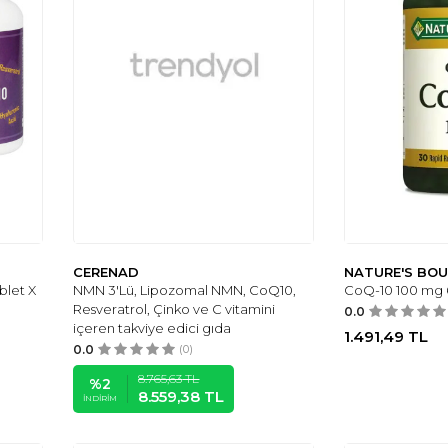
CERENAD
NATURE'S BO
let X
NMN 3'Lü, Lipozomal NMN, CoQ10,
CoQ-10 100 mg 
Resveratrol, Çinko ve C vitamini
0.0
içeren takviye edici gıda
1.491,49
TL
0.0
(0)
8.765,63
TL
%
2
8.559,38
TL
İNDIRIM