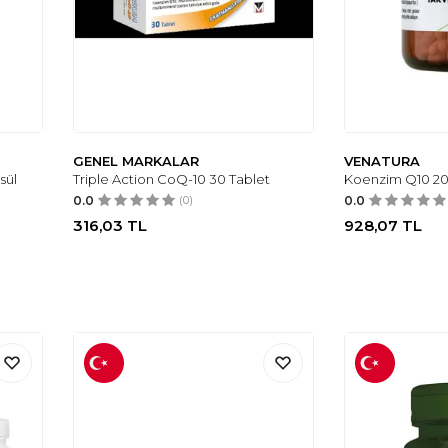
GENEL MARKALAR
VENATURA
sül
Triple Action CoQ-10 30 Tablet
Koenzim Q10 20
0.0
(0)
0.0
316,03
TL
928,07
TL