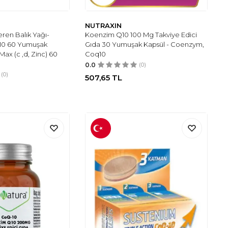
NUTRAXIN
ren Balık Yağı-
Koenzim Q10 100 Mg Takviye Edici
10 60 Yumuşak
Gıda 30 Yumuşak Kapsül - Coenzym,
Max (c ,d, Zinc) 60
Coq10
0.0
(0)
(0)
507,65
TL