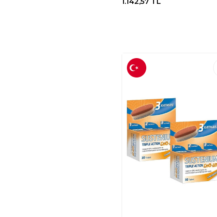
1.142,57
TL