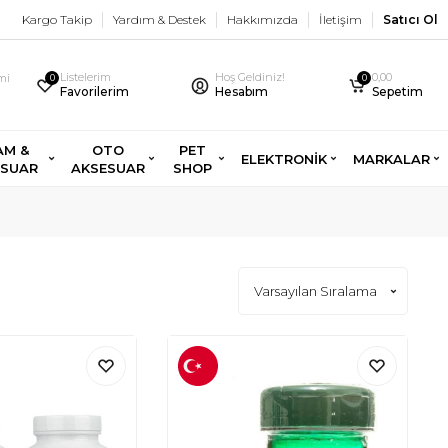
Kargo Takip
Yardım & Destek
Hakkımızda
İletişim
Satıcı Ol
Listelerim
Hoş Geldiniz!
0,00
imi
0
0
Favorilerim
Hesabım
Sepetim
AM &
OTO
PET
ELEKTRONİK
MARKALAR
ESUAR
AKSESUAR
SHOP