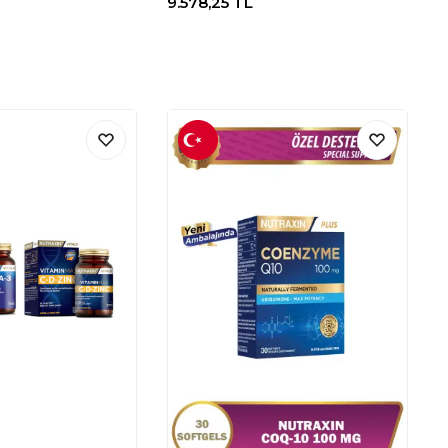
9.578,25
TL