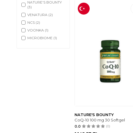
NATURE'S BOUNTY
Vitamin D3
(65)
(3)
Vitamin E
(23)
VENATURA
(2)
Zinc
(20)
NCS
(2)
L-Arginine
(33)
VOONKA
(1)
L-Carnitine
(64)
MICROBIOME
(1)
Çocuk Sağlığı
(42)
CERENAD
(1)
Sport
(57)
GENEL MARKALAR
Multivitamins
(1)
Bitkisel Ürünler
(30)
NATURE'S
(1)
NATURE'S BOUNTY
CoQ-10 100 mg 30 Softgel
0.0
(0)