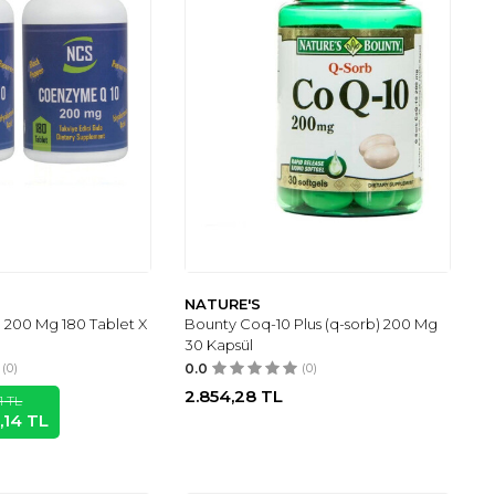
NATURE'S
200 Mg 180 Tablet X
Bounty Coq-10 Plus (q-sorb) 200 Mg
30 Kapsül
(0)
0.0
(0)
2.854,28
TL
1
TL
,14
TL