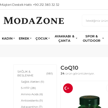
Müşteri Destek Hattı: +90 212 383 32 32
AYAKKABI &
SPOR &
KADIN
ERKEK
ÇOCUK
ÇANTA
OUTDOOR
CoQ10
SAĞLIK &
(981)
24
ürün görüntüleniyor.
BESLENME
Sağlık Aletleri
(9)
5-HTP
(28)
Amino Acids
(6)
Antioxidants
(9)
Astaxanthin
(7)