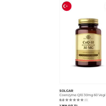
SOLGAR
Coenzyme Q10 30mg 60 Vegi 
0.0
(0)
1.159,07
TL