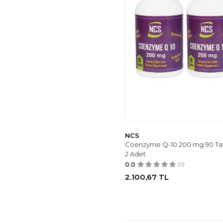
NCS
Coenzyme Q-10 200 mg 90 Tab
2 Adet
0.0
(0)
2.100,67
TL