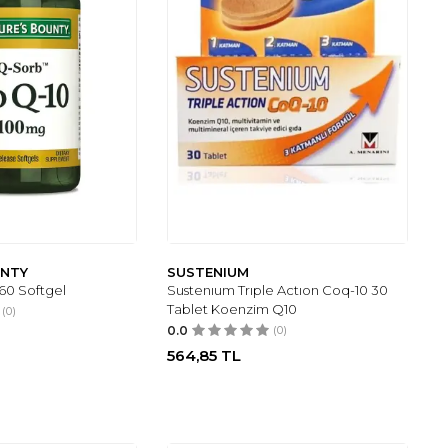
UNTY
SUSTENIUM
60 Softgel
Sustenıum Trıple Actıon Coq-10 30
Tablet Koenzim Q10
(0)
0.0
(0)
564,85
TL