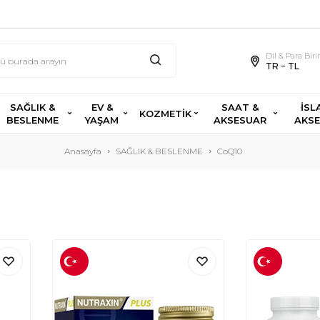
Dil & Para Bir
TR − TL
SAĞLIK &
EV &
SAAT &
İSL
KOZMETİK
BESLENME
YAŞAM
AKSESUAR
AKS
Anasayfa
SAĞLIK & BESLENME
CoQ10