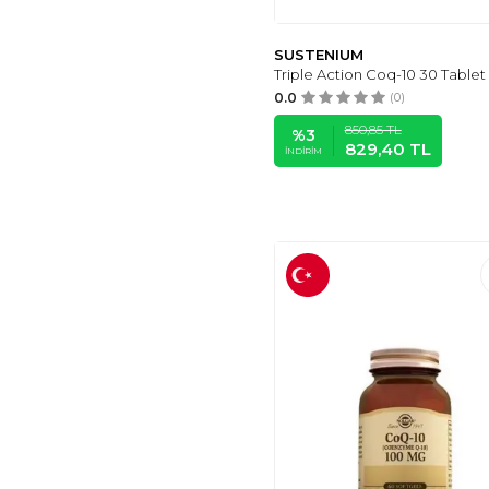
SUSTENIUM
Triple Action Coq-10 30 Tablet
0.0
(0)
850,85
TL
%
3
829,40
TL
İNDIRIM