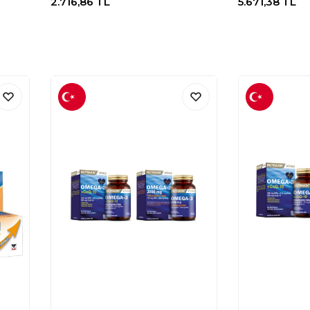
2.716,86
TL
5.671,38
TL