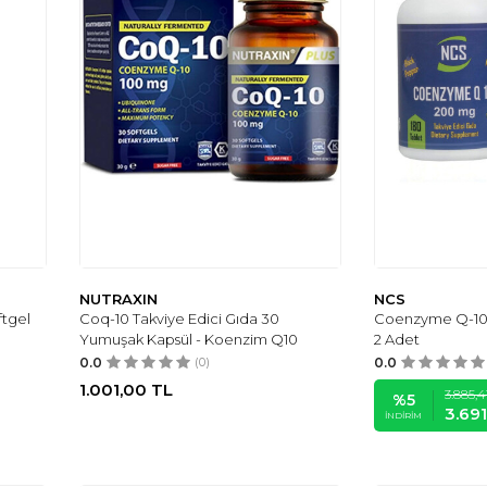
NUTRAXIN
NCS
tgel
Coq-10 Takviye Edici Gıda 30
Coenzyme Q-10 
Yumuşak Kapsül - Koenzim Q10
2 Adet
0.0
(0)
0.0
1.001,00
TL
3.885,4
%
5
3.691
İNDIRIM