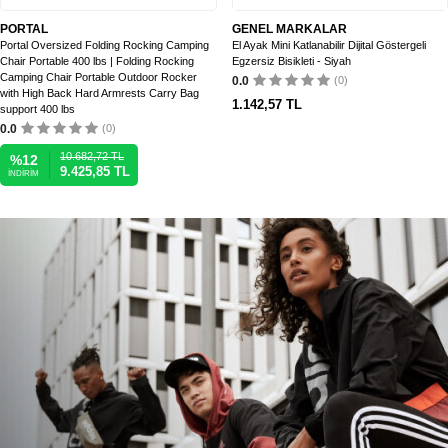
PORTAL
GENEL MARKALAR
Portal Oversized Folding Rocking Camping
El Ayak Mini Katlanabilir Dijital Göstergeli
Chair Portable 400 lbs | Folding Rocking
Egzersiz Bisikleti - Siyah
Camping Chair Portable Outdoor Rocker
0.0
(0)
with High Back Hard Armrests Carry Bag
1.142,57
TL
support 400 lbs
0.0
(0)
10.682,72
TL
%
12
9.425,85
TL
İNDIRIM