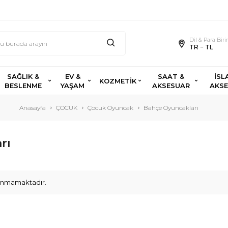
Dil & Para Bir
TR − TL
SAĞLIK &
EV &
SAAT &
İSL
KOZMETİK
BESLENME
YAŞAM
AKSESUAR
AKS
Anasayfa
ÇOCUK
Çocuk Oyuncak
Bahçe Oyuncakları
rı
ulunmamaktadır.