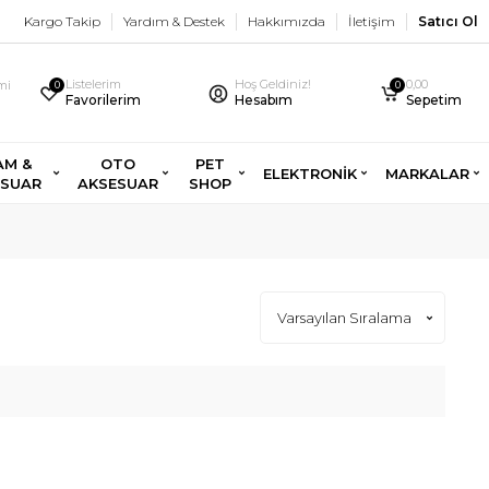
Kargo Takip
Yardım & Destek
Hakkımızda
İletişim
Satıcı Ol
Listelerim
Hoş Geldiniz!
0,00
imi
0
0
Favorilerim
Hesabım
Sepetim
AM &
OTO
PET
ELEKTRONİK
MARKALAR
ESUAR
AKSESUAR
SHOP