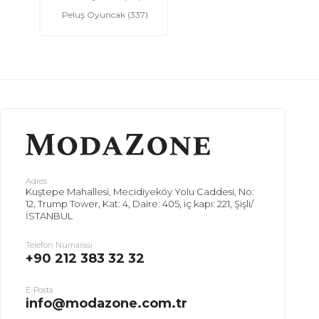
Peluş Oyuncak
(337)
Adres
Kuştepe Mahallesi, Mecidiyeköy Yolu Caddesi, No:
12, Trump Tower, Kat: 4, Daire: 405, iç kapı: 221, Şişli/
İSTANBUL
Telefon Numarası
+90 212 383 32 32
E-Posta
info@modazone.com.tr