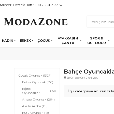
Müşteri Destek Hattı: +90 212 383 32 32
AYAKKABI &
SPOR &
KADIN
ERKEK
ÇOCUK
ÇANTA
OUTDOOR
Bahçe Oyuncakla
Çocuk Oyuncak
(1327)
0
ürün görüntüleniyor.
Bebek Oyuncak
(555)
Eğitici
(151)
İlgili kategoriye ait ürün b
Oyuncaklar
Ahşap Oyuncak
(264)
Akülü Araba
(131)
Kutu Oyunları
(48)