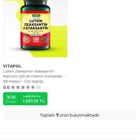
VITAPOL
Lutein Zeaksantin Astaksantin
Koenzim Q10 Ve Vitamin Kompleksi –
100 Kapsül – Göz Sağlığı
0.0
(0)
1.485,77
TL
%
10
1.337,19
TL
İNDIRIM
Toplam
7
ürün bulunmaktadır.