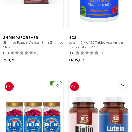
SHRIMPSFOREVER
NCS
Shrimps Forever Astaxanthin Shrimps
Lutein 15 Mg 120 Tablet Astaxanthın
Stick
(astaksantin) 12 Mg
0.0
(0)
0.0
(0)
350,35
TL
1.695,68
TL