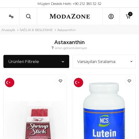
Müşteri Destek Hattı: +90 212 383 32 32
0
Anasayfa
SAĞLIK & BESLENME
Astaxanthin
Astaxanthin
7
ürün görüntüleniyor.
Ürünleri Filtrele