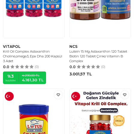
VITAPOL
NCS
Krill Oil Complex Astaxanthin
Lutein 15 Mg Astaxanthin 120 Tablet
Choline,omega3, Epa Dha 200 Kapsül
Biotin 120 Tablet Çinko Vitamin B
3 Adet
Complex
0.0
(0)
0.0
(0)
3.001,57
TL
4.290,00
TL
%
3
4.161,30
TL
İNDIRIM