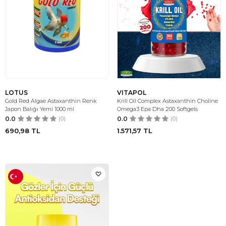
LOTUS
VITAPOL
Gold Red Algae Astaxanthin Renk
Krill Oil Complex Astaxanthin Choline
Japon Balığı Yemi 1000 ml
Omega3 Epa Dha 200 Softgels
0.0
(0)
0.0
(0)
690,98
TL
1.571,57
TL