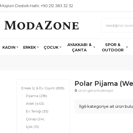
Müşteri Destek Hattı: +90 212 383 32 32
AYAKKABI &
SPOR &
KADIN
ERKEK
ÇOCUK
ÇANTA
OUTDOOR
Polar Pijama (We
Erkek İç & Ev Giyim
(855)
0
ürün görüntüleniyor.
Pijama
(218)
Atlet
(443)
İlgili kategoriye ait ürün b
Ev Terliği
(35)
Çorap
(24)
İçlik
(13)