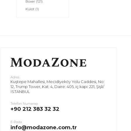
Boxer
(121)
Külot
(1)
Adres
Kuştepe Mahallesi, Mecidiyeköy Yolu Caddesi, No:
12, Trump Tower, Kat: 4, Daire: 405, iç kapı: 221, Şişli/
İSTANBUL
Telefon Numarası
+90 212 383 32 32
E-Posta
info@modazone.com.tr