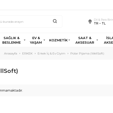
Dil & Para Bir
TR − TL
SAĞLIK &
EV &
SAAT &
İSL
KOZMETİK
BESLENME
YAŞAM
AKSESUAR
AKS
Anasayfa
ERKEK
Erkek İç & Ev Giyim
Polar Pijama (WellSoft)
llSoft)
ulunmamaktadır.