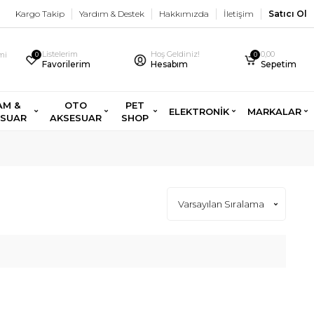
Kargo Takip
Yardım & Destek
Hakkımızda
İletişim
Satıcı Ol
Listelerim
Hoş Geldiniz!
0,00
imi
0
0
Favorilerim
Hesabım
Sepetim
AM &
OTO
PET
ELEKTRONİK
MARKALAR
ESUAR
AKSESUAR
SHOP