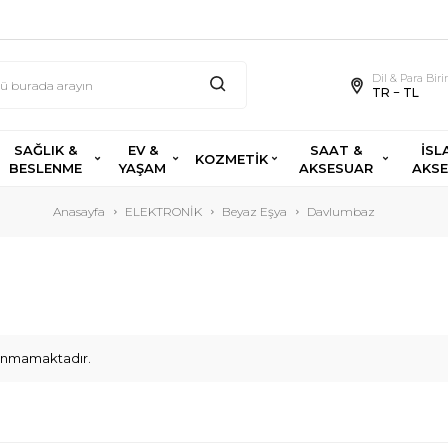
Dil & Para Bir
TR − TL
SAĞLIK &
EV &
SAAT &
İSL
KOZMETİK
BESLENME
YAŞAM
AKSESUAR
AKS
Anasayfa
ELEKTRONİK
Beyaz Eşya
Davlumbaz
ulunmamaktadır.