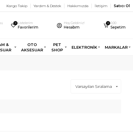
Kargo Takip
Yardım & Destek
Hakkımızda
İletişim
Satıcı Ol
Listelerim
Hoş Geldiniz!
0,00
imi
0
0
Favorilerim
Hesabım
Sepetim
AM &
OTO
PET
ELEKTRONİK
MARKALAR
ESUAR
AKSESUAR
SHOP