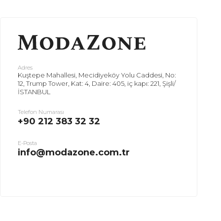
Adres
Kuştepe Mahallesi, Mecidiyeköy Yolu Caddesi, No:
12, Trump Tower, Kat: 4, Daire: 405, iç kapı: 221, Şişli/
İSTANBUL
Telefon Numarası
+90 212 383 32 32
E-Posta
info@modazone.com.tr