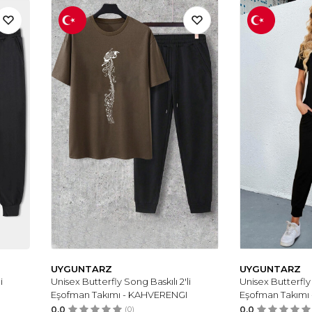
UYGUNTARZ
UYGUNTARZ
i
Unisex Butterfly Song Baskılı 2'li
Unisex Butterfly 
Eşofman Takımı - KAHVERENGI
Eşofman Takımı 
0.0
(0)
0.0