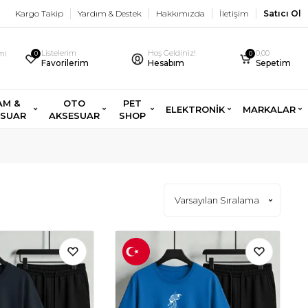
Kargo Takip
Yardım & Destek
Hakkımızda
İletişim
Satıcı Ol
Listelerim
Hoş Geldiniz!
0,00
imi
0
0
Favorilerim
Hesabım
Sepetim
AM &
OTO
PET
ELEKTRONİK
MARKALAR
ESUAR
AKSESUAR
SHOP