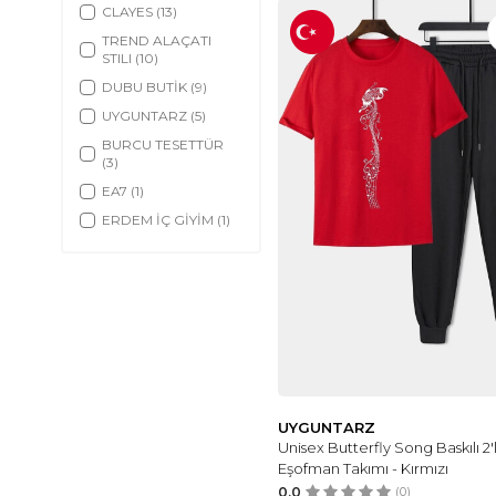
CLAYES
(13)
TREND ALAÇATI
STILI
(10)
DUBU BUTİK
(9)
UYGUNTARZ
(5)
BURCU TESETTÜR
(3)
EA7
(1)
ERDEM İÇ GİYİM
(1)
UYGUNTARZ
Unisex Butterfly Song Baskılı 2'l
Eşofman Takımı - Kırmızı
0.0
(0)