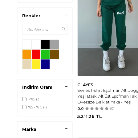
Renkler
CLAYES
İndirim Oranı
Series T-shirt Eşofman Altı Jog
Yeşil Baskı Alt Üst Eşofman Tak
<%5
(3)
Oversize Bisiklet Yaka - Yeşil
%5 - %15
(1)
0.0
(0)
5.211,26
TL
Marka