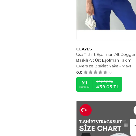
CLAYES
Usa T-shirt Eşofman Altı Jogger
Baskılı Alt Üst Eşofman Takım
Oversize Bisiklet Yaka - Mavi
0.0
(0)
443,49
TL
%
1
439,05
TL
İNDIRIM