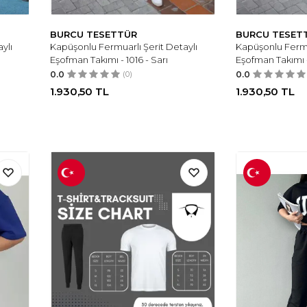
BURCU TESETTÜR
BURCU TESET
ylı
Kapüşonlu Fermuarlı Şerit Detaylı
Kapüşonlu Fermu
Eşofman Takımı - 1016 - Sarı
Eşofman Takımı 
0.0
(0)
0.0
1.930,50
TL
1.930,50
TL