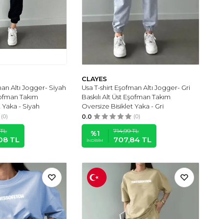
CLAYES
man Altı Jogger- Siyah
Usa T-shirt Eşofman Altı Jogger- Gri
Eşofman Takım
Baskılı Alt Üst Eşofman Takım
t Yaka - Siyah
Oversize Bisiklet Yaka - Gri
(0)
0.0
(0)
TL
714,99
TL
%
1
08
TL
707,84
TL
İNDIRIM