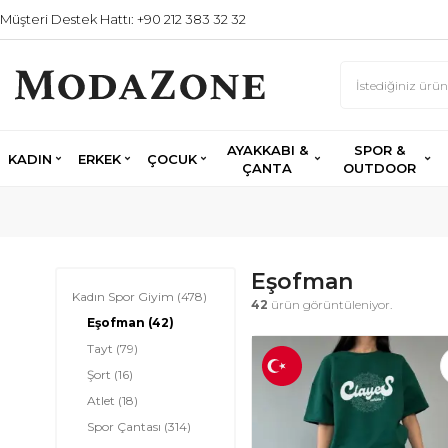
Müşteri Destek Hattı: +90 212 383 32 32
AYAKKABI &
SPOR &
KADIN
ERKEK
ÇOCUK
ÇANTA
OUTDOOR
Eşofman
Kadın Spor Giyim
(478)
42
ürün görüntüleniyor.
Eşofman
(42)
Tayt
(79)
Şort
(16)
Atlet
(18)
Spor Çantası
(314)