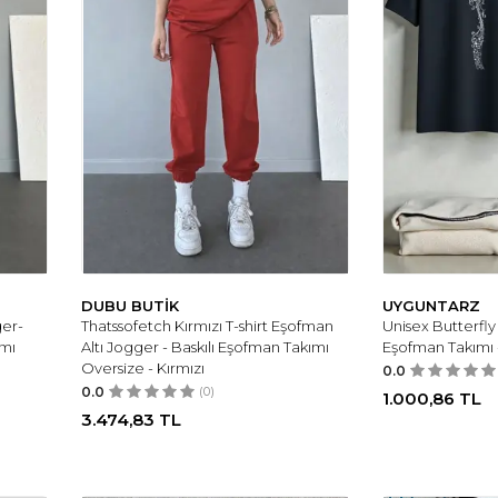
DUBU BUTİK
UYGUNTARZ
ger-
Thatssofetch Kırmızı T-shirt Eşofman
Unisex Butterfly 
ımı
Altı Jogger - Baskılı Eşofman Takımı
Eşofman Takımı -
Oversize - Kırmızı
0.0
0.0
(0)
1.000,86
TL
3.474,83
TL