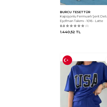
BURCU TESETTÜR
Kapüşonlu Fermuarlı Şerit Deta
Eşofman Takımı - 1016 - Latte
0.0
(0)
1.440,52
TL