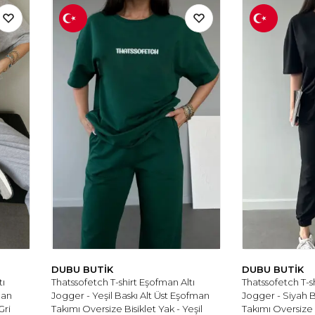
DUBU BUTİK
DUBU BUTİK
tı
Thatssofetch T-shirt Eşofman Altı
Thatssofetch T-s
man
Jogger - Yeşil Baskı Alt Üst Eşofman
Jogger - Siyah B
Gri
Takımı Oversize Bisiklet Yak - Yeşil
Takımı Oversize 