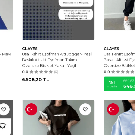
CLAYES
CLAYES
- Mavi
Usa T-shirt Eşofman Altı Jogger- Yeşil
Usa T-shirt Eşof
Baskılı Alt Üst Eşofman Takım
Baskılı Alt Üst 
Oversize Bisiklet Yaka - Yeşil
Oversize Bisikle
0.0
(0)
0.0
6.508,20
TL
654,63
%
1
648,
İNDIRIM