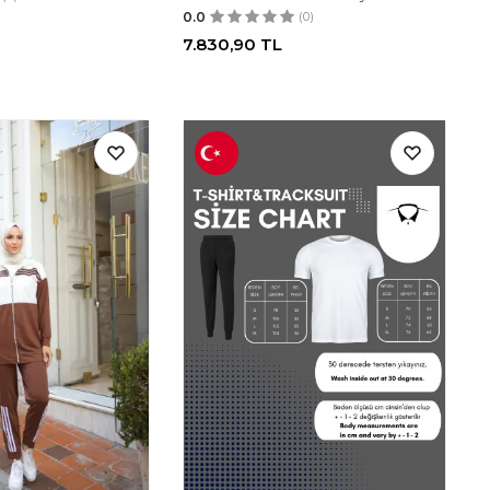
0.0
(0)
7.830,90
TL