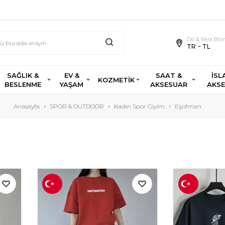
Dil & Para Bir
TR − TL
SAĞLIK &
EV &
SAAT &
İSL
KOZMETİK
BESLENME
YAŞAM
AKSESUAR
AKS
Anasayfa
SPOR & OUTDOOR
Kadın Spor Giyim
Eşofman