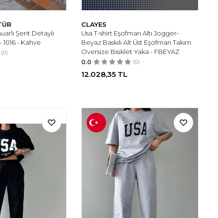
TÜR
CLAYES
arlı Şerit Detaylı
Usa T-shirt Eşofman Altı Jogger-
- 1016 - Kahve
Beyaz Baskılı Alt Üst Eşofman Takım
Oversize Bisiklet Yaka - FBEYAZ
(0)
0.0
(0)
12.028,35
TL