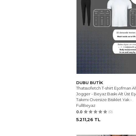
DUBU BUTİK
Thatssofetch T-shirt Eşofman Al
Jogger - Beyaz Baskı Alt Üst 
Takımı Oversize Bisiklet Yak -
FullBeyaz
0.0
(0)
5.211,26
TL