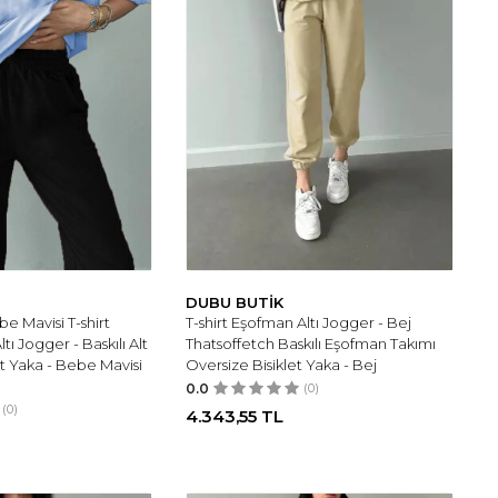
DUBU BUTİK
e Mavisi T-shirt
T-shirt Eşofman Altı Jogger - Bej
ı Jogger - Baskılı Alt
Thatsoffetch Baskılı Eşofman Takımı
et Yaka - Bebe Mavisi
Oversize Bisiklet Yaka - Bej
0.0
(0)
(0)
4.343,55
TL