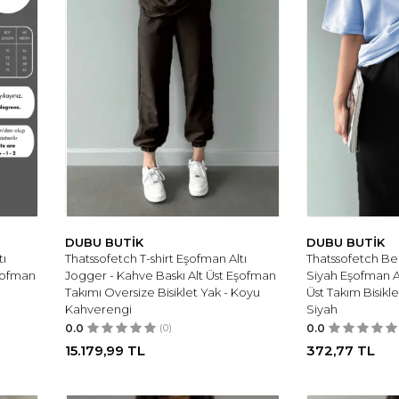
DUBU BUTİK
DUBU BUTİK
tı
Thatssofetch T-shirt Eşofman Altı
Thatssofetch Beb
Eşofman
Jogger - Kahve Baskı Alt Üst Eşofman
Siyah Eşofman Alt
Takımı Oversize Bisiklet Yak - Koyu
Üst Takım Bisikl
Kahverengi
Siyah
0.0
(0)
0.0
15.179,99
TL
372,77
TL